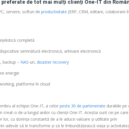
preferate de tot mai mulți clienți One-IT din Româ
PC, servere, softuri de
productivitate
(ERP, CRM, editare, colaborare î
ețelistică completă
dispozitive semnătură electronică, arhivare electronică
e, backup –
NAS
-uri,
disaster recovery
are energie
tworking, platforme în cloud
mbru al echipei One-IT, a celor
peste 30 de parteneriate
durabile pe 
 creat-o de-a lungul anilor cu clienții One-IT. Aceștia sunt cei pe care
 lor, cu dorința constantă de a le aduce valoare și utilitate prin
tr-adevăr să le transforme și să le îmbunătățească viața și activitatea