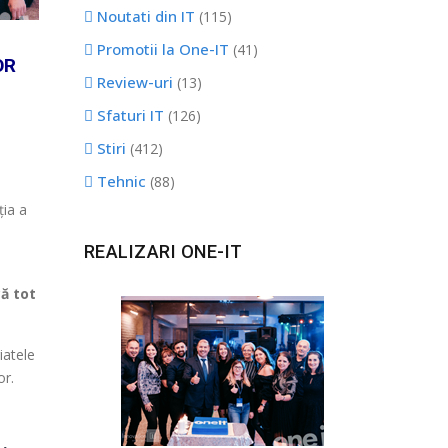
Noutati din IT
(115)
Promotii la One-IT
(41)
OR
Review-uri
(13)
Sfaturi IT
(126)
Stiri
(412)
Tehnic
(88)
ția a
REALIZARI ONE-IT
ă tot
iatele
or.