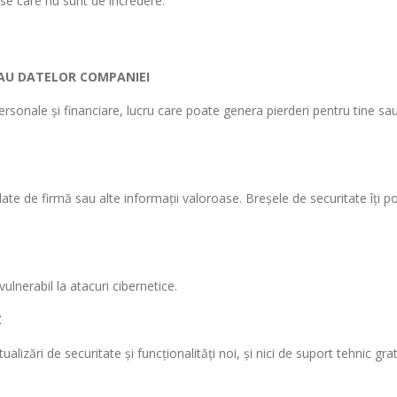
rse care nu sunt de încredere.
SAU DATELOR COMPANIEI
rsonale și financiare, lucru care poate genera pierderi pentru tine sa
te de firmă sau alte informații valoroase. Breșele de securitate îți p
ulnerabil la atacuri cibernetice.
C
lizări de securitate și funcționalități noi, și nici de suport tehnic grat