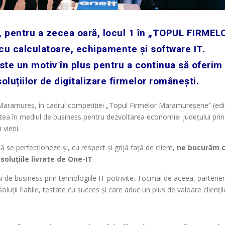
, pentru a zecea oară, locul 1 în „TOPUL FIRMEL
 calculatoare, echipamente și software IT.
te un motiv în plus pentru a continua să oferim
oluțiilor de digitalizare firmelor românești.
Maramureș, în cadrul competiției „Topul Firmelor Maramureșene” (edi
atea în mediul de business pentru dezvoltarea economiei județului prin
vieții.
ă se perfecționeze și, cu respect și grijă față de client,
ne bucurăm c
soluțiile livrate de One-IT
.
i de business prin tehnologiile IT potrivite. Tocmai de aceea, partener
oluții fiabile, testate cu succes și care aduc un plus de valoare cliențil