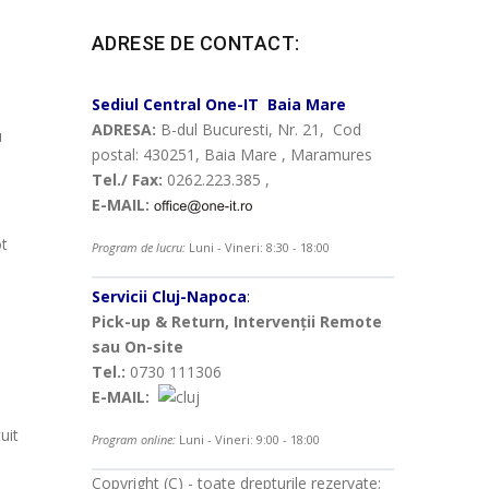
ADRESE DE CONTACT:
Sediul Central
One-IT
Baia Mare
ADRESA:
B-dul Bucuresti, Nr. 21, Cod
u
postal: 430251, Baia Mare , Maramures
Tel./ Fax:
0262.223.385 ,
E-MAIL:
ot
Program de lucru:
Luni - Vineri: 8:30 - 18:00
Servicii Cluj-Napoca
:
Pick-up & Return, Intervenții Remote
sau On-site
Tel.:
0730 111306
E-MAIL:
uit
Program online:
Luni - Vineri: 9:00 - 18:00
Copyright (C) - toate drepturile rezervate: