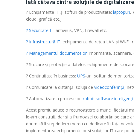
Iată câteva dintre
soluțiile de
digitalizare
? Echipamente IT și softuri de productivitate:
laptopuri
, 
cloud, grafică etc.)
? Securitate IT
: antivirus, VPN, firewall etc.
? Infrastructură IT
: echipamente de rețea LAN și Wi-Fi, r
? Managementul documentelor
: imprimante, scannere, 
? Stocare și protecție a datelor: echipamente de stocar
? Continuitate în business:
UPS
-uri, softuri de monitoriz
? Comunicare la distanță: soluții de
videoconferință
, ne
? Automatizare a proceselor:
roboți software inteligenți
Acest premiu aduce o recunoaștere a muncii fiecărui me
le-am construit, dar și a frumoasei colaborări pe care am
dorim să îi surprindem mereu cu dedicare în fața nevoilor
implementarea echipamentelor și soluțiilor IT care pot în