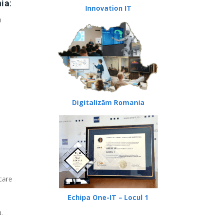
nia
:
Innovation IT
n
Digitalizăm Romania
care
Echipa One-IT – Locul 1
.