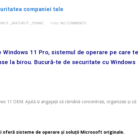
uritatea companiei tale
,
,
note:
IN IT
SFATURI IT
TEHNIC
NO COMMENTS
e Windows 11 Pro, sistemul de operare pe care t
tense la birou. Bucură-te de securitate cu Windows
s 11 OEM. Ajută-ți angajații să rămână concentrați, organizați și să
ți oferă sisteme de operare și soluții Microsoft originale.