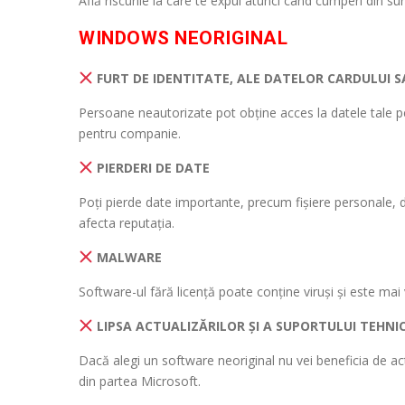
Află riscurile la care te expui atunci când cumperi din su
WINDOWS NEORIGINAL
FURT DE IDENTITATE, ALE DATELOR CARDULUI 
Persoane neautorizate pot obține acces la datele tale pe
pentru companie.
PIERDERI DE DATE
Poți pierde date importante, precum fișiere personale, da
afecta reputația.
MALWARE
Software-ul fără licență poate conține viruși și este mai v
LIPSA ACTUALIZĂRILOR ȘI A SUPORTULUI TEHNI
Dacă alegi un software neoriginal nu vei beneficia de actua
din partea Microsoft.