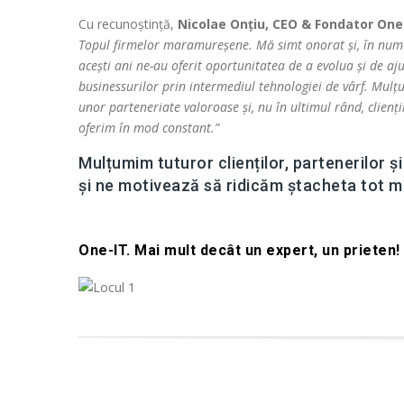
Cu recunoștință,
Nicolae Onțiu, CEO & Fondator One
Topul firmelor maramureșene. Mă simt onorat și, în numel
acești ani ne-au oferit oportunitatea de a evolua și de a
businessurilor prin intermediul tehnologiei de vârf. Mulț
unor parteneriate valoroase și, nu în ultimul rând, clienți
oferim în mod constant.”
Mulțumim tuturor clienților, partenerilor 
și ne motivează să ridicăm ștacheta tot ma
One-IT. Mai mult decât un expert, un prieten!