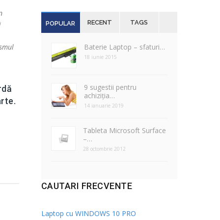
n
RECENT
TAGS
POPULAR
i
Baterie Laptop – sfaturi…
ismul
18 iunie 2015
9 sugestii pentru
rdă
achiziția…
rte.
14 ianuarie 2019
Tableta Microsoft Surface
–…
28 octombrie 2012
CAUTARI FRECVENTE
Laptop cu WINDOWS 10 PRO