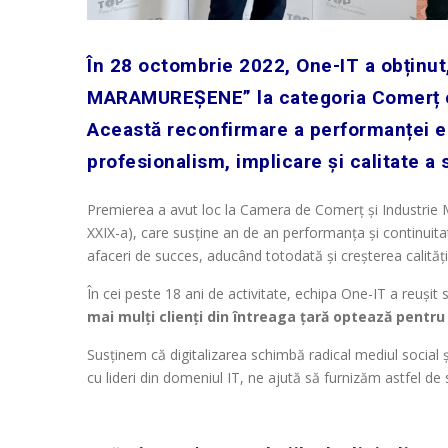
În 28 octombrie 2022, One-IT a obținut
MARAMUREȘENE” la categoria Comerț cu
Această reconfirmare a performanței es
profesionalism, implicare și calitate a s
Premierea a avut loc la Camera de Comerț și Industrie 
XXIX-a), care susține an de an performanța și continuit
afaceri de succes, aducând totodată și creșterea calității 
În cei peste 18 ani de activitate, echipa One-IT a reușit s
mai mulți clienți din întreaga țară optează pentru 
Susținem că digitalizarea schimbă radical mediul social ș
cu lideri din domeniul IT, ne ajută să furnizăm astfel de s