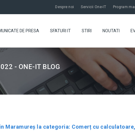
Despre noi
Servicii One-IT
Program mag
UNICATE DE PRESA
SFATURI IT
STIRI
NOUTATI
E
022 - ONE-IT BLOG