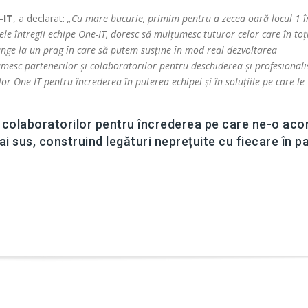
-IT
, a declarat:
„Cu mare bucurie, primim pentru a zecea oară locul 1 î
e întregii echipe One-IT, doresc să mulțumesc tuturor celor care în toț
junge la un prag în care să putem susține în mod real dezvoltarea
umesc partenerilor și colaboratorilor pentru deschiderea și profesional
lor One-IT pentru încrederea în puterea echipei și în soluțiile pe care le
și colaboratorilor pentru încrederea pe care ne-o aco
i sus, construind legături neprețuite cu fiecare în pa