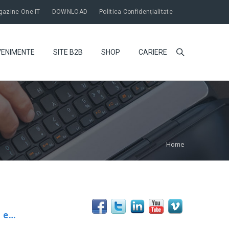
azine One-IT
DOWNLOAD
Politica Confidențialitate
VENIMENTE
SITE B2B
SHOP
CARIERE
Home
Locul 1 pentru One-IT în Topul Firmelor din Maramureș la categoria: Comerț cu calculatoare, echipamente și software IT, susținând soluțiile de digitalizare oferite