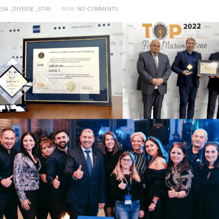
,
,
note:
ESA
DIVERSE
STIRI
NO COMMENTS