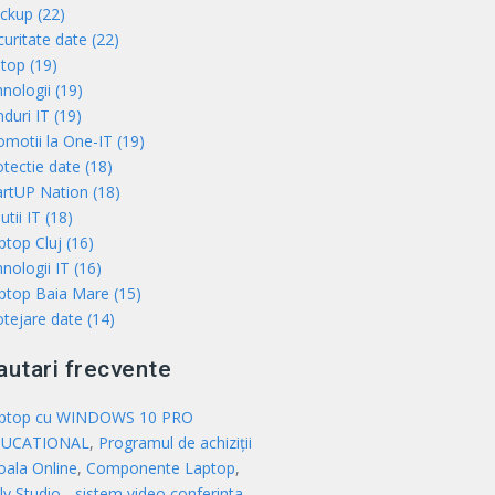
ckup (22)
curitate date (22)
ptop (19)
hnologii (19)
duri IT (19)
omotii la One-IT (19)
otectie date (18)
artUP Nation (18)
utii IT (18)
ptop Cluj (16)
nologii IT (16)
ptop Baia Mare (15)
otejare date (14)
autari frecvente
ptop cu WINDOWS 10 PRO
UCATIONAL
,
Programul de achiziții
oala Online
,
Componente Laptop
,
ly Studio - sistem video conferinta,