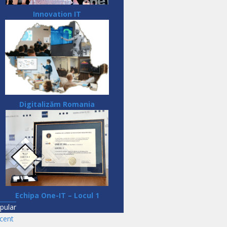
Innovation IT
Digitalizăm Romania
Echipa One-IT – Locul 1
pular
cent