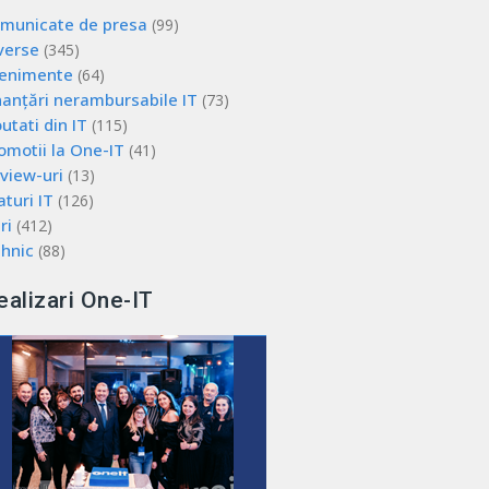
municate de presa
(99)
verse
(345)
enimente
(64)
nanțări nerambursabile IT
(73)
utati din IT
(115)
omotii la One-IT
(41)
view-uri
(13)
aturi IT
(126)
ri
(412)
hnic
(88)
ealizari One-IT