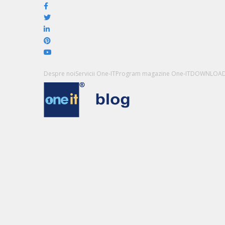
Despre noi
Servicii One-IT
Program magazine One-IT
DOWNLOA