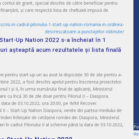
in contul de grant, special deschis de către beneficiar pentru
finanțării, și care respectă lista de cheltuieli impusă de
scrisi-in-cadrul-pilonului-1-start-up-nation-romania-in-ordinea-
descrescatoare-a-punctajelor-obtinute/
 Start-Up Nation 2022 s-a încheiat în 1
ri așteaptă acum rezultatele și lista finală
i pentru start-up-uri au avut la dispoziție 30 de zile pentru a-
mbrie 2022, a fost deschis apelul pentru înscrierea proiectelor.
l I și II, în urma numărului final de aplicanți, Ministerul
are cu încă 30 de zile doar pentru Pilonul II – Diaspora.
a data de 03.10.2022, ora 20:00, pe IMM Recover.
nul II – Start-Up Nation Diaspora, venite din partea mediului de
rinderi înființate de cetățenii români din Diaspora, Ministerul
eri în cadrul Pilonului II al schemei până la data de 03.10.2022,
Po
Re