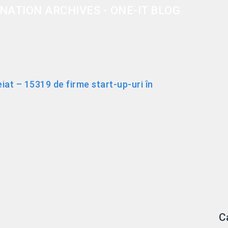
NATION ARCHIVES - ONE-IT BLOG
at – 15319 de firme start-up-uri în
C