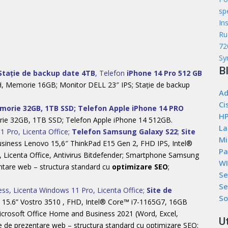
sp
In
Ru
72
Sy
B
Stație de backup date 4TB
, Telefon
iPhone 14 Pro 512 GB
0H, Memorie 16GB; Monitor DELL 23″ IPS; Stație de backup
Ad
Ci
morie 32GB, 1TB SSD; Telefon Apple iPhone 14 PRO
HP
rie 32GB, 1TB SSD; Telefon Apple iPhone 14 512GB.
La
 Pro, Licenta Office;
Telefon Samsung Galaxy S22
;
Site
Mi
business Lenovo 15,6″ ThinkPad E15 Gen 2, FHD IPS, Intel®
Pa
icenta Office, Antivirus Bitdefender; Smartphone Samsung
WI
tare web – structura standard cu
optimizare SEO
;
Se
Se
ss, Licenta Windows 11 Pro, Licenta Office;
Site de
So
L 15.6” Vostro 3510 , FHD, Intel® Core™ i7-1165G7, 16GB
rosoft Office Home and Business 2021 (Word, Excel,
Ut
te de prezentare web – structura standard cu optimizare SEO;