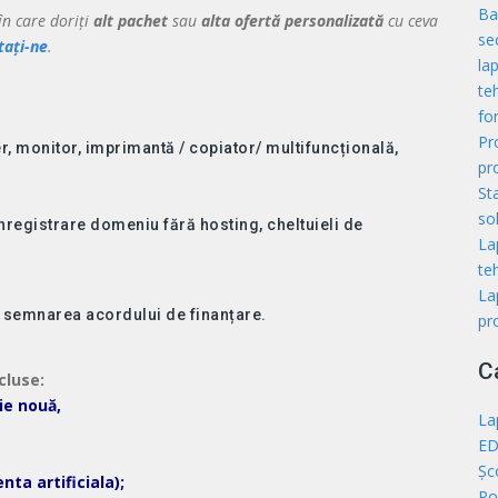
Ba
în care doriți
alt pachet
sau
alta ofertă personalizată
cu ceva
se
tați-ne
.
la
te
fon
Pr
er, monitor, imprimantă / copiator/ multifuncțională,
pr
St
sol
 înregistrare domeniu fără hosting, cheltuieli de
La
teh
La
de semnarea acordului de finanțare.
pr
C
cluse:
ie nouă,
La
ED
Șc
nta artificiala);
Po