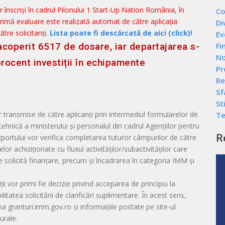
or înscriși în cadrul Pilonului 1 Start-Up Nation România, în
Co
rimă evaluare este realizată automat de către aplicația
Di
tre solicitanți
.
Lista poate fi descărcată de aici (click)!
Ev
Fi
coperit 6517 de dosare, iar departajarea s-
No
procent investiții în echipamente
Pr
Re
Sf
Sti
 transmise de către aplicanți prin intermediul formularelor de
Te
 tehnică a ministerului și personalul din cadrul Agențiilor pentru
R
 Exportului vor verifica completarea tuturor câmpurilor de către
elor achiziționate cu fluxul activităților/subactivităților care
e solicită finanțare, precum și încadrarea în categoria IMM și
ii vor primi fie decizie privind acceparea de principiu la
ilitatea solicitării de clarificări suplimentare. În acest sens,
a granturi.imm.gov.ro și informațiile postate pe site-ul
urale.