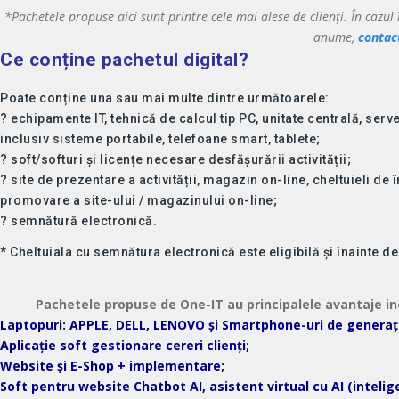
*Pachetele propuse aici sunt printre cele mai alese de clienți. În cazul 
anume,
contac
Ce conține pachetul digital?
Poate conține una sau mai multe dintre următoarele:
? echipamente IT, tehnică de calcul tip PC, unitate centrală, serv
inclusiv sisteme portabile, telefoane smart, tablete;
? soft/softuri și licențe necesare desfășurării activității;
? site de prezentare a activității, magazin on-line, cheltuieli de
promovare a site-ului / magazinului on-line;
? semnătură electronică.
* Cheltuiala cu semnătura electronică este eligibilă și înainte 
Pachetele propuse de One-IT au principalele avantaje in
Laptopuri: APPLE, DELL, LENOVO și Smartphone-uri de generaț
Aplicație soft gestionare cereri clienți;
Website și E-Shop + implementare;
Soft pentru website Chatbot AI, asistent virtual cu AI (intelige