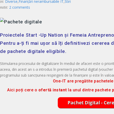
in:
Diverse
,
Finanțări nerambursabile IT
,
Stiri
note:
2 comments
Proiectele
Start
-Up Nation și
Femeia Antrepreno
Pentru a-ți fi mai ușor să îți definitivezi cererea
de pachete digitale eligibile.
Stimularea procesului de digitalizare în mediul de afaceri este o priorita
aceea, din acest an s-a introdus în premieră pachetul digital (voucher d
programului sub sancțiunea respingerii de la finanțare și este în valo
One-IT are pregătite pachetele 
Aici poți cere o
ofertă instant
la unul dintre pachete pr