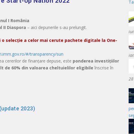
iere Start-Up Nation 2022
Ta
nul I România
 II Diaspora
– aici depunerile s-au prelungit.
iu
i o
selecție a celor mai cerute pachete digitale la One-
uri.imm.gov.ro/#/transparency/sun
ia
ea cererilor de finanțare depuse, este
ponderea investițiilor
 de 60% din valoarea cheltuielilor eligibile
înscrise în
28
 (update 2023)
pe
se