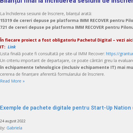
Bilanțul final la închiderea sesiunii de înscr
La închiderea sesiunii de înscriere, bilanțul arată:
15319 de cereri depuse pe platforma IMM RECOVER pentru Pilo
721 de cereri depuse pe platforma IMM RECOVER pentru Pilonul
În fiecare proiect a fost obligatoriu Pachetul Digital – vezi aic
IT
:
Link
Lista finală poate fi consultată pe site-ul IMM Recover:
https://grant
Un criteriu important de departajare, ce poate cântări greu la evaluar
în echipamente tehnologice (inclusiv echipamente IT) mai mult
cererea de finanțare aferentă formularului de înscriere.
Read More »
Exemple de pachete digitale pentru Start-Up Nation
24 august 2022
by:
Gabriela