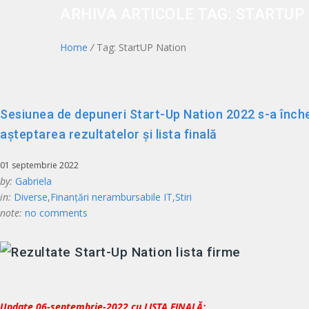
ARHIVA ARTICOLE TAG: STARTUP 
Home
/
Tag: StartUP Nation
Sesiunea de depuneri Start-Up Nation 2022 s-a închei
așteptarea rezultatelor și lista finală
01 septembrie 2022
by:
Gabriela
in:
Diverse
,
Finanțări nerambursabile IT
,
Stiri
note:
no comments
Update 06-septembrie-2022 cu LISTA FINALĂ: