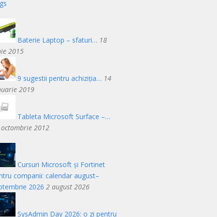
gs
Baterie Laptop – sfaturi…
18
nie 2015
9 sugestii pentru achiziția…
14
nuarie 2019
Tableta Microsoft Surface –…
 octombrie 2012
Cursuri Microsoft și Fortinet
ntru companii: calendar august–
ptembrie 2026
2 august 2026
SysAdmin Day 2026: o zi pentru