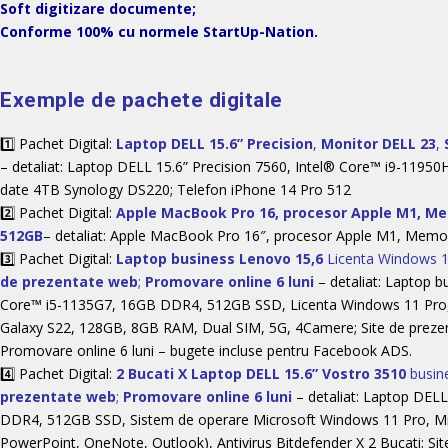
Soft digitizare documente;
Conforme 100% cu normele StartUp-Nation.
Exemple de pachete digitale
1️⃣ Pachet Digital:
Laptop DELL 15.6” Precision
,
Monitor DELL 23
,
– detaliat: Laptop DELL 15.6” Precision 7560, Intel® Core™ i9-1195
date 4TB Synology
DS220
; Telefon iPhone 14 Pro 512
2️⃣ Pachet Digital:
Apple MacBook Pro 16, procesor Apple M1, Me
512GB
– detaliat: Apple MacBook Pro 16″, procesor Apple M1, Memo
3️⃣ Pachet Digital:
Laptop business Lenovo 15,6
Licenta Windows 11
de prezentate web
;
Promovare online 6 luni
– detaliat: Laptop 
Core™ i5-1135G7, 16GB DDR4, 512GB SSD, Licenta Windows 11 Pro, L
Galaxy S22, 128GB, 8GB RAM, Dual SIM, 5G, 4Camere; Site de prezen
Promovare online 6 luni – bugete incluse pentru Facebook ADS.
4️⃣ Pachet Digital:
2 Bucati X Laptop DELL 15.6” Vostro 3510
busine
prezentate web
;
Promovare online 6 luni
– detaliat: Laptop DEL
DDR4, 512GB SSD, Sistem de operare Microsoft Windows 11 Pro, Mic
PowerPoint, OneNote, Outlook), Antivirus Bitdefender X 2 Bucati; Si