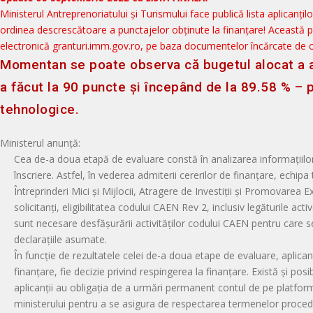
Ministerul Antreprenoriatului și Turismului face publică lista aplicanțil
ordinea descrescătoare a punctajelor obținute la finanțare! Această p
electronică granturi.imm.gov.ro, pe baza documentelor încărcate de că
Momentan se poate observa că bugetul alocat a a
a făcut la 90 puncte și începând de la 89.58 % – 
tehnologice.
Ministerul anunță:
Cea de-a doua etapă de evaluare constă în analizarea informațiilor
înscriere. Astfel, în vederea admiterii cererilor de finanțare, echipa
Întreprinderi Mici și Mijlocii, Atragere de Investiții și Promovarea
solicitanți, eligibilitatea codului CAEN Rev 2, inclusiv legăturile activ
sunt necesare desfășurării activităților codului CAEN pentru care s
declarațiile asumate.
În funcție de rezultatele celei de-a doua etape de evaluare, aplicanț
finanțare, fie decizie privind respingerea la finanțare. Există și posib
aplicanții au obligația de a urmări permanent contul de pe platform
ministerului pentru a se asigura de respectarea termenelor proced