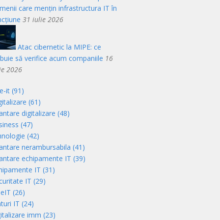
menii care mențin infrastructura IT în
ncțiune
31 iulie 2026
Atac cibernetic la MIPE: ce
ebuie să verifice acum companiile
16
lie 2026
-it (91)
italizare (61)
antare digitalizare (48)
siness (47)
hnologie (42)
nantare nerambursabila (41)
nantare echipamente IT (39)
hipamente IT (31)
uritate IT (29)
eIT (26)
turi IT (24)
gitalizare imm (23)