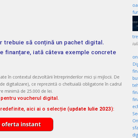
oa
fu
tr
r
trebuie să conțină un pachet digital.
iu
 de finanțare, iată câteva exemple concrete
one
Dig
fin
te în contextul dezvoltării întreprinderilor mici și mijlocii. De
bu
e digitalizare), ce reprezintă o cheltuială obligatorie în cadrul
te
are minimă de 25.000 de lei.
fi
pentru voucherul digital.
fi
ec
edefinite, aici ai o selecție (
update Iulie 2023
):
Sec
On
sfa
di