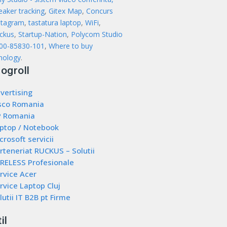
eaker tracking
,
Gitex Map
,
Concurs
stagram
,
tastatura laptop
,
WiFi
,
ckus
,
Startup-Nation
,
Polycom Studio
00-85830-101
,
Where to buy
nology
.
logroll
vertising
sco Romania
 Romania
ptop / Notebook
crosoft servicii
rteneriat RUCKUS – Solutii
RELESS Profesionale
rvice Acer
rvice Laptop Cluj
lutii IT B2B pt Firme
il