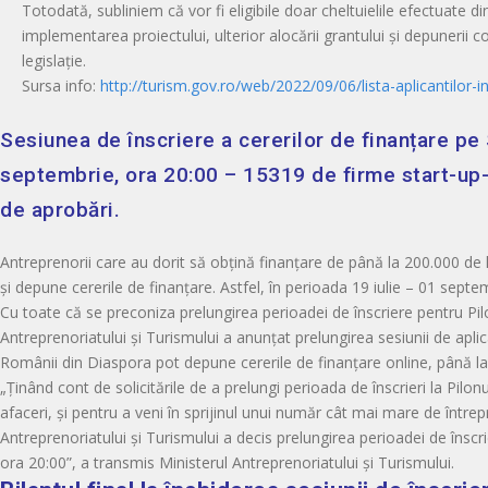
Totodată, subliniem că vor fi eligibile doar cheltuielile efectuate d
implementarea proiectului, ulterior alocării grantului și depunerii co
legislație.
Sursa info:
http://turism.gov.ro/web/2022/09/06/lista-aplicantilor-in
Sesiunea de înscriere a cererilor de finanțare pe
septembrie, ora 20:00 – 15319 de firme start-up-u
de aprobări.
Antreprenorii care au dorit să obțină finanțare de până la 200.000 de le
și depune cererile de finanțare. Astfel, în perioada 19 iulie – 01 septe
Cu toate că se preconiza prelungirea perioadei de înscriere pentru Pilonu
Antreprenoriatului și Turismului a anunțat prelungirea sesiunii de aplic
Românii din Diaspora pot depune cererile de finanțare online, până l
„Ținând cont de solicitările de a prelungi perioada de înscrieri la Pilo
afaceri, și pentru a veni în sprijinul unui număr cât mai mare de întrep
Antreprenoriatului și Turismului a decis prelungirea perioadei de înscri
ora 20:00”, a transmis Ministerul Antreprenoriatului și Turismului.