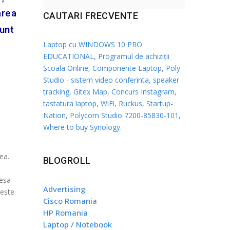
area
CAUTARI FRECVENTE
sunt
Laptop cu WINDOWS 10 PRO
EDUCATIONAL
,
Programul de achiziții
Școala Online
,
Componente Laptop
,
Poly
Studio - sistem video conferinta, speaker
tracking
,
Gitex Map
,
Concurs Instagram
,
tastatura laptop
,
WiFi
,
Ruckus
,
Startup-
Nation
,
Polycom Studio 7200-85830-101
,
Where to buy Synology
.
ea.
BLOGROLL
cesa
Advertising
rește
Cisco Romania
HP Romania
Laptop / Notebook