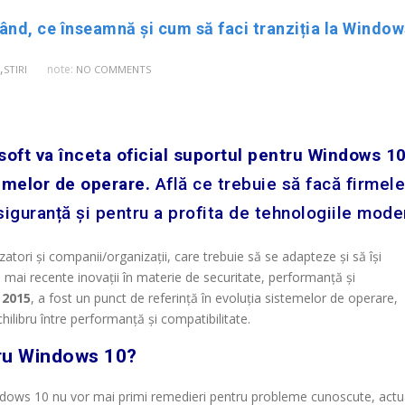
ând, ce înseamnă și cum să faci tranziția la Window
,
note:
STIRI
NO COMMENTS
ft va înceta oficial suportul pentru Windows 10
temelor de operare.
Află ce trebuie să facă firmele
 siguranță și pentru a profita de tehnologiile mode
ori și companii/organizații, care trebuie să se adapteze și să își
 mai recente inovații în materie de securitate, performanță și
 2015
, a fost un punct de referință în evoluția sistemelor de operare,
hilibru între performanță și compatibilitate.
ru Windows 10?
dows 10 nu vor mai primi remedieri pentru probleme cunoscute, actua