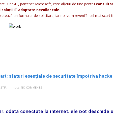
re, One-IT, partener Microsoft, este alături de tine pentru
consulta
 soluții IT adaptate nevoilor tale
.
tează un formular de solicitare, iar noi vom reveni în cel mai scurt 
art: sfaturi esențiale de securitate împotriva hacke
,
note:
STIRI
NO COMMENTS
ar, odată conectate la internet, ele pot deschide u