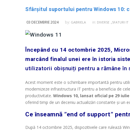
Sfârșitul suportului pentru Windows 10: c
,
03 DECEMBRIE 2024
by:
in:
GABRIELA
DIVERSE
SFATURI IT
Începând cu 14 octombrie 2025, Microso
marcând finalul unei ere în istoria sis
utilizatorii obișnuiți pentru a rămâne în
Acest moment este o schimbare importantă pentru utilizat
modernizeze infrastructura IT pentru a beneficia de cele
productivitate.
Windows 10, lansat oficial pe 29 iulie
oferind timp de un deceniu actualizări constante și un ec
Ce înseamnă ”end of support” pent
După 14 octombrie 2025, dispozitivele care rulează Win