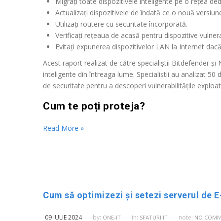
Migrați toate dispozitivele inteligente pe o rețea de
Actualizați dispozitivele de îndată ce o nouă versiune
Utilizați routere cu securitate încorporată.
Verificați rețeaua de acasă pentru dispozitive vulnera
Evitați expunerea dispozitivelor LAN la Internet dac
Acest raport realizat de către specialiștii Bitdefender 
inteligente din întreaga lume. Specialiștii au analizat 
de securitate pentru a descoperi vulnerabilitățile exploata
Cum te poți proteja?
Read More »
09 IULIE 2024
by:
in:
note:
ONE-IT
SFATURI IT
NO COMM