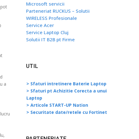
Microsoft servicii
 pot
Parteneriat RUCKUS – Solutii
WIRELESS Profesionale
Service Acer
O
Service Laptop Cluj
.
Solutii IT B2B pt Firme
nt
UTIL
ed
> Sfaturi intretinere Baterie Laptop
ru a
> Sfaturi pt Achizitie Corecta a unui
Laptop
> Articole START-UP Nation
> Securitate date/retele cu Fortinet
lucru
lu,
PARTENERIATE