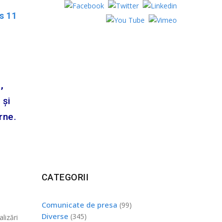
s 11
,
 și
rne.
CATEGORII
Comunicate de presa
(99)
Diverse
(345)
lizări