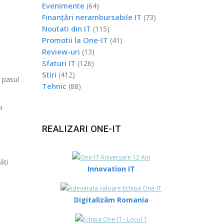
Evenimente
(64)
i
Finanțări nerambursabile IT
(73)
Noutati din IT
(115)
Promotii la One-IT
(41)
Review-uri
(13)
Sfaturi IT
(126)
Stiri
(412)
 pasul
Tehnic
(88)
i
REALIZARI ONE-IT
ăți
Innovation IT
Digitalizăm Romania