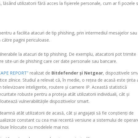
sând utilizatorii fără acces la fișierele personale, cum ar fi pozele 
pentru a facilita atacuri de tip phishing, prin intermediul mesajelor sau
ă către pagini periculoase.
nerabile la atacuri de tip phishing. De exemplu, atacatorii pot trimite
re site-uri de phishing care cer date personale sau bancare.
SCAPE REPORT”
realizat de
Bitdefender și Netgear
, dispozitivele sm
tice zilnice. Studiul a relevat că, în medie, o rețea de acasă este ținta 
 televizoare inteligente, routere și camere IP. Această statistică
itate robuste pentru a proteja atât utilizatorii individuali, cât și
oatează vulnerabilitățile dispozitivelor smart.
deamnă atât utilizatorii de acasă, cât și angajații să fie conștienți de
 actualizeze constant cu cea mai recentă versiune a sistemului de operare
ebuie înlocuite cu modelele mai noi.