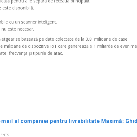
dicată pentru a le separa de rețeaua principală.
 este disponibilă.
bile cu un scanner inteligent.
ă nu este necesar.
și Netgear se bazează pe date colectate de la 3,8 milioane de case
50 de milioane de dispozitive IoT care generează 9,1 miliarde de evenim
te, frecvența și tipurile de atac.
ENTS