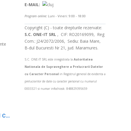
E-MAIL:
Program online:
Luni - Vineri: 9:00 - 18:00
Copyright (C) - toate drepturile rezervate:
S.C. ONE-IT SRL
, CIF: RO20169099, Reg
Com.: J24/2072/2006, Sediu: Baia Mare,
ente
B-dul Bucuresti Nr 21, jud. Maramures.
S.C. ONE-IT SRL este inregistrata la
Autoritatea
Nationala de Supraveghere a Prelucrarii Datelor
cu Caracter Personal
in Registrul general de evidenta a
prelucrarilor de date cu caracter personal cu numarul
0003321 si numar infochiosk: 848829395659
Cum să optimizezi și setezi serverul de E-mail al companiei pentru livrabilitate Maximă: Ghid Complet pentru evitarea folderului SPAM