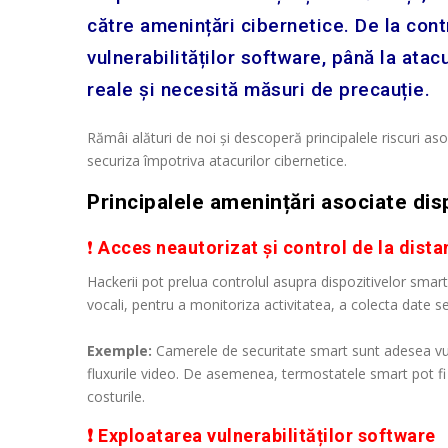
către amenințări cibernetice. De la cont
vulnerabilităților software, până la ata
reale și necesită măsuri de precauție.
Rămâi alături de noi și descoperă principalele riscuri aso
securiza împotriva atacurilor cibernetice.
Principalele amenințări asociate dis
❗
Acces neautorizat și control de la dista
Hackerii pot prelua controlul asupra dispozitivelor smar
vocali, pentru a monitoriza activitatea, a colecta date se
Exemple:
Camerele de securitate smart sunt adesea vul
fluxurile video. De asemenea, termostatele smart pot f
costurile.
❗ Exploatarea vulnerabilităților software