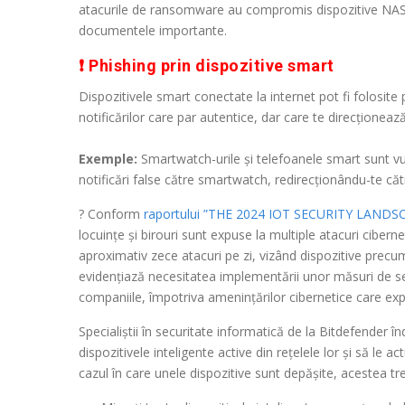
atacurile de ransomware au compromis dispozitive NAS, lă
documentele importante.
❗ Phishing prin dispozitive smart
Dispozitivele smart conectate la internet pot fi folosite 
notificărilor care par autentice, dar care te direcționeaz
Exemple:
Smartwatch-urile și telefoanele smart sunt vul
notificări false către smartwatch, redirecționându-te căt
?️ Conform
raportului ”THE 2024 IOT SECURITY LAND
locuințe și birouri sunt expuse la multiple atacuri ciberne
aproximativ zece atacuri pe zi, vizând dispozitive precum
evidențiază necesitatea implementării unor măsuri de secur
companiile, împotriva amenințărilor cibernetice care expl
Specialiștii în securitate informatică de la Bitdefender în
dispozitivele inteligente active din rețelele lor și să le
cazul în care unele dispozitive sunt depășite, acestea tr