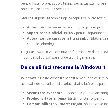
pentru fusuri orare, suport tehnic sau actualizări lunare
recente amenințări de securitate.
Sfârșitul suportului tehnic implică faptul că Microsoft nu
Actualizări de securitate
esențiale pentru protecț
Suport tehnic oficial
, inclusiv pentru depanare sau
Actualizări de caracteristici și îmbunătățiri
, ce
cu noile tehnologii.
Deși Windows 10 va continua să funcționeze după această d
incompatibil cu software-ul de ultimă generație.
De ce să faci trecerea la Windows 1
Windows 11
este construit pentru a răspunde cerințelor 
avansate de securitate și productivitate. Iată principale
Securitate avansată:
Protecție împotriva ameninț
Productivitate îmbunătățită:
Funcții noi pentru m
Compatibilitate viitoare:
Pregătit să integreze noil