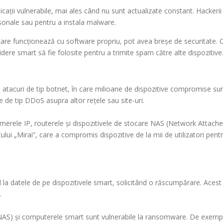
cații vulnerabile, mai ales când nu sunt actualizate constant. Hackerii
rsonale sau pentru a instala malware.
 care funcționează cu software propriu, pot avea breșe de securitate. 
idere smart să fie folosite pentru a trimite spam către alte dispozitive
n atacuri de tip botnet, în care milioane de dispozitive compromise su
e de tip DDoS asupra altor rețele sau site-uri.
amerele IP, routerele și dispozitivele de stocare NAS (Network Attach
ului „Mirai”, care a compromis dispozitive de la mii de utilizatori pent
la datele de pe dispozitivele smart, solicitând o răscumpărare. Acest 
.
(NAS) și computerele smart sunt vulnerabile la ransomware. De exemp