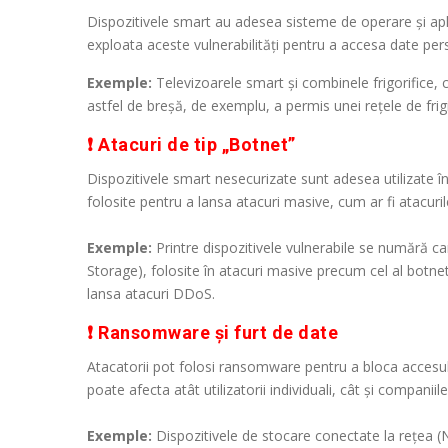
Dispozitivele smart au adesea sisteme de operare și apli
exploata aceste vulnerabilități pentru a accesa date pe
Exemple:
Televizoarele smart și combinele frigorifice,
astfel de breșă, de exemplu, a permis unei rețele de frig
❗ Atacuri de tip „Botnet”
Dispozitivele smart nesecurizate sunt adesea utilizate î
folosite pentru a lansa atacuri masive, cum ar fi atacuril
Exemple:
Printre dispozitivele vulnerabile se numără c
Storage), folosite în atacuri masive precum cel al botnet
lansa atacuri DDoS.
❗ Ransomware și furt de date
Atacatorii pot folosi ransomware pentru a bloca accesul 
poate afecta atât utilizatorii individuali, cât și companiile
Exemple:
Dispozitivele de stocare conectate la rețea 