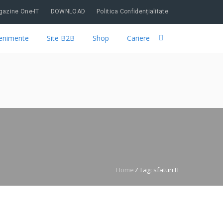
azine One-IT
DOWNLOAD
Politica Confidențialitate
enimente
Site B2B
Shop
Cariere
Home
/
Tag: sfaturi IT