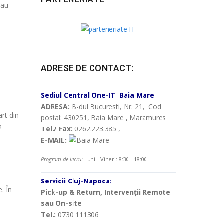
sau
ADRESE DE CONTACT:
Sediul Central
One-IT
Baia Mare
ADRESA:
B-dul Bucuresti, Nr. 21, Cod
art din
postal: 430251, Baia Mare , Maramures
a
Tel./ Fax:
0262.223.385 ,
E-MAIL:
Program de lucru:
Luni - Vineri: 8:30 - 18:00
Servicii Cluj-Napoca
:
. În
Pick-up & Return, Intervenții Remote
sau On-site
Tel.:
0730 111306