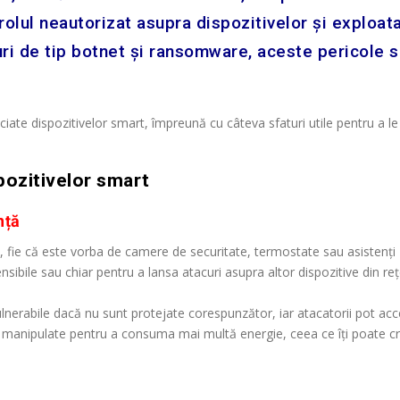
rolul neautorizat asupra dispozitivelor și exploat
curi de tip botnet și ransomware, aceste pericole 
ciate dispozitivelor smart, împreună cu câteva sfaturi utile pentru a le
pozitivelor smart
nță
t, fie că este vorba de camere de securitate, termostate sau asistenți
nsibile sau chiar pentru a lansa atacuri asupra altor dispozitive din reț
nerabile dacă nu sunt protejate corespunzător, iar atacatorii pot ac
i manipulate pentru a consuma mai multă energie, ceea ce îți poate c