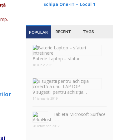
Echipa One-IT – Locul 1
nță
timp.
RECENT
TAGS
POPULAR
Baterie Laptop – sfaturi…
18 iunie 2015
9 sugestii pentru achiziția…
rilor
14 ianuarie 2019
Tableta Microsoft Surface
–…
28 octombrie 2012
și