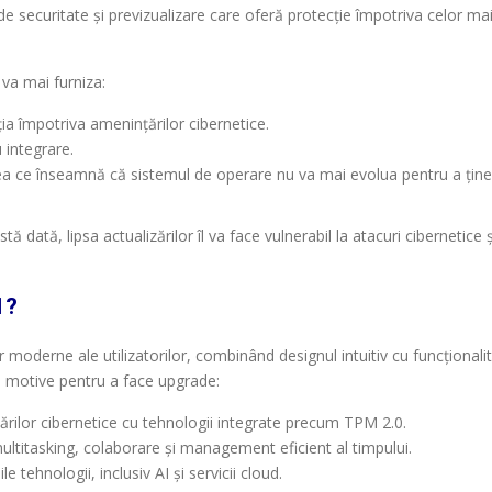
 de securitate și previzualizare care oferă protecție împotriva celor ma
 va mai furniza:
ia împotriva amenințărilor cibernetice.
 integrare.
ea ce înseamnă că sistemul de operare nu va mai evolua pentru a ține
ată, lipsa actualizărilor îl va face vulnerabil la atacuri cibernetice ș
1?
moderne ale utilizatorilor, combinând designul intuitiv cu funcționalit
le motive pentru a face upgrade:
ărilor cibernetice cu tehnologii integrate precum TPM 2.0.
ultitasking, colaborare și management eficient al timpului.
e tehnologii, inclusiv AI și servicii cloud.