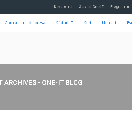
Despre noi
Servicii One-IT
Program mag
Comunicate de presa
Sfaturi IT
Stiri
Noutati
Ev
T ARCHIVES - ONE-IT BLOG