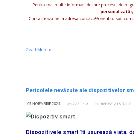
Pentru mai multe informații despre procesul de migra
personalizată și
Contactează-ne la adresa contact@one-it.ro sau comple
Read More »
Pericolele nevăzute ale dispozitivelor sm
,
05 NOIEMBRIE 2024
by:
in:
GABRIELA
DIVERSE
SFATURI IT
Dispozitivele smart îți ușurează viața, d