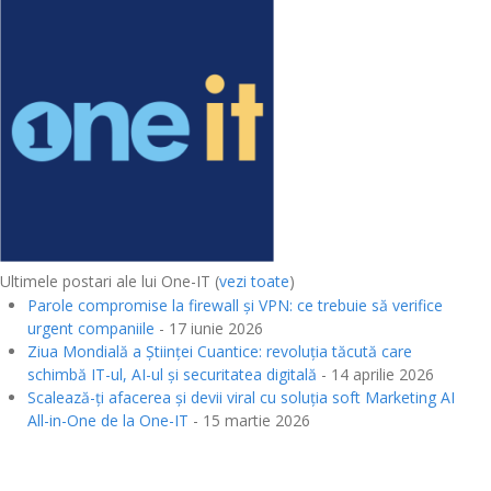
Ultimele postari ale lui One-IT
(
vezi toate
)
Parole compromise la firewall și VPN: ce trebuie să verifice
urgent companiile
- 17 iunie 2026
Ziua Mondială a Științei Cuantice: revoluția tăcută care
schimbă IT-ul, AI-ul și securitatea digitală
- 14 aprilie 2026
Scalează-ți afacerea și devii viral cu soluția soft Marketing AI
All-in-One de la One-IT
- 15 martie 2026