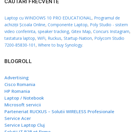
CAUTARI FRECVENTE
Laptop cu WINDOWS 10 PRO EDUCATIONAL
,
Programul de
achiziții Școala Online
,
Componente Laptop
,
Poly Studio - sistem
video conferinta, speaker tracking
,
Gitex Map
,
Concurs Instagram
,
tastatura laptop
,
WiFi
,
Ruckus
,
Startup-Nation
,
Polycom Studio
7200-85830-101
,
Where to buy Synology
.
BLOGROLL
Advertising
Cisco Romania
HP Romania
Laptop / Notebook
Microsoft servicii
Parteneriat RUCKUS – Solutii WIRELESS Profesionale
Service Acer
Service Laptop Cluj
Solutii IT B2B pt Firme