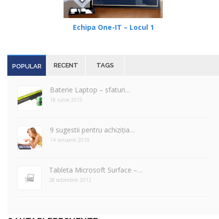
Echipa One-IT – Locul 1
RECENT
TAGS
POPULAR
Baterie Laptop – sfaturi…
18 iunie 2015
9 sugestii pentru achiziția…
14 ianuarie 2019
Tableta Microsoft Surface –…
28 octombrie 2012