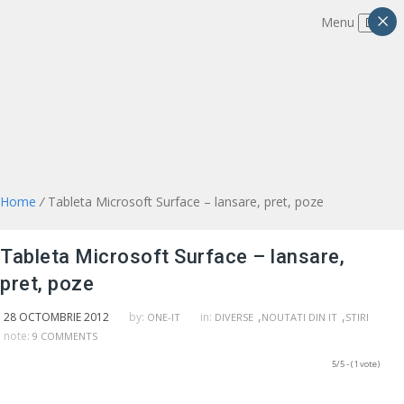
×
Menu
Home
/
Tableta Microsoft Surface – lansare, pret, poze
Tableta Microsoft Surface – lansare,
pret, poze
,
,
28 OCTOMBRIE 2012
by:
in:
ONE-IT
DIVERSE
NOUTATI DIN IT
STIRI
note:
9 COMMENTS
5/5 - (1 vote)