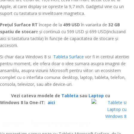
Apple, al carei display se opreste la 9,7 inch. Gadgetul vine cu un
suport cu tastatura si invelitoare magnetica.
Prețul Surface RT
începe de la
499 USD
în varianta de
32 GB
spatiu de stocar
e și continuă cu 599 USD și 699 USD(incluzand
aici si tastatura tactila) în funcție de capacitatea de stocare și
accesorii.
Si chiar daca Windows 8 si
Tableta Surface
vor fi in centrul atentiei
pentru moment, ele ofera doar o idee sumara asupra imaginii de
ansamblu, asupra viziunii Microsoft pentru viitor: un ecosistem
complet cu o interfata comuna: desktop, laptop, tableta, telefon,
consola, televizor, sau alte device-uri.
>
Vezi cateva modele de
Tableta
sau
Laptop
cu
Windows 8 la One-IT:
aici
Surface – Tableta Microsoft pret
Va prezentam careva poze cu Tableta Microsoft Surface de la