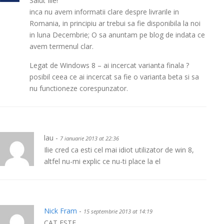
Salut Ilie!
inca nu avem informatii clare despre livrarile in
Romania, in principiu ar trebui sa fie disponibila la noi
in luna Decembrie; O sa anuntam pe blog de indata ce
avem termenul clar.
Legat de Windows 8 – ai incercat varianta finala ?
posibil ceea ce ai incercat sa fie o varianta beta si sa
nu functioneze corespunzator.
lau -
7 ianuarie 2013 at 22:36
Ilie cred ca esti cel mai idiot utilizator de win 8,
altfel nu-mi explic ce nu-ti place la el
Nick Fram
-
15 septembrie 2013 at 14:19
CAT ESTE