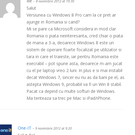
Ilie -
8 noiembrie 2012 at 19:30
Salut
Versiunea cu Windows 8 Pro cam la ce pret ar
ajunge in Romania si cand?
Mi se pare ca Microsoft considera in mod clar
Romania o piata neinteresanta, cred chiar o piata
de mana a 3-a, deoarece Windows 8 este un
sistem de operare foarte focalizat pe utilizator si
tara in care el traieste, iar pentru Romania este
execrabil – pot spune asta, deoarece m-am jucat
cu el pe laptop vreo 2 luni. In plus e si mai instabil
decat Windows 7, sincer eu nu as da bani pe el, as
astepta Windows 9, probabil va fi un Win 8 stabil.
Pacat ca depind cu multe softuri de Windows.
Ma tenteaza sa trec pe Mac si iPad/iPhone.
One-IT
-
9 noiembrie 2012 at 9:20