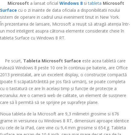
>
Microsoft
a lansat oficial
Windows 8
si
tableta
Microsoft
Surface
cu o zi inainte de data oficiala a disponibilitatii noului
sistem de operare in cadrul unui eveniment tinut in New York.
În prezentarea de lansare, Microsoft a reușit să atragă atenția într-
un mod inteligent asupra câtorva elemente considerate cheie în
tableta Surface cu Windows 8 RT.
>
Pe scurt,
Tableta Microsoft Surface
este acea tabletă care
rulează Windows 8 peste 10 ore în continuu pe baterie, are Office
2013 preinstalat, are un excelent
display, o construcție compactă
(poate fi scăpată/trântită pe jos fără urmări), se poate completa
cu o tastatură ce are în același timp și funcție de protecție a
ecranului. Are o cameră web de calitate, un element de susținere
care să îi permită să se sprijine pe suprafețe plane.
Noua tableta de la Microsoft are 9,3 milimetri grosime si 676
grame in versiunea cu Windows 8 RT, dimensiuni aproape identice
cu cele de la iPad, care vine cu 9,4 mm grosime si 654 g. Tableta
Surface are ecran de 10,6 inch, ceva mai mare decat cea de la