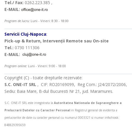
Tel./ Fax:
0262.223.385 ,
E-MAIL:
Program de lucru:
Luni - Vineri: 8:30 - 18:00
Servicii Cluj-Napoca
:
Pick-up & Return, Intervenții Remote sau On-site
Tel.:
0730 111306
E-MAIL:
Program online:
Luni - Vineri: 9:00 - 18:00
Copyright (C) - toate drepturile rezervate:
S.C. ONE-IT SRL
, CIF: RO20169099, Reg Com.: J24/2072/2006,
Sediu: Baia Mare, B-dul Bucuresti Nr 21, jud. Maramures.
S.C. ONE-IT SRL este inregistrata la
Autoritatea Nationala de Supraveghere a
Prelucrarii Datelor cu Caracter Personal
in Registrul general de evidenta a
prelucrarilor de date cu caracter personal cu numarul 0003321 si numar infochiosk:
848829395659