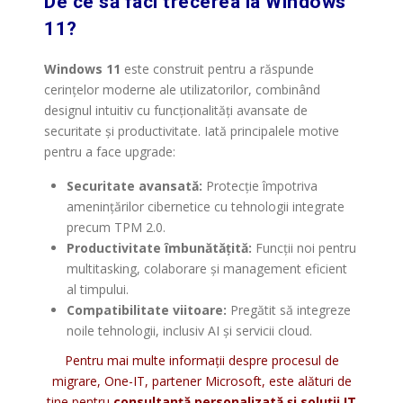
De ce să faci trecerea la Windows
11?
Windows 11
este construit pentru a răspunde
cerințelor moderne ale utilizatorilor, combinând
designul intuitiv cu funcționalități avansate de
securitate și productivitate. Iată principalele motive
pentru a face upgrade:
Securitate avansată:
Protecție împotriva
amenințărilor cibernetice cu tehnologii integrate
precum TPM 2.0.
Productivitate îmbunătățită:
Funcții noi pentru
multitasking, colaborare și management eficient
al timpului.
Compatibilitate viitoare:
Pregătit să integreze
noile tehnologii, inclusiv AI și servicii cloud.
Pentru mai multe informații despre procesul de
migrare, One-IT, partener Microsoft, este alături de
tine pentru
consultanță personalizată și soluții IT