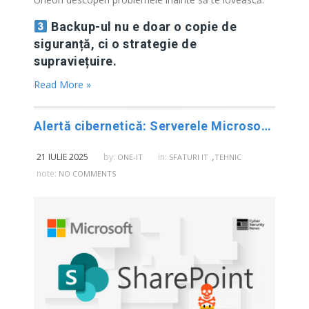
Backup-ul nu e doar o copie de
siguranță, ci o strategie de
supraviețuire.
Read More »
Alertă cibernetică: Serverele Microsoft SharePoint, ținta hackerilor. Ce recomandări pentru securitate sunt necesare?
,
21 IULIE 2025
by:
in:
ONE-IT
SFATURI IT
TEHNIC
note:
NO COMMENTS