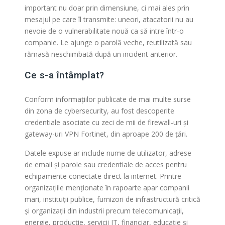
important nu doar prin dimensiune, ci mai ales prin
mesajul pe care îl transmite: uneori, atacatorii nu au
nevoie de o vulnerabilitate nouă ca să intre într-o
companie. Le ajunge o parolă veche, reutilizată sau
rămasă neschimbată după un incident anterior.
Ce s-a întâmplat?
Conform informațiilor publicate de mai multe surse
din zona de cybersecurity, au fost descoperite
credentiale asociate cu zeci de mii de firewall-uri și
gateway-uri VPN Fortinet, din aproape 200 de țări.
Datele expuse ar include nume de utilizator, adrese
de email și parole sau credentiale de acces pentru
echipamente conectate direct la internet. Printre
organizațiile menționate în rapoarte apar companii
mari, instituții publice, furnizori de infrastructură critică
și organizații din industrii precum telecomunicații,
energie, producție, servicii IT, financiar, educație și