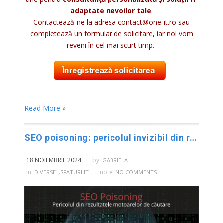
adaptate nevoilor tale
.
Contactează-ne la adresa contact@one-it.ro sau
completează un formular de solicitare, iar noi vom
reveni în cel mai scurt timp.
Read More »
SEO poisoning: pericolul invizibil din rezultatele motoarelor de căutare
18 NOIEMBRIE 2024
by:
GABRIELA
,
in:
note:
DIVERSE
SFATURI IT
NO COMMENTS