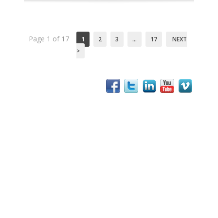
Page 1 of 17
1
2
3
…
17
NEXT
>