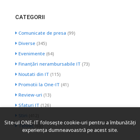
CATEGORII
Comunicate de presa
(99)
Diverse
(345)
Evenimente
(64)
Finanțări nerambursabile IT
(73)
Noutati din IT
(115)
Promotii la One-IT
(41)
Review-uri
(13)
Sfaturi IT
(126)
Stiri
(412)
Site-ul ONE-IT foloseşte cookie-uri pentru a îmbunătăți
Tehnic
(88)
experiența dumneavoastră pe acest site.