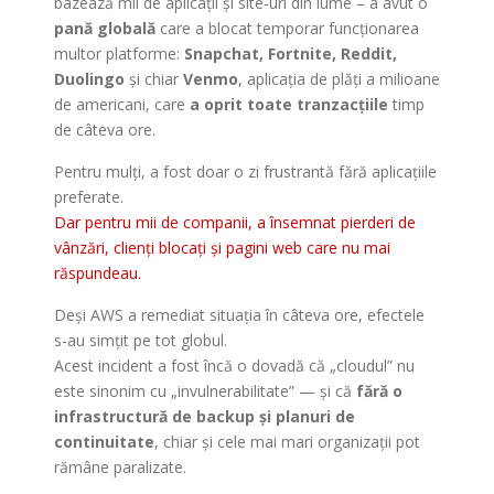
bazează mii de aplicații și site-uri din lume – a avut o
pană globală
care a blocat temporar funcționarea
multor platforme:
Snapchat, Fortnite, Reddit,
Duolingo
și chiar
Venmo
, aplicația de plăți a milioane
de americani, care
a oprit toate tranzacțiile
timp
de câteva ore.
Pentru mulți, a fost doar o zi frustrantă fără aplicațiile
preferate.
Dar pentru mii de companii, a însemnat pierderi de
vânzări, clienți blocați și pagini web care nu mai
răspundeau.
Deși AWS a remediat situația în câteva ore, efectele
s-au simțit pe tot globul.
Acest incident a fost încă o dovadă că „cloudul” nu
este sinonim cu „invulnerabilitate” — și că
fără o
infrastructură de backup și planuri de
continuitate
, chiar și cele mai mari organizații pot
rămâne paralizate.