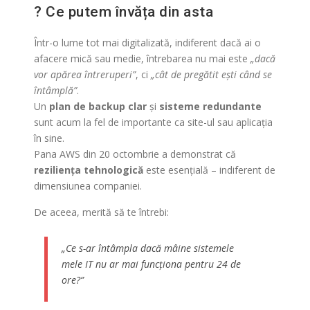
? Ce putem învăța din asta
Într-o lume tot mai digitalizată, indiferent dacă ai o
afacere mică sau medie, întrebarea nu mai este
„dacă
vor apărea întreruperi”
, ci
„cât de pregătit ești când se
întâmplă”
.
Un
plan de backup clar
și
sisteme redundante
sunt acum la fel de importante ca site-ul sau aplicația
în sine.
Pana AWS din 20 octombrie a demonstrat că
reziliența tehnologică
este esențială – indiferent de
dimensiunea companiei.
De aceea, merită să te întrebi:
„Ce s-ar întâmpla dacă mâine sistemele
mele IT nu ar mai funcționa pentru 24 de
ore?”