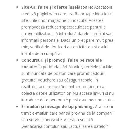
Site-uri false și oferte înșelătoare:
Atacatorii
creează pagini web care arată aproape identic cu
site-urile unor magazine cunoscute. Acestea
promovează reduceri spectaculoase pentru a
atrage utilizatorii să introducă datele cardului sau
informații personale. Dacă un preț pare mult prea
mic, verifică de două ori autenticitatea site-ului
înainte de a cumpăra.
Concursuri și promoții false pe rețelele
sociale:
În perioada sărbătorilor, rețelele sociale
sunt inundate de postări care promit cadouri
gratuite, vouchere sau câștiguri rapide. În
realitate, aceste postări sunt create pentru a
colecta datele utilizatorilor. Nu accesa linkuri și nu
introduce date personale pe site-uri necunoscute.
E-mailuri și mesaje de tip phishing:
Atacatorii
trimit e-mailuri care par să provină de la companii
sau servicii cunoscute. Acestea solicită
„verificarea contului” sau „actualizarea datelor”