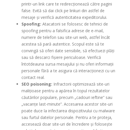
printr-un link care te redirecționează către pagini
false. Evită să dai click pe linkuri din astfel de
mesaje și verifică autenticitatea expeditorului.
Spoofing:
Atacatorii se folosesc de tehnici de
spoofing pentru a falsifica adrese de e-mail,
numere de telefon sau site-uri web, astfel încât
acestea să pară autentice. Scopul este să te
convingă să oferi date sensibile, să efectuezi plăți
sau să descarci fișiere periculoase. Verifică
întotdeauna sursa mesajului și nu oferi informații
personale fără a te asigura că interacționezi cu un
contact real.
SEO poisoning:
Infractorii optimizează site-uri
malițioase pentru a apărea în topul rezultatelor
căutărilor populare, precum „cadouri ieftine” sau
„vacanțe last-minute”. Accesarea acestor site-uri
poate duce la infectarea dispozitivului cu malware
sau furtul datelor personale. Pentru a te proteja,
accesează doar site-uri de încredere și folosește