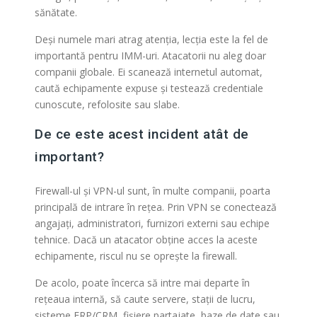
sănătate.
Deși numele mari atrag atenția, lecția este la fel de
importantă pentru IMM-uri. Atacatorii nu aleg doar
companii globale. Ei scanează internetul automat,
caută echipamente expuse și testează credentiale
cunoscute, refolosite sau slabe.
De ce este acest incident atât de
important?
Firewall-ul și VPN-ul sunt, în multe companii, poarta
principală de intrare în rețea. Prin VPN se conectează
angajați, administratori, furnizori externi sau echipe
tehnice. Dacă un atacator obține acces la aceste
echipamente, riscul nu se oprește la firewall.
De acolo, poate încerca să intre mai departe în
rețeaua internă, să caute servere, stații de lucru,
sisteme ERP/CRM, fișiere partajate, baze de date sau