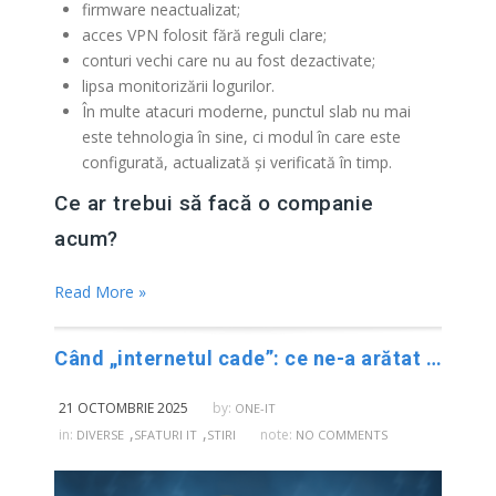
firmware neactualizat;
acces VPN folosit fără reguli clare;
conturi vechi care nu au fost dezactivate;
lipsa monitorizării logurilor.
În multe atacuri moderne, punctul slab nu mai
este tehnologia în sine, ci modul în care este
configurată, actualizată și verificată în timp.
Ce ar trebui să facă o companie
acum?
Read More »
Când „internetul cade”: ce ne-a arătat pana AWS din 20 octombrie 2025 și ce pot face practic IMM-urile
21 OCTOMBRIE 2025
by:
ONE-IT
,
,
in:
note:
DIVERSE
SFATURI IT
STIRI
NO COMMENTS