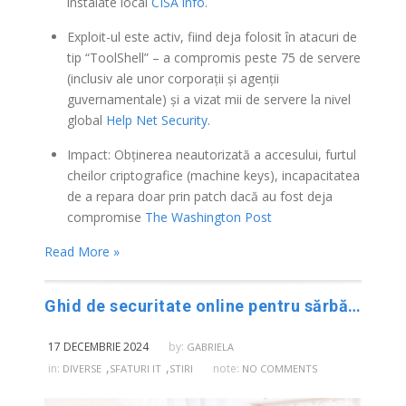
instalate local
CISA info
.
Exploit-ul este activ, fiind deja folosit în atacuri de
tip “ToolShell” – a compromis peste 75 de servere
(inclusiv ale unor corporații și agenții
guvernamentale) și a vizat mii de servere la nivel
global
Help Net Security
.
Impact: Obținerea neautorizată a accesului, furtul
cheilor criptografice (machine keys), incapacitatea
de a repara doar prin patch dacă au fost deja
compromise
The Washington Post
Read More »
Ghid de securitate online pentru sărbătorile de iarnă
17 DECEMBRIE 2024
by:
GABRIELA
,
,
in:
note:
DIVERSE
SFATURI IT
STIRI
NO COMMENTS