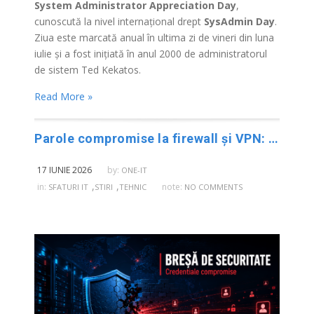
System Administrator Appreciation Day
,
cunoscută la nivel internațional drept
SysAdmin Day
.
Ziua este marcată anual în ultima zi de vineri din luna
iulie și a fost inițiată în anul 2000 de administratorul
de sistem Ted Kekatos.
Read More »
Parole compromise la firewall și VPN: ce trebuie să verifice urgent companiile
17 IUNIE 2026
by:
ONE-IT
,
,
in:
note:
SFATURI IT
STIRI
TEHNIC
NO COMMENTS