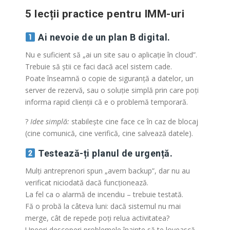
5 lecții practice pentru IMM-uri
Ai nevoie de un plan B digital.
Nu e suficient să „ai un site sau o aplicație în cloud”.
Trebuie să știi ce faci dacă acel sistem cade.
Poate înseamnă o copie de siguranță a datelor, un
server de rezervă, sau o soluție simplă prin care poți
informa rapid clienții că e o problemă temporară.
?
Idee simplă:
stabilește cine face ce în caz de blocaj
(cine comunică, cine verifică, cine salvează datele).
Testează-ți planul de urgență.
Mulți antreprenori spun „avem backup”, dar nu au
verificat niciodată dacă funcționează.
La fel ca o alarmă de incendiu – trebuie testată.
Fă o probă la câteva luni: dacă sistemul nu mai
merge, cât de repede poți relua activitatea?
Uneori descoperi problemele înainte să te lovească.