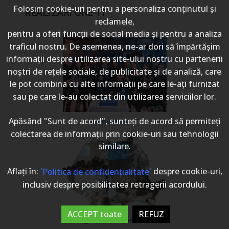
Folosim cookie-uri pentru a personaliza conținutul și
REALIZARI ONE-IT
reclamele,
pentru a oferi funcții de social media și pentru a analiza
traficul nostru. De asemenea, ne-ar dori să împărtășim
informații despre utilizarea site-ului nostru cu partenerii
noștri de rețele sociale, de publicitate și de analiză, care
le pot combina cu alte informații pe care le-ați furnizat
sau pe care le-au colectat din utilizarea serviciilor lor.
Apăsând "Sunt de acord", sunteți de acord să permiteți
Innovation IT
colectarea de informații prin cookie-uri sau tehnologii
similare.
Aflați în:
'
'
despre cookie-uri,
Politica de confidențialitate
inclusiv despre posibilitatea retragerii acordului.
ACCEPT toate
REFUZ
Digitalizăm Romania