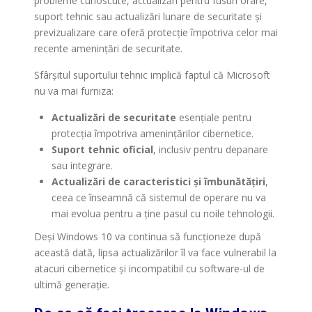
probleme cunoscute, actualizări pentru fusuri orare,
suport tehnic sau actualizări lunare de securitate și
previzualizare care oferă protecție împotriva celor mai
recente amenințări de securitate.
Sfârșitul suportului tehnic implică faptul că Microsoft
nu va mai furniza:
Actualizări de securitate
esențiale pentru
protecția împotriva amenințărilor cibernetice.
Suport tehnic oficial
, inclusiv pentru depanare
sau integrare.
Actualizări de caracteristici și îmbunătățiri
,
ceea ce înseamnă că sistemul de operare nu va
mai evolua pentru a ține pasul cu noile tehnologii.
Deși Windows 10 va continua să funcționeze după
această dată, lipsa actualizărilor îl va face vulnerabil la
atacuri cibernetice și incompatibil cu software-ul de
ultimă generație.