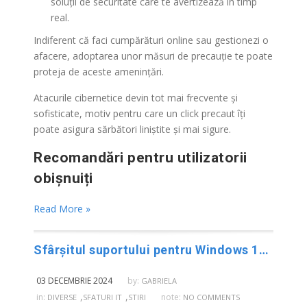
soluții de securitate care te avertizează în timp
real.
Indiferent că faci cumpărături online sau gestionezi o
afacere, adoptarea unor măsuri de precauție te poate
proteja de aceste amenințări.
Atacurile cibernetice devin tot mai frecvente și
sofisticate, motiv pentru care un click precaut îți
poate asigura sărbători liniștite și mai sigure.
Recomandări pentru utilizatorii
obișnuiți
Read More »
Sfârșitul suportului pentru Windows 10: când, ce înseamnă și cum să faci tranziția la Windows 11
03 DECEMBRIE 2024
by:
GABRIELA
,
,
in:
note:
DIVERSE
SFATURI IT
STIRI
NO COMMENTS