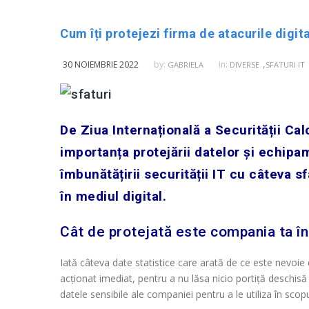
,
30 NOIEMBRIE 2022
by:
in:
GABRIELA
DIVERSE
SFATURI IT
De Ziua Internațională a Securității Cal
importanța protejării datelor și echipam
îmbunătățirii securității IT cu câteva sf
în mediul digital.
Cât de protejată este compania ta în 
Iată câteva date statistice care arată de ce este nevoie 
acționat imediat, pentru a nu lăsa nicio portiță deschisă i
datele sensibile ale companiei pentru a le utiliza în scop