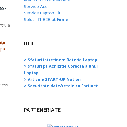
Service Acer
te-
Service Laptop Cluj
Solutii IT B2B pt Firme
ntru a
ții
UTIL
ipa
> Sfaturi intretinere Baterie Laptop
> Sfaturi pt Achizitie Corecta a unui
Laptop
> Articole START-UP Nation
iness
> Securitate date/retele cu Fortinet
PARTENERIATE