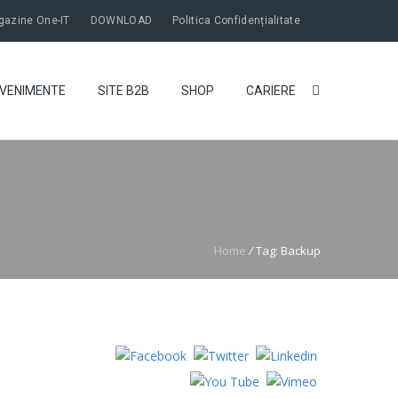
azine One-IT
DOWNLOAD
Politica Confidențialitate
VENIMENTE
SITE B2B
SHOP
CARIERE
Home
/
Tag: Backup