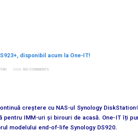
923+, disponibil acum la One-IT!
note:
STIRI
NO COMMENTS
 continuă creștere cu NAS-ul Synology DiskStation
 pentru IMM-uri și birouri de acasă. One-IT îți p
orul modelului end-of-life Synology DS920.