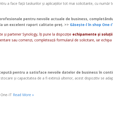
tru a face față taskurilor și aplicațiilor tot mai solicitante, cu număr t
 profesionale pentru nevoile actuale de business, completându
 la un excelent raport calitate-preț. >>
Găsește-l în shop One-I
te și partener Synology, îți pune la dispoziție
echipamente și soluții
imentare sau comenzi, completează formularul de solicitare, iar echipa
ncepută pentru a satisface nevoile datelor de business în cont
 stocare și capacitatea de a fi extinsă ulterior, acest dispozitiv se ad
Read More »