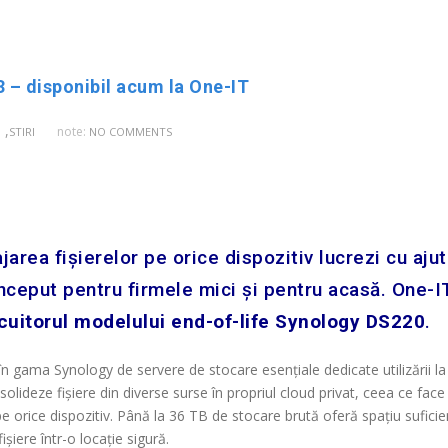
– disponibil acum la One-IT
,
note:
STIRI
NO COMMENTS
jarea fișierelor pe orice dispozitiv lucrezi cu ajut
nceput pentru firmele mici și pentru acasă. One-IT
cuitorul modelului end-of-life Synology DS220
.
n gama Synology de servere de stocare esențiale dedicate utilizării la
olideze fișiere din diverse surse în propriul cloud privat, ceea ce face
pe orice dispozitiv. Până la 36 TB de stocare brută oferă spațiu suficie
șiere într-o locație sigură.