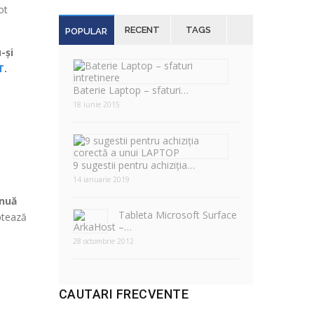
ot
RECENT
TAGS
POPULAR
-și
T
.
Baterie Laptop – sfaturi…
18 iunie 2015
9 sugestii pentru achiziția…
14 ianuarie 2019
inuă
Tableta Microsoft Surface
aptează
–…
28 octombrie 2012
CAUTARI FRECVENTE