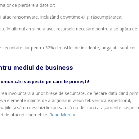
major de pierdere a datelor;
nui atac ransomware, incluzând downtime-ul și răscumpărarea;
ate
în ultimul an și nu a avut resursele necesare pentru a se apăra de
curitate, iar pentru 52% din astfel de incidente, angajatii sunt cei
entru mediul de business
te comunicări suspecte pe care le primești!
area involuntară a unor breșe de securitate, de fiecare dată când prim
va elemente înainte de a acționa în vreun fel: verifică expeditorul,
mațiile și să nu deschizi linkuri sau să nu descarci atașamente suspect
ri de atacuri cibernetice.
Read More »