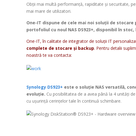
Obții mai multă performanță, rapiditate și securitate, pen
mai mare de utilizatori.
One-IT dispune de cele mai noi soluții de stocare
portofoliul cu noul NAS DS923+, disponibil în stoc,
One-IT, în calitate de integrator de soluții IT personaliza
complete de stocare și backup
. Pentru detalii supl
noastră te va contacta:
Synology DS923+
este o soluție NAS versatilă, co
evoluție.
Cu posibilitatea de a avea până la 4 unități de
cu ușurință cerințelor tale în continuă schimbare.