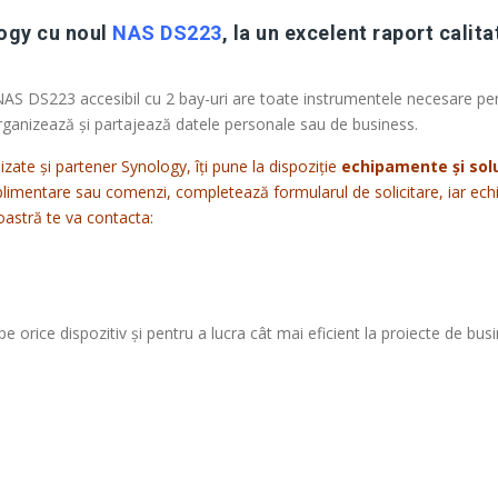
logy cu noul
NAS DS223
, la un excelent raport calita
 NAS DS223 accesibil cu 2 bay-uri are toate instrumentele necesare pe
 organizează și partajează datele personale sau de business.
izate și partener Synology, îți pune la dispoziție
echipamente și solu
uplimentare sau comenzi, completează formularul de solicitare, iar ech
oastră te va contacta:
e orice dispozitiv și pentru a lucra cât mai eficient la proiecte de bus