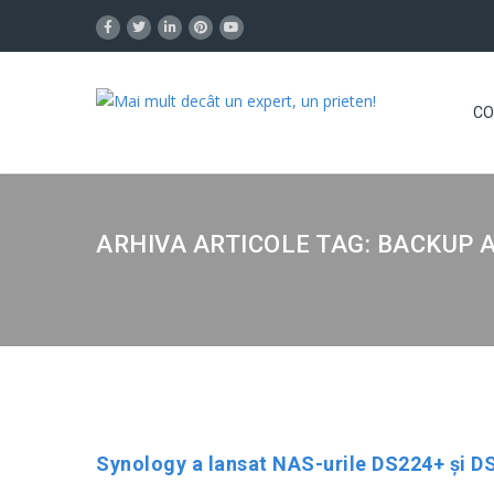
CO
ARHIVA ARTICOLE TAG: BACKUP A
Synology a lansat NAS-urile DS224+ și DS