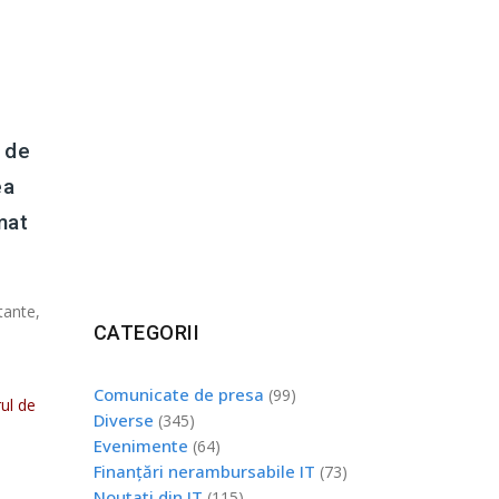
 de
ea
mat
tante,
CATEGORII
Comunicate de presa
(99)
ul de
Diverse
(345)
Evenimente
(64)
Finanțări nerambursabile IT
(73)
Noutati din IT
(115)