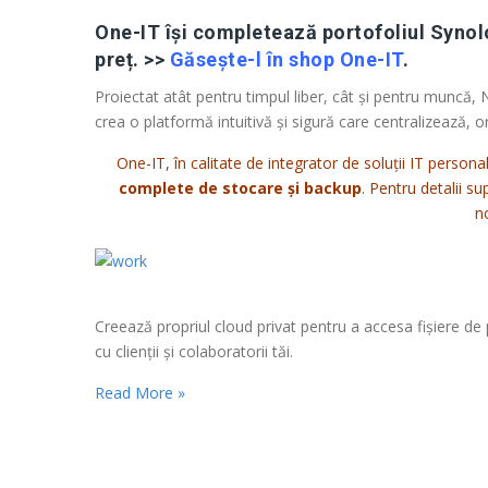
One-IT își completează portofoliul Syno
preț.
>>
Găsește-l în shop One-IT
.
Proiectat atât pentru timpul liber, cât și pentru muncă,
crea o platformă intuitivă și sigură care centralizează,
One-IT, în calitate de integrator de soluții IT personal
complete de stocare și backup
. Pentru detalii s
n
Creează propriul cloud privat pentru a accesa fișiere de p
cu clienții și colaboratorii tăi.
Read More »