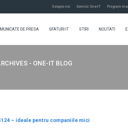
Despre noi
Servicii One-IT
Program mag
MUNICATE DE PRESA
SFATURI IT
STIRI
NOUTATI
E
RCHIVES - ONE-IT BLOG
124 – ideale pentru companiile mici