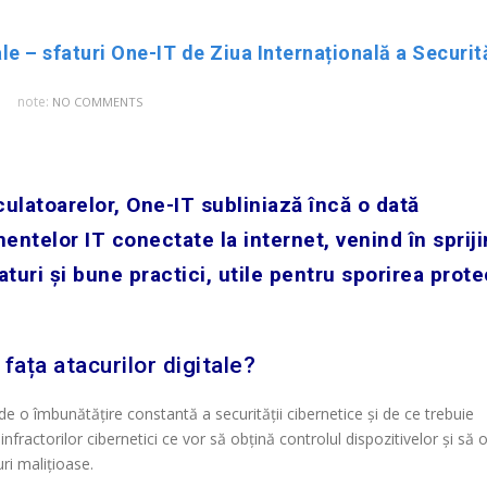
note:
NO COMMENTS
culatoarelor, One-IT subliniază încă o dată
entelor IT conectate la internet, venind în spriji
aturi și bune practici, utile pentru sporirea prote
fața atacurilor digitale?
de o îmbunătățire constantă a securității cibernetice și de ce trebuie
nfractorilor cibernetici ce vor să obțină controlul dispozitivelor și să 
uri malițioase.