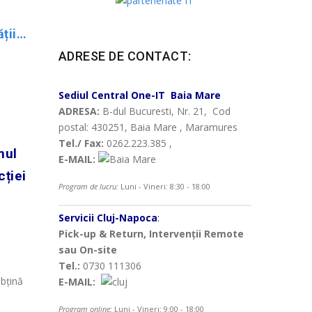
Cum îți protejezi firma de atacurile digitale – sfaturi One-IT de Ziua Internațională a Securității Calculatoarelor
ADRESE DE CONTACT:
Sediul Central
One-IT
Baia Mare
ADRESA:
B-dul Bucuresti, Nr. 21, Cod
postal: 430251, Baia Mare , Maramures
Tel./ Fax:
0262.223.385 ,
nul
E-MAIL:
cției
Program de lucru:
Luni - Vineri: 8:30 - 18:00
Servicii Cluj-Napoca
:
Pick-up & Return, Intervenții Remote
sau On-site
Tel.:
0730 111306
obțină
E-MAIL:
Program online:
Luni - Vineri: 9:00 - 18:00