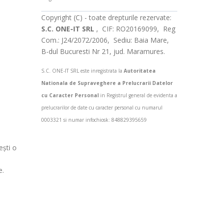
Copyright (C) - toate drepturile rezervate:
S.C. ONE-IT SRL
, CIF: RO20169099, Reg
Com.: J24/2072/2006, Sediu: Baia Mare,
B-dul Bucuresti Nr 21, jud. Maramures.
S.C. ONE-IT SRL este inregistrata la
Autoritatea
Nationala de Supraveghere a Prelucrarii Datelor
cu Caracter Personal
in Registrul general de evidenta a
prelucrarilor de date cu caracter personal cu numarul
0003321 si numar infochiosk: 848829395659
ești o
e.