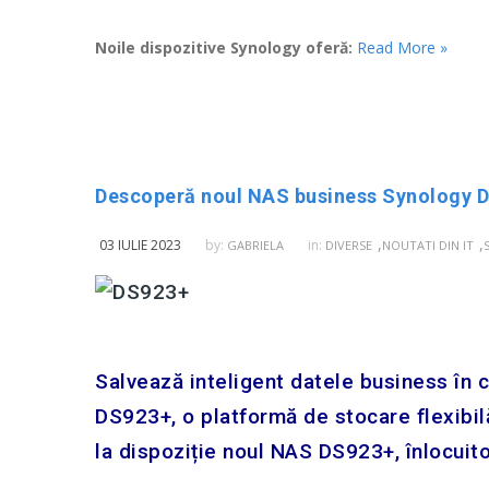
Noile dispozitive Synology oferă:
Read More »
Descoperă noul NAS business Synology DS
,
,
03 IULIE 2023
by:
in:
GABRIELA
DIVERSE
NOUTATI DIN IT
Salvează inteligent datele business în
DS923+, o platformă de stocare flexibilă
la dispoziție noul NAS DS923+, înlocuit