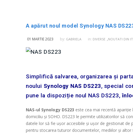
A apărut noul model Synology NAS DS223 
,
01 MARTIE 2023
by:
in:
GABRIELA
DIVERSE
NOUTATI DIN IT
Simplifică salvarea, organizarea și parta
noului
Synology NAS DS223
, special co
pune la dispoziție noul NAS DS223,
înlo
NAS-ul Synology DS223
este cea mai recentă apariție î
domiciliu și SOHO. DS223 le permite utilizatorilor să cons
datele lor să fie ușor accesibile și ușor de gestionat de 
pentru stocarea tuturor documentelor, mediilor și altor fi