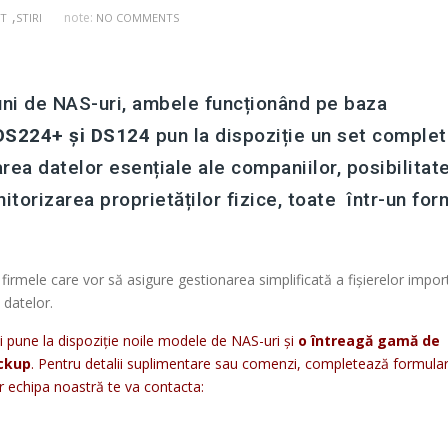
,
note:
IT
STIRI
NO COMMENTS
uni de NAS-uri, ambele funcționând pe baza
DS224+ și DS124
pun la dispoziție un set complet
area datelor esențiale ale companiilor, posibilitat
itorizarea proprietăților fizice, toate într-un for
irmele care vor să asigure gestionarea simplificată a fișierelor impor
 datelor.
ți pune la dispoziție noile modele de NAS-uri și
o întreagă gamă de
ackup
. Pentru detalii suplimentare sau comenzi, completează formular
iar echipa noastră te va contacta: