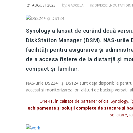
,
21 AUGUST 2023
by:
in:
GABRIELA
DIVERSE
NOUTATI DIN 
Synology a lansat de curând două versi
DiskStation Manager (DSM).
NAS-urile 
facilități pentru asigurarea și administr
de a accesa fișiere de la distanță și mon
compact și familiar.
NAS-urile DS224+ și DS124 sunt deja disponibile pentru f
accesul și monitorizarea lor, alături de backup versatil al
One-IT, în calitate de partener oficial Synology, î
echipamente și soluții complete de stocare și b
solicitare, 