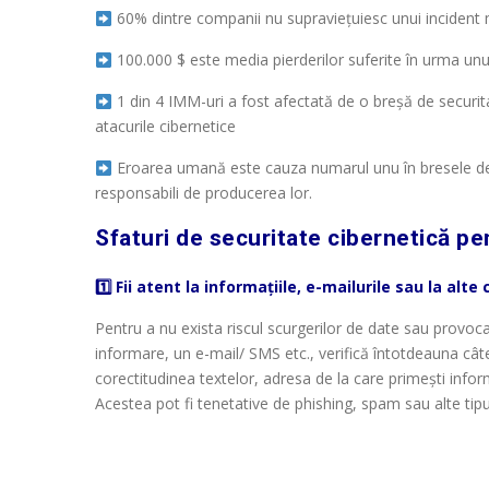
60% dintre companii nu supraviețuiesc unui incident 
100.000 $ este media pierderilor suferite în urma u
1 din 4 IMM-uri a fost afectată de o breșă de
securit
atacurile cibernetice
Eroarea umană este cauza numarul unu în bresele de se
responsabili de producerea lor.
Sfaturi de securitate cibernetică p
1️⃣ Fii atent la informațiile, e-mailurile sau la al
Pentru a nu exista riscul scurgerilor de date sau provoc
informare, un e-mail/ SMS etc., verifică întotdeauna câte
corectitudinea textelor, adresa de la care primești infor
Acestea pot fi tenetative de phishing, spam sau alte tipu