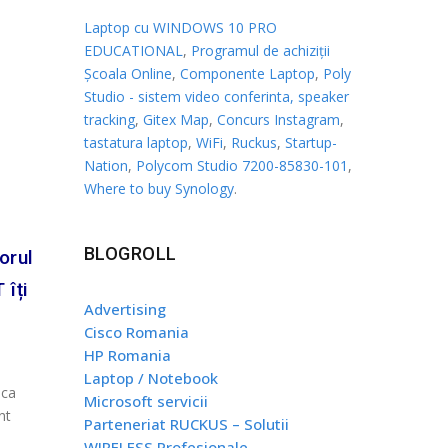
Laptop cu WINDOWS 10 PRO
EDUCATIONAL
,
Programul de achiziții
Școala Online
,
Componente Laptop
,
Poly
Studio - sistem video conferinta, speaker
tracking
,
Gitex Map
,
Concurs Instagram
,
tastatura laptop
,
WiFi
,
Ruckus
,
Startup-
Nation
,
Polycom Studio 7200-85830-101
,
Where to buy Synology
.
BLOGROLL
orul
 îți
Advertising
Cisco Romania
HP Romania
Laptop / Notebook
 ca
Microsoft servicii
nt
Parteneriat RUCKUS – Solutii
WIRELESS Profesionale