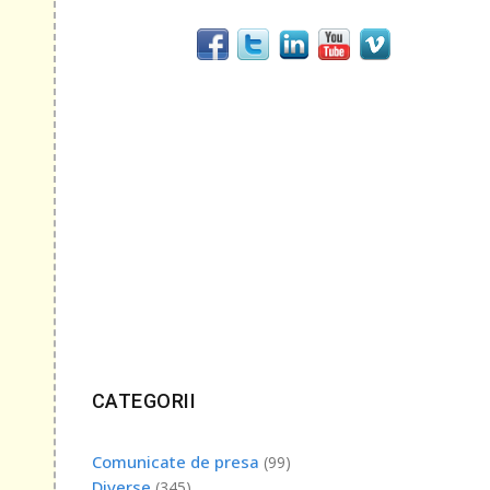
 de
ea
mat
tante,
CATEGORII
Comunicate de presa
(99)
Diverse
(345)