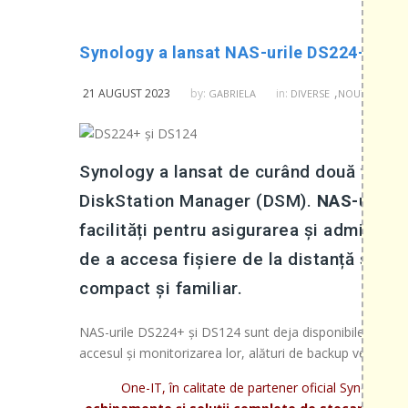
Synology a lansat NAS-urile DS224+ și DS
,
21 AUGUST 2023
by:
in:
GABRIELA
DIVERSE
NOUTATI DIN 
Synology a lansat de curând două versi
DiskStation Manager (DSM).
NAS-urile 
facilități pentru asigurarea și administr
de a accesa fișiere de la distanță și mon
compact și familiar.
NAS-urile DS224+ și DS124 sunt deja disponibile pentru f
accesul și monitorizarea lor, alături de backup versatil al
One-IT, în calitate de partener oficial Synology, î