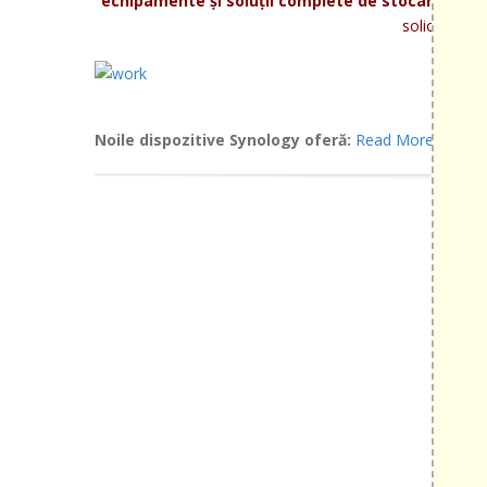
echipamente și soluții complete de stocare și b
solicitare, 
Noile dispozitive Synology oferă:
Read More »