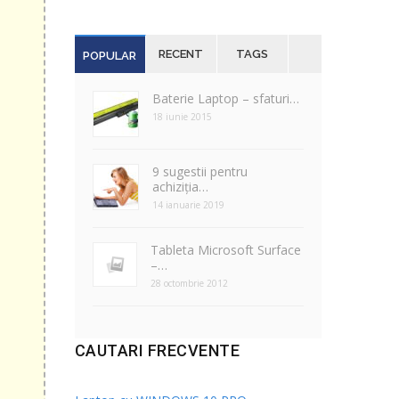
RECENT
TAGS
POPULAR
Baterie Laptop – sfaturi…
18 iunie 2015
9 sugestii pentru
achiziția…
14 ianuarie 2019
Tableta Microsoft Surface
–…
28 octombrie 2012
CAUTARI FRECVENTE