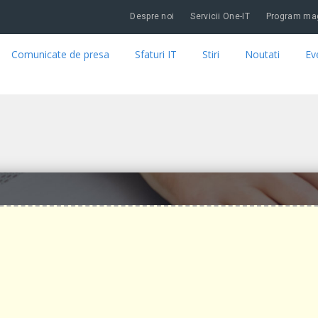
Despre noi
Servicii One-IT
Program mag
Comunicate de presa
Sfaturi IT
Stiri
Noutati
Ev
CHIVES - ONE-IT BLOG