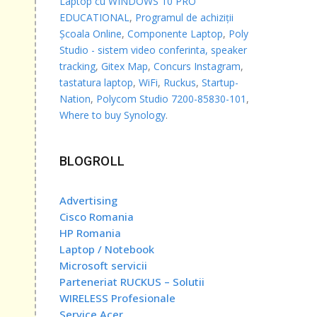
Laptop cu WINDOWS 10 PRO
EDUCATIONAL
,
Programul de achiziții
Școala Online
,
Componente Laptop
,
Poly
Studio - sistem video conferinta, speaker
tracking
,
Gitex Map
,
Concurs Instagram
,
tastatura laptop
,
WiFi
,
Ruckus
,
Startup-
Nation
,
Polycom Studio 7200-85830-101
,
Where to buy Synology
.
BLOGROLL
Advertising
Cisco Romania
HP Romania
Laptop / Notebook
Microsoft servicii
Parteneriat RUCKUS – Solutii
WIRELESS Profesionale
Service Acer