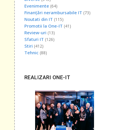
ul de
Evenimente
(64)
Finanțări nerambursabile IT
(73)
Noutati din IT
(115)
Promotii la One-IT
(41)
Review-uri
(13)
Sfaturi IT
(126)
Stiri
(412)
Tehnic
(88)
REALIZARI ONE-IT