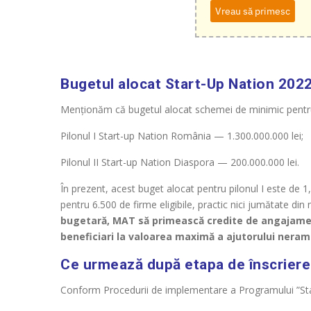
Vreau să primesc
Bugetul alocat Start-Up Nation 202
Menționăm că bugetul alocat schemei de minimic pentru 
Pilonul I Start-up Nation România — 1.300.000.000 lei;
Pilonul II Start-up Nation Diaspora — 200.000.000 lei.
În prezent, acest buget alocat pentru pilonul I este de 1
pentru 6.500 de firme eligibile, practic nici jumătate din 
bugetară, MAT să primească credite de angajame
beneficiari la valoarea maximă a ajutorului neram
Ce urmează după etapa de înscriere 
Conform Procedurii de implementare a Programului ”Star