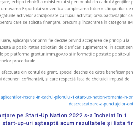
anțare, echipa tehnică a ministerului și personalul din cadrul Agențiilor 
 și Promovarea Exportului vor verifica completarea tuturor câmpurilor de 
egăturile activelor achiziționate cu fluxul activităților/subactivităților c
 pentru care se solicită finanțare, precum și încadrarea în categoria I
uare, aplicanții vor primi fie decizie privind acceparea de principiu la
xistă și posibilitatea solicitării de clarificări suplimentare. În acest sen
de pe platforma granturi.imm.gov.ro și informațiile postate pe site-ul
menelor procedurale.
le efectuate din contul de grant, special deschis de către beneficiar pen
i depunerii cofinanțării, și care respectă lista de cheltuieli impusă de
plicantilor-inscrisi-in-cadrul-pilonului-1-start-up-nation-romania-in-o
descrescatoare-a-punctajelor-obt
anțare pe Start-Up Nation 2022 s-a încheiat în 1
tart-up-uri așteaptă acum rezultatele și lista fi