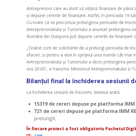
Antreprenorii care au dorit să obțină finanțare de până la
și depune cererile de finanțare. Astfel, în perioada 19 iu
Cu toate că se preconiza prelungirea perioadei de înscrier
Antreprenoriatului și Turismului a anunțat prelungirea ses
Românii din Diaspora pot depune cererile de finanțare 
„Ținând cont de solicitările de a prelungi perioada de îns
afaceri, și pentru a veni în sprijinul unui număr cât mai 
Antreprenoriatului și Turismului a decis prelungirea perio
ora 20:00”, a transmis Ministerul Antreprenoriatului și Tu
Bilanțul final la închiderea sesiunii
La închiderea sesiunii de înscriere, bilanțul arată:
15319 de cereri depuse pe platforma IMM
721 de cereri depuse pe platforma IMM RE
prelungit.
În fiecare proiect a fost obligatoriu Pachetul Digit
IT
:
Link