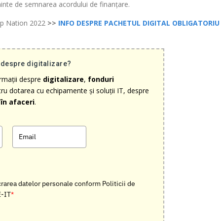
nainte de semnarea acordului de finanțare.
-Up Nation 2022
>>
INFO DESPRE PACHETUL DIGITAL OBLIGATORI
 despre digitalizare?
ormații despre
digitalizare
,
fonduri
ru dotarea cu echipamente și soluții IT, despre
în afaceri
.
rarea datelor personale conform Politicii de
E-IT
*