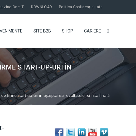
azine One-IT
DOWNLOAD
Politica Confidențialitate
VENIMENTE
SITE B2B
SHOP
CARIERE
IRME START-UP-URI ÎN
 firme start-up-uri în așteptarea rezultatelor și lista finală
t-