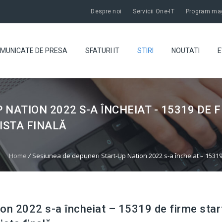
Despre noi
Servicii One-IT
Program mag
MUNICATE DE PRESA
SFATURI IT
STIRI
NOUTATI
E
NATION 2022 S-A ÎNCHEIAT - 15319 DE F
ISTA FINALĂ
Home
/
Sesiunea de depuneri Start-Up Nation 2022 s-a încheiat – 15319 de
on 2022 s-a încheiat – 15319 de firme star