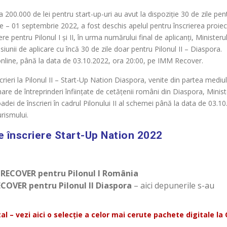
 200.000 de lei pentru start-up-uri au avut la dispoziție 30 de zile pen
lie – 01 septembrie 2022, a fost deschis apelul pentru înscrierea proiec
e pentru Pilonul I și II, în urma numărului final de aplicanți, Ministeru
iunii de aplicare cu încă 30 de zile doar pentru Pilonul II – Diaspora.
online, până la data de 03.10.2022, ora 20:00, pe IMM Recover.
crieri la Pilonul II – Start-Up Nation Diaspora, venite din partea mediu
mare de întreprinderi înființate de cetățenii români din Diaspora, Minist
adei de înscrieri în cadrul Pilonului II al schemei până la data de 03.10
rismului.
 de înscriere Start-Up Nation 2022
 RECOVER pentru Pilonul I România
COVER pentru Pilonul II Diaspora
– aici depunerile s-au
al – vezi aici o
selecție a celor mai cerute pachete digitale la