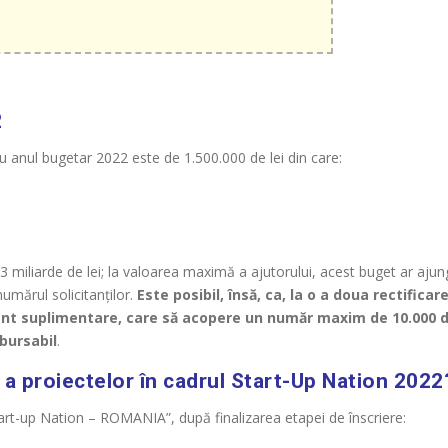
2
anul bugetar 2022 este de 1.500.000 de lei din care:
,3 miliarde de lei; la valoarea maximă a ajutorului, acest buget ar aju
numărul solicitanților.
Este posibil, însă, ca, la o a doua rectificar
nt suplimentare, care să acopere un număr maxim de 10.000 
bursabil
.
a proiectelor în cadrul Start-Up Nation 2022
t-up Nation – ROMANIA”, după finalizarea etapei de înscriere: