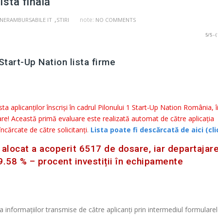
ista finală
,
note:
 NERAMBURSABILE IT
STIRI
NO COMMENTS
5/5 - (
sta aplicanților înscriși în cadrul Pilonului 1 Start-Up Nation România, î
are! Această primă evaluare este realizată automat de către aplicația
cărcate de către solicitanți
.
Lista poate fi descărcată de aici (cli
locat a acoperit 6517 de dosare, iar departajare
9.58 % – procent investiții în echipamente
informațiilor transmise de către aplicanți prin intermediul formulare