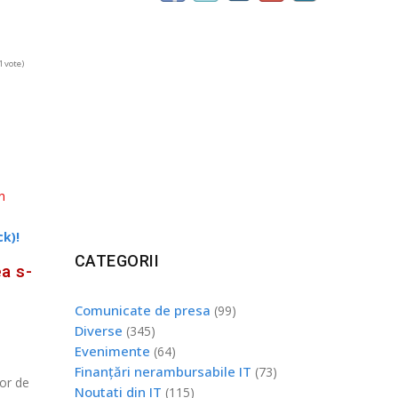
1 vote)
n
ck)!
CATEGORII
a s-
Comunicate de presa
(99)
Diverse
(345)
Evenimente
(64)
Finanțări nerambursabile IT
(73)
lor de
Noutati din IT
(115)