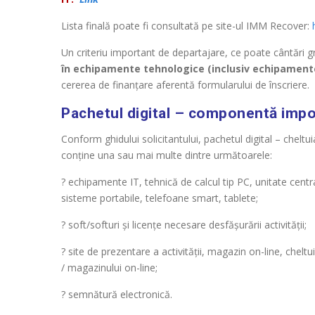
Lista finală poate fi consultată pe site-ul IMM Recover:
Un criteriu important de departajare, ce poate cântări g
în echipamente tehnologice (inclusiv echipamente 
cererea de finanțare aferentă formularului de înscriere.
Pachetul digital – componentă impo
Conform ghidului solicitantului, pachetul digital – cheltuia
conține una sau mai multe dintre următoarele:
? echipamente IT, tehnică de calcul tip PC, unitate centr
sisteme portabile, telefoane smart, tablete;
? soft/softuri și licențe necesare desfășurării activității;
? site de prezentare a activității, magazin on-line, chelt
/ magazinului on-line;
? semnătură electronică.