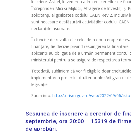
înscriere. Astfel, în vederea admiterii cererilor de fin
Întreprinderi Mici și Mijlocii, Atragere de Investiții
solicitanți, eligibilitatea codului CAEN Rev 2, inclusiv l
sunt necesare desfășurării activităților codului CAEN
declarațiile asumate.
În funcție de rezultatele celei de-a doua etape de eval
finanțare, fie decizie privind respingerea la finanțare. E
aplicanții au obligația de a urmări permanent contul 
ministerului pentru a se asigura de respectarea ter
Totodată, subliniem că vor fi eligibile doar cheltuieli
implementarea proiectului, ulterior alocării grantului ș
legislație.
Sursa info:
http://turism.gov.ro/web/2022/09/06/lista-a
Sesiunea de înscriere a cererilor de fin
septembrie, ora 20:00 – 15319 de firme s
de aprobări.