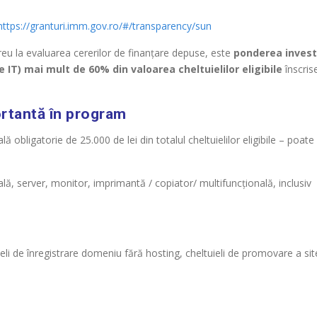
https://granturi.imm.gov.ro/#/transparency/sun
reu la evaluarea cererilor de finanțare depuse, este
ponderea investi
IT) mai mult de 60% din valoarea cheltuielilor eligibile
înscrise
rtantă în program
lă obligatorie de 25.000 de lei din totalul cheltuielilor eligibile – poate
ală, server, monitor, imprimantă / copiator/ multifuncțională, inclusiv
uieli de înregistrare domeniu fără hosting, cheltuieli de promovare a sit