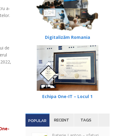
tru a-
telor.
l
Digitalizăm Romania
lui de
erul
.2022,
Echipa One-IT – Locul 1
RECENT
TAGS
POPULAR
 One-
Baterie Laptop – sfaturi…