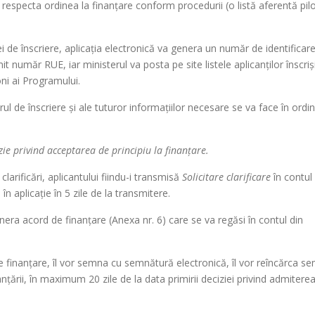
r respecta ordinea la finanțare conform procedurii (o listă aferentă pil
 de înscriere, aplicația electronică va genera un număr de identificar
t număr RUE, iar ministerul va posta pe site listele aplicanților înscriși
ni ai Programului.
larul de înscriere și ale tuturor informațiilor necesare se va face în ordi
zie privind acceptarea de principiu la finanțare.
larificări, aplicantului fiindu-i transmisă
Solicitare clarificare
în contul
 în aplicație în 5 zile de la transmitere.
enera acord de finanțare (Anexa nr. 6) care se va regăsi în contul din
 de finanțare, îl vor semna cu semnătură electronică, îl vor reîncărca s
nțării, în maximum 20 zile de la data primirii deciziei privind admiterea