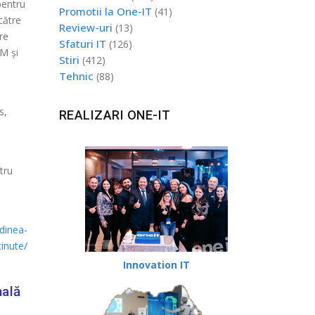
pentru
Promotii la One-IT
(41)
către
Review-uri
(13)
are
Sfaturi IT
(126)
MM și
Stiri
(412)
Tehnic
(88)
s,
REALIZARI ONE-IT
tru
rdinea-
inute/
Innovation IT
nală