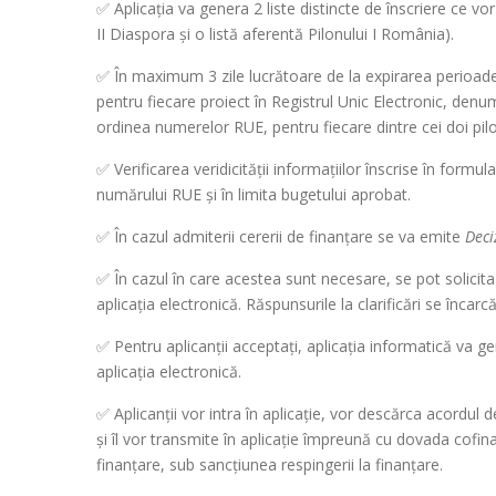
✅ Aplicația va genera 2 liste distincte de înscriere ce vo
II Diaspora și o listă aferentă Pilonului I România).
✅ În maximum 3 zile lucrătoare de la expirarea perioadei
pentru fiecare proiect în Registrul Unic Electronic, denumi
ordinea numerelor RUE, pentru fiecare dintre cei doi pilo
✅ Verificarea veridicității informațiilor înscrise în formu
numărului RUE și în limita bugetului aprobat.
✅ În cazul admiterii cererii de finanțare se va emite
Deci
✅ În cazul în care acestea sunt necesare, se pot solicita c
aplicația electronică. Răspunsurile la clarificări se încarcă
✅ Pentru aplicanții acceptați, aplicația informatică va g
aplicația electronică.
✅ Aplicanții vor intra în aplicație, vor descărca acordul
și îl vor transmite în aplicație împreună cu dovada cofina
finanțare, sub sancțiunea respingerii la finanțare.