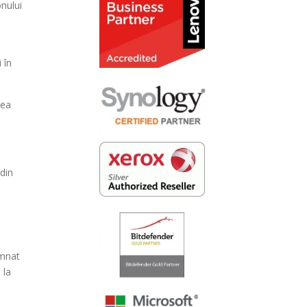
onului
e
 în
nea
 din
emnat
 la