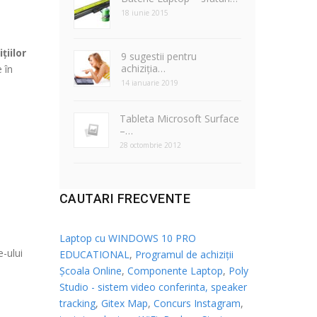
18 iunie 2015
țiilor
9 sugestii pentru
achiziția…
 în
14 ianuarie 2019
Tableta Microsoft Surface
–…
28 octombrie 2012
CAUTARI FRECVENTE
Laptop cu WINDOWS 10 PRO
e-ului
EDUCATIONAL
,
Programul de achiziții
Școala Online
,
Componente Laptop
,
Poly
Studio - sistem video conferinta, speaker
tracking
,
Gitex Map
,
Concurs Instagram
,