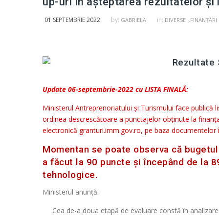
up-uri în așteptarea rezultatelor și l
,
01 SEPTEMBRIE 2022
by:
in:
GABRIELA
DIVERSE
FINANȚĂRI
Update 06-septembrie-2022 cu LISTA FINALĂ:
Ministerul Antreprenoriatului și Turismului face publică li
ordinea descrescătoare a punctajelor obținute la finanț
electronică granturi.imm.gov.ro, pe baza documentelor în
Momentan se poate observa că bugetul a
a făcut la 90 puncte și începând de la 8
tehnologice.
Ministerul anunță:
Cea de-a doua etapă de evaluare constă în analizarea 