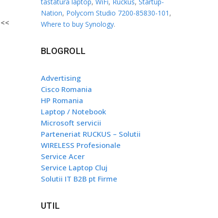
tastatura laptop
,
WiFi
,
Ruckus
,
Startup-
Nation
,
Polycom Studio 7200-85830-101
,
U
<<
Where to buy Synology
.
BLOGROLL
Advertising
Cisco Romania
HP Romania
Laptop / Notebook
Microsoft servicii
Parteneriat RUCKUS – Solutii
WIRELESS Profesionale
Service Acer
Service Laptop Cluj
Solutii IT B2B pt Firme
UTIL