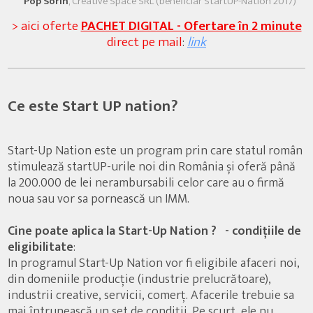
Pop Sorin
, Creative Space SRL (beneficiar StartUP-Nation 2017)
> aici oferte
PACHET DIGITAL - Ofertare în 2 minute
direct pe mail
:
link
Ce este Start UP nation?
Start-Up Nation este un program prin care statul român
stimulează startUP-urile noi din România și oferă până
la 200.000 de lei nerambursabili celor care au o firmă
noua sau vor sa pornească un IMM.
Cine poate aplica la Start-Up Nation ? - condițiile de
eligibilitate
:
In programul Start-Up Nation vor fi eligibile afaceri noi,
din domeniile producție (industrie prelucrătoare),
industrii creative, servicii, comerț. Afacerile trebuie sa
mai întrunească un set de condiții. Pe scurt, ele nu