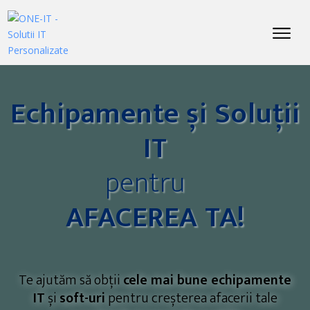
Echipamente și Soluții
IT
pentru
AFACEREA TA!
Te ajutăm să obții
cele mai bune echipamente
IT
și
soft-uri
pentru creșterea afacerii tale