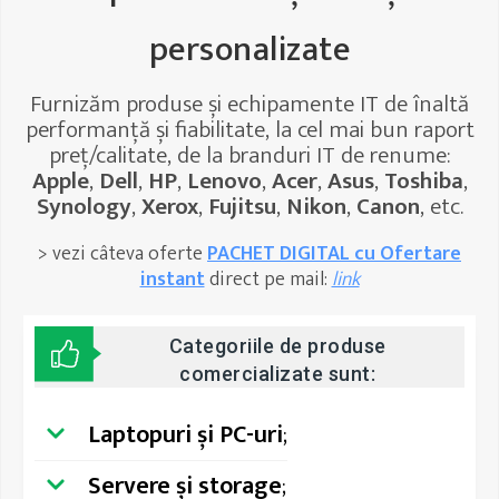
personalizate
Furnizăm produse și echipamente IT de înaltă
performanță și fiabilitate, la cel mai bun raport
preț/calitate, de la branduri IT de renume:
Apple
,
Dell
,
HP
,
Lenovo
,
Acer
,
Asus
,
Toshiba
,
Synology
,
Xerox
,
Fujitsu
,
Nikon
,
Canon
, etc.
> vezi câteva oferte
PACHET DIGITAL cu Ofertare
instant
direct pe mail:
link
Categoriile de produse
comercializate sunt:
Laptopuri și PC-uri
;
Servere și storage
;