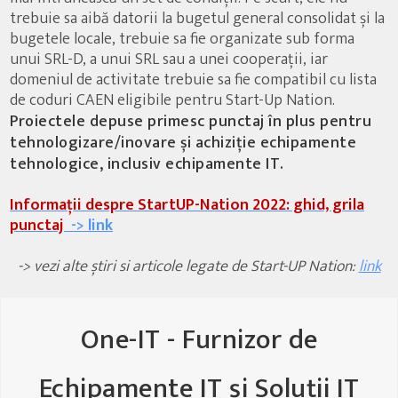
trebuie sa aibă datorii la bugetul general consolidat și la
bugetele locale, trebuie sa fie organizate sub forma
unui SRL-D, a unui SRL sau a unei cooperații, iar
domeniul de activitate trebuie sa fie compatibil cu lista
de coduri CAEN eligibile pentru Start-Up Nation.
Proiectele depuse primesc punctaj în plus pentru
tehnologizare/inovare și achiziție echipamente
tehnologice, inclusiv echipamente IT
.
Informații despre StartUP-Nation 2022: ghid, grila
punctaj
-> link
-> vezi alte știri si articole legate de Start-UP Nation:
link
One-IT - Furnizor de
Echipamente IT și Soluții IT