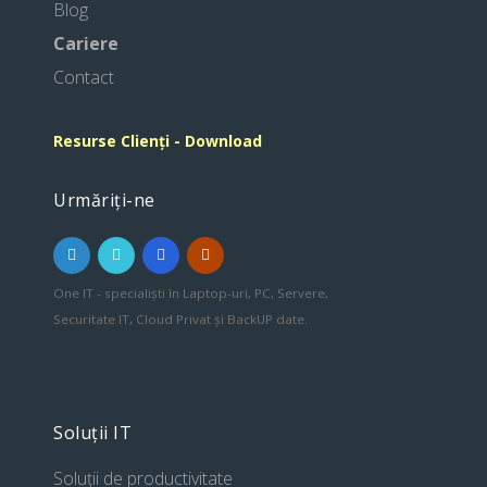
Blog
Cariere
Contact
Resurse Clienți - Download
Urmăriți-ne
One IT - specialiști în Laptop-uri, PC, Servere,
Securitate IT, Cloud Privat și BackUP date.
Soluții IT
Soluții de productivitate