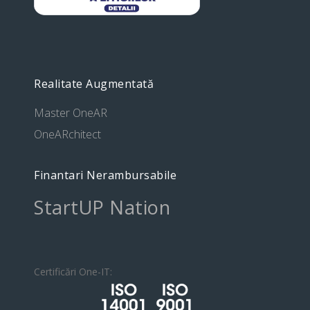
Realitate Augmentată
Master OneAR
OneARchitect
Finantari Nerambursabile
StartUP Nation
Certificări One-IT: