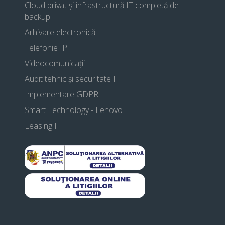
Cloud privat și infrastructură IT completă de
backup
Arhivare electronică
Telefonie IP
Videocomunicații
Audit tehnic și securitate IT
Implementare GDPR
Smart Technology - Lenovo
Leasing IT