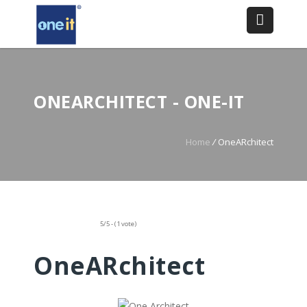
ONEARCHITECT - ONE-IT
Home
/
OneARchitect
5/5 - (1 vote)
OneARchitect