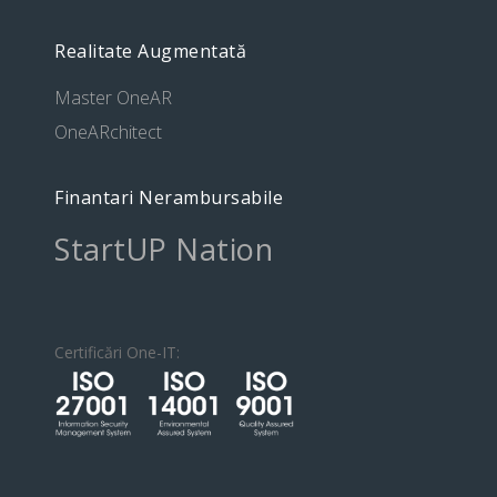
Realitate Augmentată
Master OneAR
OneARchitect
Finantari Nerambursabile
StartUP Nation
Certificări One-IT: