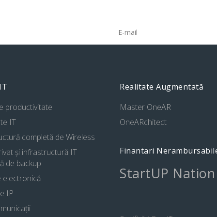
Abonează-te la newsletter pen
informații din domeniu.
 IT
Realitate Augmentată
de productivitate
Master OneAR
te IT
OneARchitect
ructură completă de Wireless
Finantari Nerambursabil
ivat și infrastructură IT
ă de backup
StartUP Nation
 electronică
e IP
municații