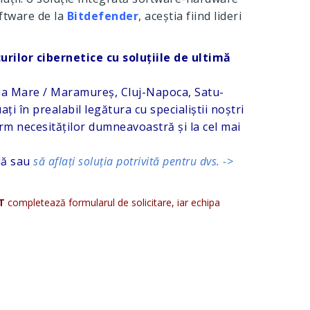
oftware de la
Bitdefender
, aceștia fiind lideri
rilor cibernetice cu soluțiile de ultimă
Baia Mare / Maramureș, Cluj-Napoca, Satu-
i în prealabil legătura cu specialiștii noștri
m necesităților dumneavoastră și la cel mai
lă sau
să aflați soluția potrivită pentru dvs. ->
IT
completează formularul de solicitare, iar echipa