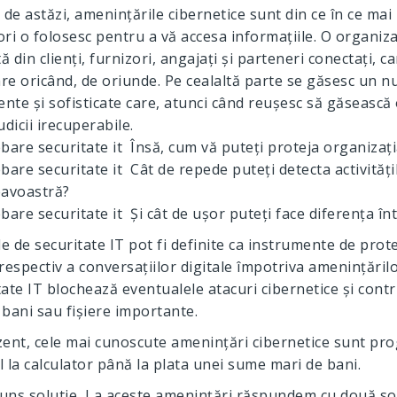
 de astăzi, amenințările cibernetice sunt din ce în ce mai m
ori o folosesc pentru a vă accesa informațiile. O organiza
 din clienți, furnizori, angajați și parteneri conectați, 
re oricând, de oriunde. Pe cealaltă parte se găsesc un n
gente și sofisticate care, atunci când reușesc să găseasc
udicii irecuperabile.
Însă, cum vă puteți proteja organizația
Cât de repede puteți detecta activități
avoastră?
Și cât de ușor puteți face diferența în
le de securitate IT pot fi definite ca instrumente de prot
 respectiv a conversațiilor digitale împotriva amenințăril
tate IT blochează eventualele atacuri cibernetice și contri
 bani sau fișiere importante.
zent, cele mai cunoscute amenințări cibernetice sunt pr
l la calculator până la plata unei sume mari de bani.
La aceste amenințări răspundem cu două solu