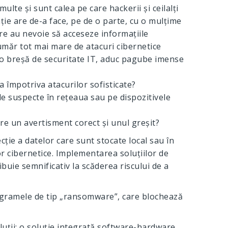
ulte și sunt calea pe care hackerii și ceilalți
ție are de-a face, pe de o parte, cu o mulțime
care au nevoie să acceseze informațiile
umăr tot mai mare de atacuri cibernetice
ă o breșă de securitate IT, aduc pagube imense
 împotriva atacurilor sofisticate?
le suspecte în rețeaua sau pe dispozitivele
tre un avertisment corect și unul greșit?
ecție a datelor care sunt stocate local sau în
or cibernetice. Implementarea soluțiilor de
buie semnificativ la scăderea riscului de a
ogramele de tip „ransomware”, care blochează
ții: o soluție integrată software-hardware