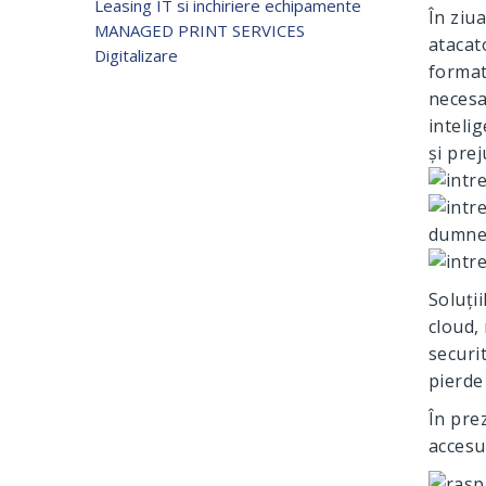
Leasing IT si inchiriere echipamente
În ziua
MANAGED PRINT SERVICES
atacat
Digitalizare
formată
necesa
inteli
și prej
dumne
Soluții
cloud,
securi
pierde
În pre
accesu