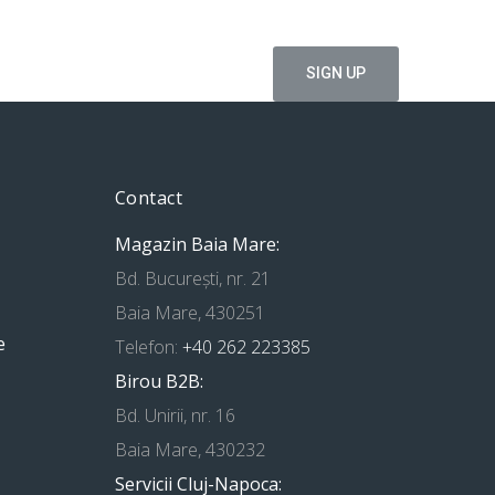
tru a primi diverse noutăți, oferte One-IT și
Contact
Magazin Baia Mare:
Bd. București, nr. 21
Baia Mare, 430251
e
Telefon:
+40 262 223385
Birou B2B:
Bd. Unirii, nr. 16
Baia Mare, 430232
Servicii Cluj-Napoca: