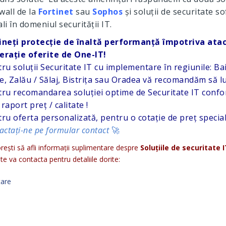
wall de la
Fortinet
sau
Sophos
și soluții de securitate s
i în domeniul securității IT.
ineți protecție de înaltă performanță împotriva atacu
erație oferite de One-IT!
ru soluții Securitate IT cu implementare în regiunile: 
, Zalău / Sălaj, Bistrița sau Oradea vă recomandăm să luaț
ru recomandarea soluției optime de Securitate IT confor
raport preț / calitate !
ru oferta personalizată, pentru o cotație de preț specia
actați-ne pe formular contact
🚀
ești să afli informații suplimentare despre
Soluțiile de securitate 
te va contacta pentru detaliile dorite: