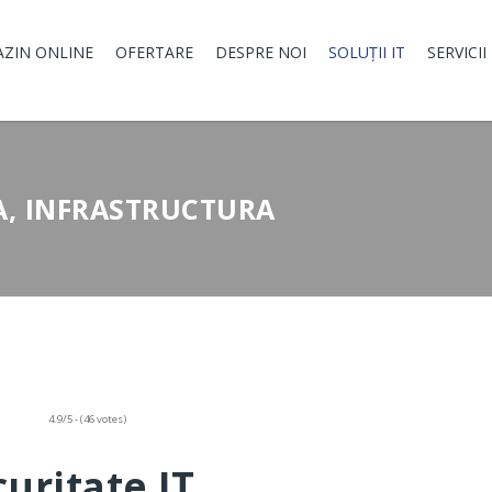
ZIN ONLINE
OFERTARE
DESPRE NOI
SOLUȚII IT
SERVICII
EA, INFRASTRUCTURA
4.9/5 - (46 votes)
uritate IT