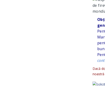
de fire
mondial
Obț
gen
Pent
Mare
pent
bun 
Pent
cont
Dacă dor
noastră 