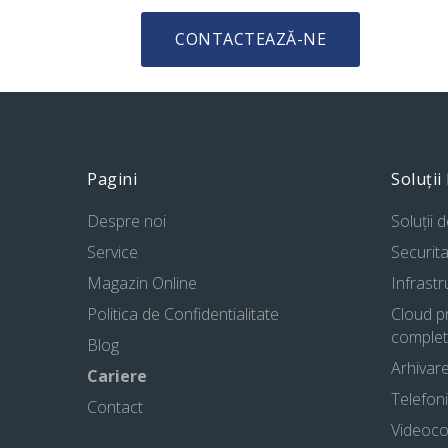
CONTACTEAZĂ-NE
Pagini
Soluții
Despre noi
Soluții 
Service
Securita
Magazin Online
Infrast
Politica de Confidentialitate
Cloud pr
complet
Blog
Arhivare
Cariere
Telefoni
Contact
Videoco