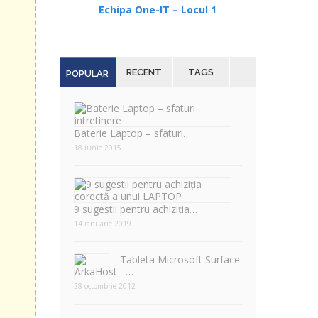
Echipa One-IT – Locul 1
3 sau
RECENT
TAGS
POPULAR
ste
u 16
Baterie Laptop – sfaturi…
18 iunie 2015
9 sugestii pentru achiziția…
14 ianuarie 2019
Tableta Microsoft Surface
–…
28 octombrie 2012
ri