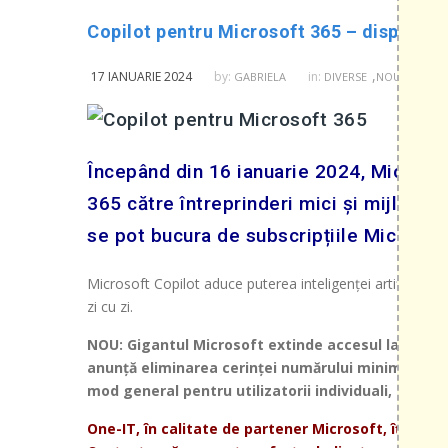
Copilot pentru Microsoft 365 – disponibil
,
17 IANUARIE 2024
by:
in:
GABRIELA
DIVERSE
NOUTATI DIN 
Începând din 16 ianuarie 2024, Microsof
365 către întreprinderi mici și mijlocii.
se pot bucura de subscripțiile Microsoft
Microsoft Copilot aduce puterea inteligenței artificiale g
zi cu zi.
NOU: Gigantul Microsoft extinde accesul la Copilot p
anunță eliminarea cerinței numărului minim de locu
mod general pentru utilizatorii individuali, precu
One-IT, în calitate de partener Microsoft, îți pune