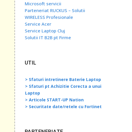
ce
Microsoft servicii
parte
Parteneriat RUCKUS – Solutii
 ajuta
WIRELESS Profesionale
ză cel
Service Acer
Service Laptop Cluj
Solutii IT B2B pt Firme
și
nități
UTIL
l de
> Sfaturi intretinere Baterie Laptop
> Sfaturi pt Achizitie Corecta a unui
Laptop
> Articole START-UP Nation
> Securitate date/retele cu Fortinet
PARTENERIATE