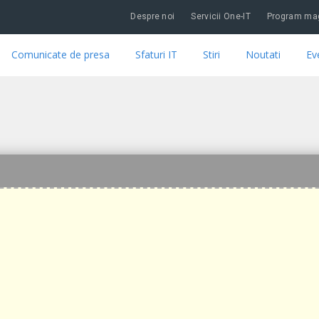
Despre noi
Servicii One-IT
Program mag
Comunicate de presa
Sfaturi IT
Stiri
Noutati
Ev
T ARCHIVES - ONE-IT BLOG