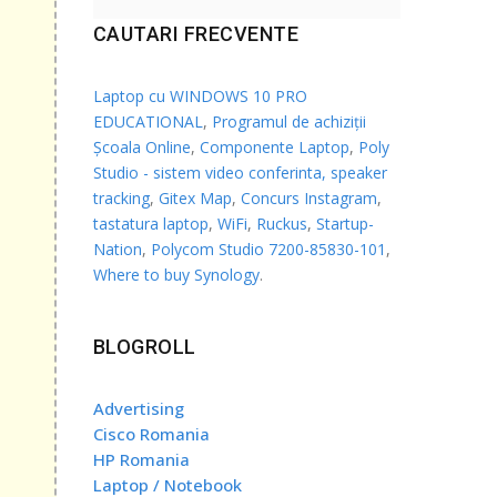
CAUTARI FRECVENTE
gibili
Laptop cu WINDOWS 10 PRO
entru
EDUCATIONAL
,
Programul de achiziții
Școala Online
,
Componente Laptop
,
Poly
Studio - sistem video conferinta, speaker
tracking
,
Gitex Map
,
Concurs Instagram
,
tastatura laptop
,
WiFi
,
Ruckus
,
Startup-
Nation
,
Polycom Studio 7200-85830-101
,
Where to buy Synology
.
BLOGROLL
Advertising
Cisco Romania
HP Romania
Laptop / Notebook