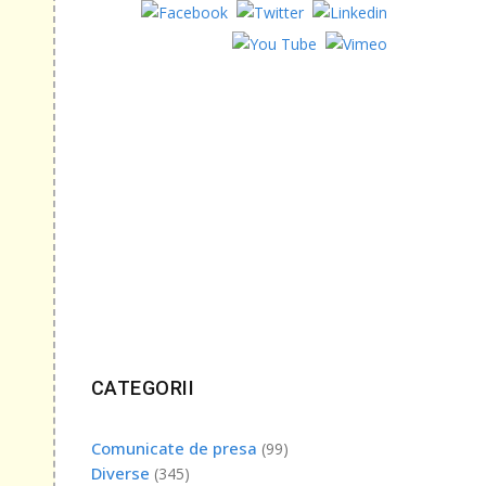
ft
le
ța de
i
CATEGORII
l în
Comunicate de presa
(99)
Diverse
(345)