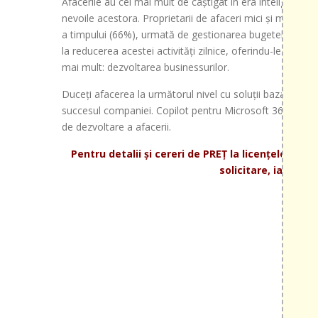
Afacerile au cel mai mult de câștigat în era inteligenței 
nevoile acestora. Proprietarii de afaceri mici și mijloci
a timpului (66%), urmată de gestionarea bugetelor (50%)
la reducerea acestei activități zilnice, oferindu-le antr
mai mult: dezvoltarea businessurilor.
Duceți afacerea la următorul nivel cu soluții bazate pe AI
succesul companiei. Copilot pentru Microsoft 365 poate f
de dezvoltare a afacerii.
Pentru detalii și cereri de PREȚ la licențele Mic
solicitare, iar noi