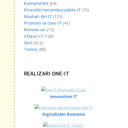
Evenimente
(64)
Finanțări nerambursabile IT
(73)
Noutati din IT
(115)
Promotii la One-IT
(41)
Review-uri
(13)
Sfaturi IT
(126)
Stiri
(412)
ai
Tehnic
(88)
a cele
s,
REALIZARI ONE-IT
Innovation IT
r
Digitalizăm Romania