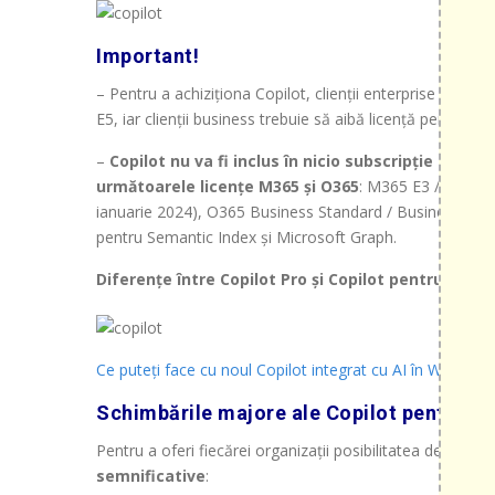
Important!
– Pentru a achiziționa Copilot, clienții enterprise trebu
E5, iar clienții business trebuie să aibă licență pentru
–
Copilot nu va fi inclus în nicio subscripție M365 
următoarele licențe M365 și O365
: M365 E3 / E5, M3
ianuarie 2024), O365 Business Standard / Business Prem
pentru Semantic Index și Microsoft Graph.
Diferențe între Copilot Pro și Copilot pentru Micro
Ce puteți face cu noul Copilot integrat cu AI în Windows
Schimbările majore ale Copilot pentru co
Pentru a oferi fiecărei organizații posibilitatea de a deve
semnificative
: