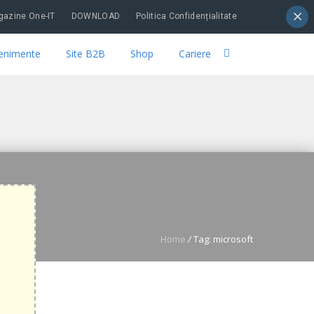
×
azine One-IT
DOWNLOAD
Politica Confidențialitate
enimente
Site B2B
Shop
Cariere
Home
/
Tag: microsoft