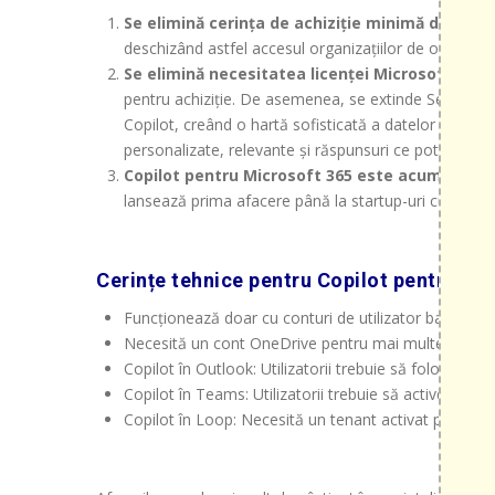
Se elimină cerința de achiziție minimă de 300 d
deschizând astfel accesul organizațiilor de orice dime
Se elimină necesitatea licenței Microsoft 365 
pentru achiziție. De asemenea, se extinde Semantic In
Copilot, creând o hartă sofisticată a datelor și conți
personalizate, relevante și răspunsuri ce pot fi puse 
Copilot pentru Microsoft 365 este acum dispon
lansează prima afacere până la startup-uri cu 300 de
Cerințe tehnice pentru Copilot pentru Mi
Funcționează doar cu conturi de utilizator bazate pe
Necesită un cont OneDrive pentru mai multe funcțion
Copilot în Outlook: Utilizatorii trebuie să foloseas
Copilot în Teams: Utilizatorii trebuie să activeze cli
Copilot în Loop: Necesită un tenant activat pentru 