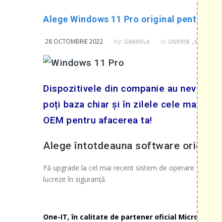
Alege Windows 11 Pro original pentru sec
,
28 OCTOMBRIE 2022
by:
in:
GABRIELA
DIVERSE
NOUTATI D
Dispozitivele din companie au nevoie d
poți baza chiar și în zilele cele mai in
OEM pentru afacerea ta!
Alege întotdeauna software original
Fă upgrade la cel mai recent sistem de operare – Window
lucreze în siguranță.
One-IT, în calitate de partener oficial Microsoft, î