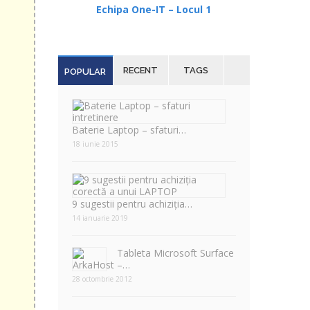
Echipa One-IT – Locul 1
ip la
ust
RECENT
TAGS
POPULAR
roteja
mul de
Baterie Laptop – sfaturi…
18 iunie 2015
9 sugestii pentru achiziția…
14 ianuarie 2019
Tableta Microsoft Surface
–…
28 octombrie 2012