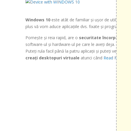
Windows 10
este atât de familiar și ușor de utilizat, în
plus vă vom aduce aplicațiile dvs. fixate și programele pref
Pornește și reia rapid, are o
securitate încorporată 
software-ul și hardware-ul pe care le aveți deja.
Puteți rula facil până la patru aplicații și puteți vedea de
creați desktopuri virtuale
atunci când
Read More »