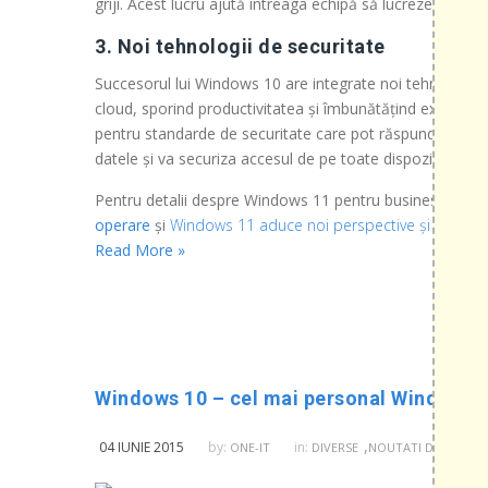
griji. Acest lucru ajută întreaga echipă să lucreze mai rap
3. Noi tehnologii de securitate
Succesorul lui Windows 10 are integrate noi tehnologii d
cloud, sporind productivitatea și îmbunătățind experienț
pentru standarde de securitate care pot răspunde provoc
datele și va securiza accesul de pe toate dispozitivele.
Pentru detalii despre Windows 11 pentru business, acces
operare
și
Windows 11 aduce noi perspective și experienț
Read More »
Windows 10 – cel mai personal Windows 
,
,
04 IUNIE 2015
by:
in:
ONE-IT
DIVERSE
NOUTATI DIN IT
STI