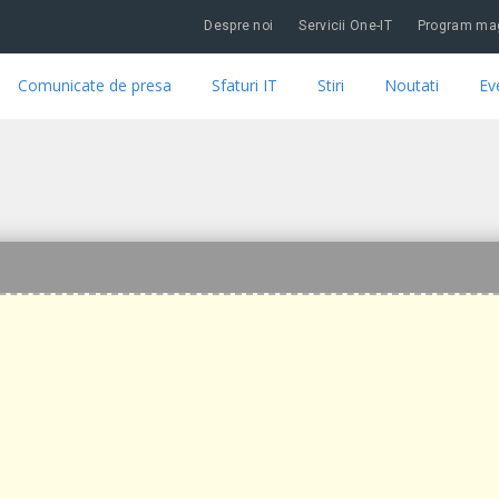
Despre noi
Servicii One-IT
Program mag
Comunicate de presa
Sfaturi IT
Stiri
Noutati
Ev
10 ARCHIVES - ONE-IT BLOG