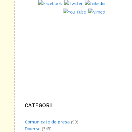
irmă
e de
 pe
tai
e
CATEGORII
ii și
s may
Comunicate de presa
(99)
Diverse
(345)
fie