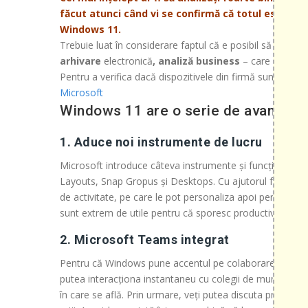
făcut atunci când vi se confirmă că totul este în 
Windows 11.
Trebuie luat în considerare faptul că e posibil să aveți
arhivare
electronică
, analiză business
– care să nu fi
Pentru a verifica dacă dispozitivele din firmă sunt compati
Microsoft
Windows 11 are o serie de avantaje 
1. Aduce noi instrumente de lucru
Microsoft introduce câteva instrumente și funcții dedic
Layouts, Snap Gropus și Desktops. Cu ajutorul funcției D
de activitate, pe care le pot personaliza apoi pentru a-și
sunt extrem de utile pentru că sporesc productivitatea și 
2. Microsoft Teams integrat
Pentru că Windows pune accentul pe colaborare, noul sis
putea interacționa instantaneu cu colegii de muncă sau pa
în care se află. Prin urmare, veți putea discuta prin apel