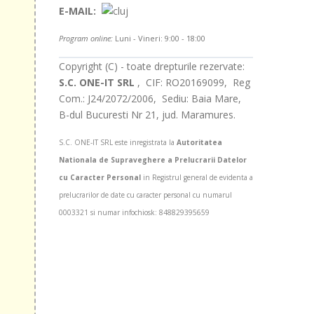
E-MAIL:
Program online:
Luni - Vineri: 9:00 - 18:00
Copyright (C) - toate drepturile rezervate:
S.C. ONE-IT SRL
, CIF: RO20169099, Reg
Com.: J24/2072/2006, Sediu: Baia Mare,
B-dul Bucuresti Nr 21, jud. Maramures.
S.C. ONE-IT SRL este inregistrata la
Autoritatea
Nationala de Supraveghere a Prelucrarii Datelor
cu Caracter Personal
in Registrul general de evidenta a
prelucrarilor de date cu caracter personal cu numarul
0003321 si numar infochiosk: 848829395659