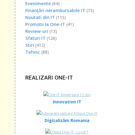
Evenimente
(64)
Finanțări nerambursabile IT
(73)
Noutati din IT
(115)
ize,
Promotii la One-IT
(41)
Review-uri
(13)
Sfaturi IT
(126)
Stiri
(412)
Tehnic
(88)
p
REALIZARI ONE-IT
 tip
funcții
Innovation IT
 vor
Digitalizăm Romania
cația
ii fără