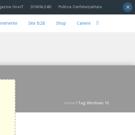
×
azine One-IT
DOWNLOAD
Politica Confidențialitate
enimente
Site B2B
Shop
Cariere
Home
/
Tag: Windows 10