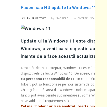
Facem sau NU update la Windows 11? În sp
,
25 IANUARIE 2022
by:
in:
GABRIELA
DIVERSE
NOUTATI DIN 
Update-ul la Windows 11 este disponibil
Windows, a venit ca și sugestie automată
înainte de a face această actualizare.
Deși atât de mult așteptat, Windows 11 este încă în peri
dispozitivele de lucru Windows 10. De aceea, înainte d
cu persoana responsabilă de IT
din cadrul firmei dum
folosiți pot să funcționeze pe noul sistem de operare în 
Chiar și în notificarea din Windows Updates apare: Unele
funcții pot avea cerințe suplimentare ( „Some Windows 
have additional requirements.”).
Cel mai înțelept ar fi să analizați foarte bine posi