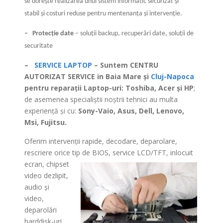
se doreşte realizarea unui sistem informatic securizat şi
stabil şi costuri reduse pentru mentenanţa şi intervenţie.
–
Protecţie date
– soluţii backup, recuperări date, soluţii de
securitate
–
SERVICE LAPTOP
– Suntem CENTRU
AUTORIZAT SERVICE in Baia Mare şi
Cluj-Napoca
pentru reparaţii Laptop-uri: Toshiba, Acer şi HP
;
de asemenea specialiştii noştrii tehnici au multa
experienţă şi cu:
Sony-Vaio, Asus, Dell, Lenovo,
Msi, Fujitsu.
Oferim intervenţii rapide, decodare, deparolare,
rescriere orice tip de BIOS, service LCD/TFT, inlocuit
ecran, chipset
video dezlipit,
audio şi
video,
deparolări
harddisk-uri,