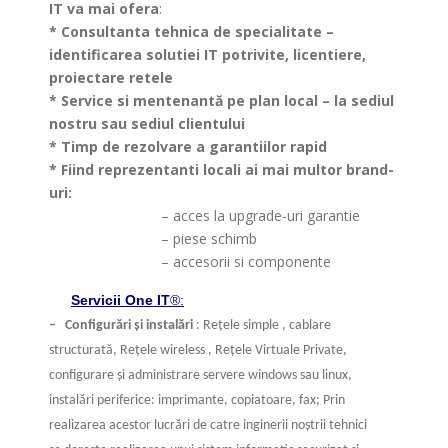
IT va mai ofera
:
* Consultanta tehnica de specialitate –
identificarea solutiei IT potrivite, licentiere,
proiectare retele
* Service si mentenantă pe plan local – la sediul
nostru sau sediul clientului
* Timp de rezolvare a garantiilor rapid
* Fiind reprezentanti locali ai mai multor brand-
uri:
>
– acces la upgrade-uri garantie
>
– piese schimb
>
– accesorii si componente
Servicii One IT
®:
– Configurări şi instalări
: Reţele simple , cablare
structurată, Reţele wireless , Reţele
Virtuale Private,
configurare şi administrare servere windows sau linux,
instalări periferice: imprimante, copiatoare, fax; Prin
realizarea acestor lucrări de catre inginerii noştrii tehnici