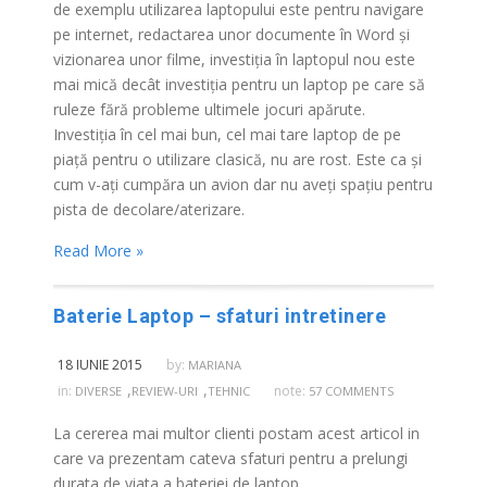
de exemplu utilizarea laptopului este pentru navigare
pe internet, redactarea unor documente în Word și
vizionarea unor filme, investiția în laptopul nou este
mai mică decât investiția pentru un laptop pe care să
ruleze fără probleme ultimele jocuri apărute.
Investiția în cel mai bun, cel mai tare laptop de pe
piață pentru o utilizare clasică, nu are rost. Este ca și
cum v-ați cumpăra un avion dar nu aveți spațiu pentru
pista de decolare/aterizare.
Read More »
Baterie Laptop – sfaturi intretinere
18 IUNIE 2015
by:
MARIANA
,
,
in:
note:
DIVERSE
REVIEW-URI
TEHNIC
57 COMMENTS
La cererea mai multor clienti postam acest articol in
care va prezentam cateva sfaturi pentru a prelungi
durata de viata a bateriei de laptop.