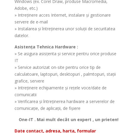
Windows (ex. Corel Draw, produse Macromedia,
Adobe, etc.)
» Intreţinere acces Internet, instalare şi gestionare
servere de e-mail
» Instalarea şi întreţinerea unor soluţii de securitatea
datelor.
Asistenţa Tehnica Hardware :
» Se asigura asisţenta şi service pentru orice produse
IT
» Service autorizat on-site pentru orice tip de
calculatoare, laptopuri, desktopuri , palmtopuri, staţii
grafice, servere
» Intreţinere echipamente şi reţele voce/date de
comunicatii
» Verificarea şi întreţinerea hardware a serverelor de
comunicaţie, de aplicaţii, de fişiere
One-IT . Mai mult decât un expert , un prieten!
Date contact, adresa, harta, formular