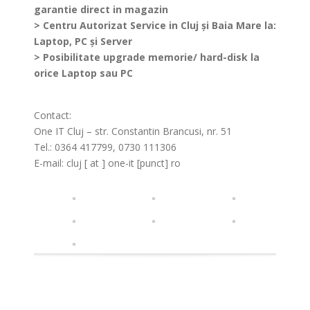
garantie direct in magazin
> Centru Autorizat Service in Cluj și Baia Mare la:
Laptop, PC și Server
> Posibilitate upgrade memorie/ hard-disk la
orice Laptop sau PC
Contact:
One IT Cluj – str. Constantin Brancusi, nr. 51
Tel.: 0364 417799, 0730 111306
E-mail: cluj [ at ] one-it [punct] ro