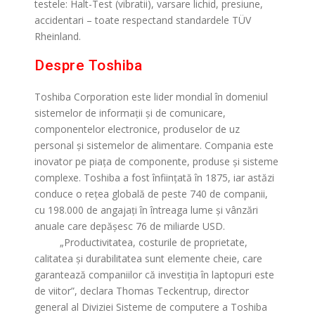
testele: Halt-Test (vibratii), varsare lichid, presiune,
accidentari – toate respectand standardele TÜV
Rheinland.
Despre Toshiba
Toshiba Corporation este lider mondial în domeniul
sistemelor de informaţii şi de comunicare,
componentelor electronice, produselor de uz
personal şi sistemelor de alimentare. Compania este
inovator pe piaţa de componente, produse şi sisteme
complexe. Toshiba a fost înfiinţată în 1875, iar astăzi
conduce o reţea globală de peste 740 de companii,
cu 198.000 de angajaţi în întreaga lume şi vânzări
anuale care depăşesc 76 de miliarde USD.
>
„Productivitatea, costurile de proprietate,
calitatea şi durabilitatea sunt elemente cheie, care
garantează companiilor că investiţia în laptopuri este
de viitor”, declara Thomas Teckentrup, director
general al Diviziei Sisteme de computere a Toshiba