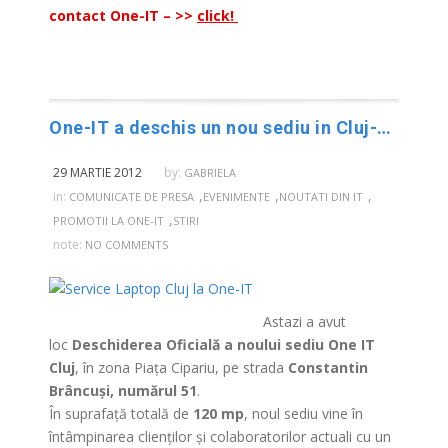
contact One-IT – >>
click!
Service Laptop Cluj
One-IT a deschis un nou sediu in Cluj-Napoca
29 MARTIE 2012
by:
GABRIELA
,
,
,
in:
COMUNICATE DE PRESA
EVENIMENTE
NOUTATI DIN IT
,
PROMOTII LA ONE-IT
STIRI
note:
NO COMMENTS
>
Astazi a avut
loc
Deschiderea Oficială a noului sediu One IT
Cluj
, în zona Piața Cipariu, pe strada
Constantin
Brâncuși, numărul 51
.
În suprafață totală de
120 mp
, noul sediu vine în
întâmpinarea clienților și colaboratorilor actuali cu un