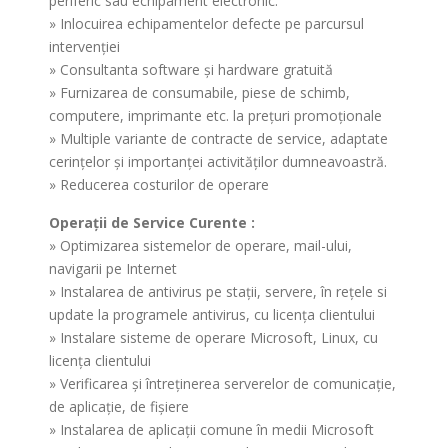
periferic sau echipament electronic.
» Inlocuirea echipamentelor defecte pe parcursul
intervenţiei
» Consultanta software şi hardware gratuită
» Furnizarea de consumabile, piese de schimb,
computere, imprimante etc. la preţuri promoţionale
» Multiple variante de contracte de service, adaptate
cerinţelor şi importanţei activităţilor dumneavoastră.
» Reducerea costurilor de operare
Operaţii de Service Curente :
» Optimizarea sistemelor de operare, mail-ului,
navigarii pe Internet
» Instalarea de antivirus pe staţii, servere, în reţele si
update la programele antivirus, cu licenţa clientului
» Instalare sisteme de operare Microsoft, Linux, cu
licenţa clientului
» Verificarea şi întreţinerea serverelor de comunicaţie,
de aplicaţie, de fişiere
» Instalarea de aplicaţii comune în medii Microsoft