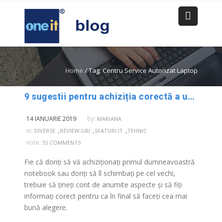
Home
/
Tag: Centru Service Autorizat Laptop
9 sugestii pentru achiziția corectă a unui LAPTOP
14 IANUARIE 2019
by:
MARIANA
,
,
,
in:
DIVERSE
REVIEW-URI
SFATURI IT
TEHNIC
note:
55 COMMENTS
Fie că doriți să vă achiziționați primul dumneavoastră
notebook sau doriți să îl schimbați pe cel vechi,
trebuie să țineți cont de anumite aspecte și să fiți
informați corect pentru ca în final să faceți cea mai
bună alegere.