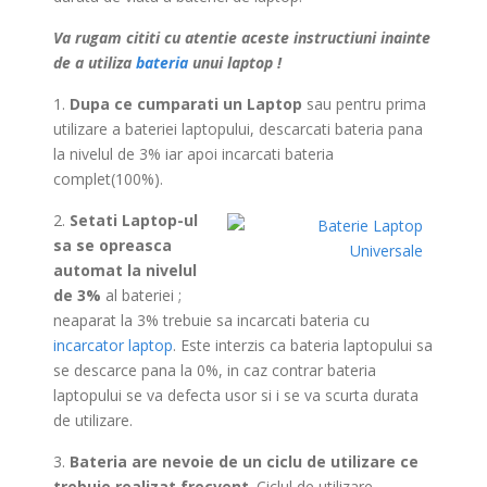
Va rugam cititi cu atentie aceste instructiuni inainte
de a utiliza
bateria
unui laptop !
1.
Dupa ce cumparati un Laptop
sau pentru prima
utilizare a bateriei laptopului, descarcati bateria pana
la nivelul de 3% iar apoi incarcati bateria
complet(100%).
2.
Setati Laptop-ul
sa se opreasca
automat la nivelul
de 3%
al bateriei ;
neaparat la 3% trebuie sa incarcati bateria cu
incarcator laptop
. Este interzis ca bateria laptopului sa
se descarce pana la 0%, in caz contrar bateria
laptopului se va defecta usor si i se va scurta durata
de utilizare.
3.
Bateria are nevoie de un ciclu de utilizare ce
trebuie realizat frecvent
. Ciclul de utilizare