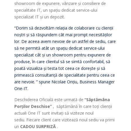
showroom de expunere, vânzare și consiliere de
specialitate IT, un spațiu dedicat service-ului
specializat IT și un depozit.
“Dorim să dezvoltăm relația de colaborare cu clienții
noștri și să răspundem cât mai prompt necesităților
lor. De aceea avem nevoie de un astfel de sediu, care
să ne permită atât un spațiu dedicat service-ului
specializat cât și un showroom pentru expunere de
produse, în care clientul să se simtă confortabil, să
poată vizualiza și testa tot ceea ce dorește și să
primească consultanță de specialitate pentru ceea ce
are nevoie. ” spune Nicolae
Onţiu,
Business Manager
One-IT.
Deschiderea Oficială este urmată de
“Săptămâna
Porților Deschise”
, săptămână în care toți clienții
actuali One IT sunt invitați să viziteze noul
sediu. Fiecare client care vizitează noul sediu va primi
un
CADOU SURPRIZĂ
.