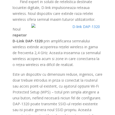
>
Fiind expert in solutii de retelistica destinate
locuintei digitale, D-link impulsioneaza reteaua
wireless. Noul dispozitiv care extinde raza retelei
wireless ofera semnal maxim tuturor utilizatorilor.
Noul
repetor
D-Link DAP-1320
prin amplificarea semnalului
wireless extinde acoperirea rețelei wireless in gama
de frecventa 2,4 GHz. Aceasta inseamna ca semnalul
wireless acopera acum si zone in care conectarea la
o rețea wireless era dificil de realizat.
Este un dispozitiv cu dimensiuni reduse, ingenios, care
doar trebuie introdus in priza si conectat la routerul
sau acces point-ul existent, cu ajutorul opțiunii Wi-Fi
Protected Setup (WPS) – totul prin simpla atingere a
unui buton, nefiind necesară niciun fel de configurare.
DAP-1320 poate transmite SSID-ul rețelei existente
sau isi poate genera noul SSID propriu. Aceasta