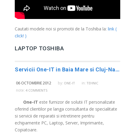
Cautati modele noi si promotii de la Toshiba la:
link (
click! )
LAPTOP TOSHIBA
Servicii One-IT in Baia Mare si Cluj-Napoca
06 OCTOMBRIE 2012
by:
in:
ONE-IT
TEHNIC
note:
4 COMMENTS
One-IT
este furnizor de solutii IT personalizate
oferind clientilor pe langa consultanta de specialitate
si servicii de reparatii si intretinere pentru
echipamente PC, Laptop, Server, Imprimante,
Copiatoare.
Service Laptop