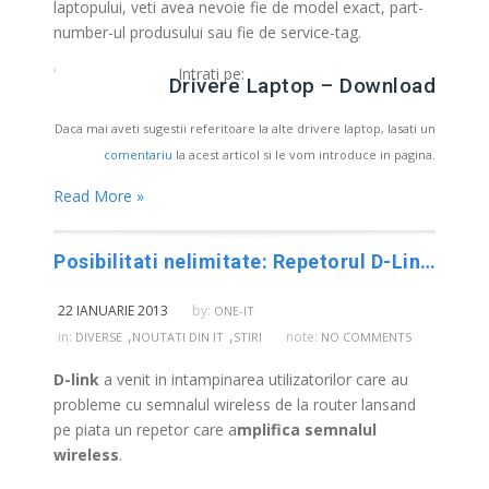
laptopului, veti avea nevoie fie de model exact, part-
number-ul produsului sau fie de service-tag.
‘
Intrati pe:
Drivere Laptop – Download
Daca mai aveti sugestii referitoare la alte drivere laptop, lasati un
comentariu
la acest articol si le vom introduce in pagina.
Read More »
Posibilitati nelimitate: Repetorul D-Link DAP-1320 extinde reteaua wireless
22 IANUARIE 2013
by:
ONE-IT
,
,
in:
note:
DIVERSE
NOUTATI DIN IT
STIRI
NO COMMENTS
D-link
a venit in intampinarea utilizatorilor care au
probleme cu semnalul wireless de la router lansand
pe piata un repetor care a
mplifica semnalul
wireless
.