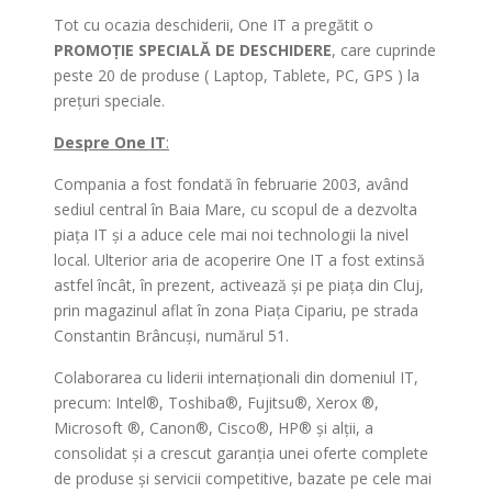
Tot cu ocazia deschiderii, One IT a pregătit o
PROMOȚIE SPECIALĂ DE DESCHIDERE
, care cuprinde
peste 20 de produse ( Laptop, Tablete, PC, GPS ) la
prețuri speciale.
Despre One IT
:
Compania a fost fondată în februarie 2003, având
sediul central în Baia Mare, cu scopul de a dezvolta
piaţa IT şi a aduce cele mai noi technologii la nivel
local. Ulterior aria de acoperire One IT a fost extinsă
astfel încât, în prezent, activează şi pe piaţa din Cluj,
prin magazinul aflat în zona Piața Cipariu, pe strada
Constantin Brâncuși, numărul 51.
Colaborarea cu liderii internaţionali din domeniul IT,
precum: Intel®, Toshiba®, Fujitsu®, Xerox ®,
Microsoft ®, Canon®, Cisco®, HP® şi alţii, a
consolidat şi a crescut garanţia unei oferte complete
de produse şi servicii competitive, bazate pe cele mai