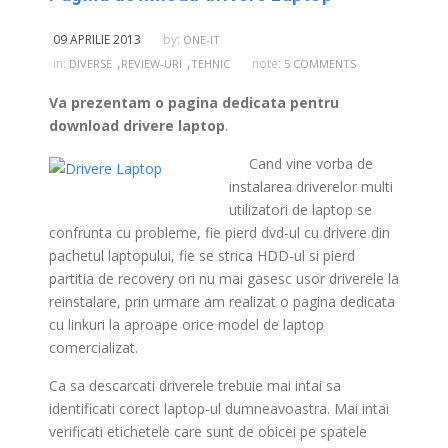
09 APRILIE 2013
by:
ONE-IT
,
,
in:
note:
DIVERSE
REVIEW-URI
TEHNIC
5 COMMENTS
Va prezentam o pagina dedicata pentru
download drivere laptop
.
Cand vine vorba de
instalarea driverelor multi
utilizatori de laptop se
confrunta cu probleme, fie pierd dvd-ul cu drivere din
pachetul laptopului, fie se strica HDD-ul si pierd
partitia de recovery ori nu mai gasesc usor driverele la
reinstalare, prin urmare am realizat o pagina dedicata
cu linkuri la aproape orice model de laptop
comercializat.
Ca sa descarcati driverele trebuie mai intai sa
identificati corect laptop-ul dumneavoastra. Mai intai
verificati etichetele care sunt de obicei pe spatele