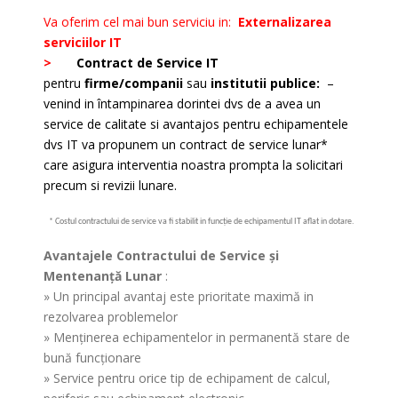
Va oferim cel mai bun serviciu in:
Externalizarea
serviciilor IT
>
Contract de Service IT
pentru
firme/companii
sau
institutii publice:
–
venind in întampinarea dorintei dvs de a avea un
service de calitate si avantajos pentru echipamentele
dvs IT va propunem un contract de service lunar*
care asigura interventia noastra prompta la solicitari
precum si revizii lunare.
* Costul contractului de service va fi stabilit in funcţie de echipamentul IT aflat in dotare.
Avantajele Contractului de Service şi
Mentenanţă Lunar
:
» Un principal avantaj este prioritate maximă in
rezolvarea problemelor
» Menţinerea echipamentelor in permanentă stare de
bună funcţionare
» Service pentru orice tip de echipament de calcul,