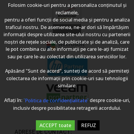
Folosim cookie-uri pentru a personaliza conținutul și
reclamele,
pentru a oferi funcții de social media și pentru a analiza
traficul nostru. De asemenea, ne-ar dori să împărtășim
informații despre utilizarea site-ului nostru cu partenerii
noștri de rețele sociale, de publicitate și de analiză, care
le pot combina cu alte informații pe care le-ați furnizat
sau pe care le-au colectat din utilizarea serviciilor lor.
Apăsând "Sunt de acord", sunteți de acord să permiteți
colectarea de informații prin cookie-uri sau tehnologii
similare.
Aflați în:
'
'
despre cookie-uri,
Politica de confidențialitate
inclusiv despre posibilitatea retragerii acordului.
ACCEPT toate
REFUZ
ADRESE DE CONTACT: