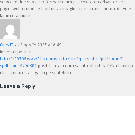
se pot obtine sub nicio forma.vroiam pt acelerarea afisari orcarei
pagini web,uneori se blocheaza imaginea pe ecran si numai da voie
la nici o actiune…
One-IT
-
11 aprilie 2015 at 6:49
incercati pe link:
http://h20566.www2.hp.com/portal/site/hpsc/public/psi/home/?
sp4ts.oid=4256301
posibil sa va ceara sa introduceti si P/N-ul laptop-
ului – pe acesta il gasiti pe spatele lui.
Leave a Reply