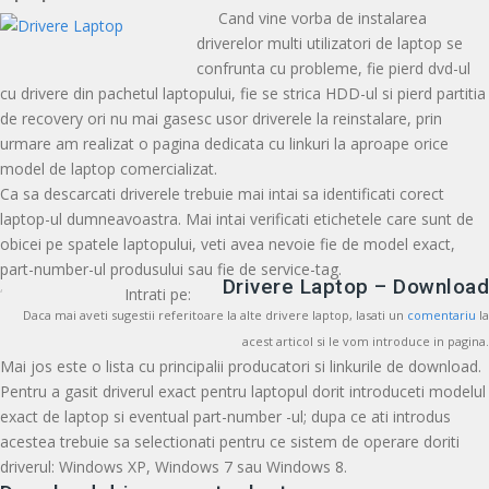
Cand vine vorba de instalarea
driverelor multi utilizatori de laptop se
confrunta cu probleme, fie pierd dvd-ul
cu drivere din pachetul laptopului, fie se strica HDD-ul si pierd partitia
de recovery ori nu mai gasesc usor driverele la reinstalare, prin
urmare am realizat o pagina dedicata cu linkuri la aproape orice
model de laptop comercializat.
Ca sa descarcati driverele trebuie mai intai sa identificati corect
laptop-ul dumneavoastra. Mai intai verificati etichetele care sunt de
obicei pe spatele laptopului, veti avea nevoie fie de model exact,
part-number-ul produsului sau fie de service-tag.
Drivere Laptop – Download
‘
Intrati pe:
Daca mai aveti sugestii referitoare la alte drivere laptop, lasati un
comentariu
la
acest articol si le vom introduce in pagina.
Mai jos este o lista cu principalii producatori si linkurile de download.
Pentru a gasit driverul exact pentru laptopul dorit introduceti modelul
exact de laptop si eventual part-number -ul; dupa ce ati introdus
acestea trebuie sa selectionati pentru ce sistem de operare doriti
driverul: Windows XP, Windows 7 sau Windows 8.