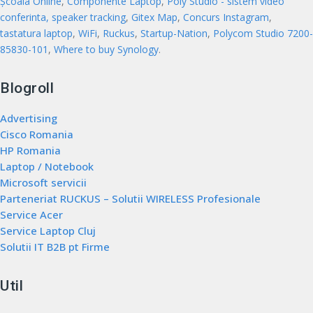
Școala Online
,
Componente Laptop
,
Poly Studio - sistem video
conferinta, speaker tracking
,
Gitex Map
,
Concurs Instagram
,
tastatura laptop
,
WiFi
,
Ruckus
,
Startup-Nation
,
Polycom Studio 7200-
85830-101
,
Where to buy Synology
.
Blogroll
Advertising
Cisco Romania
HP Romania
Laptop / Notebook
Microsoft servicii
Parteneriat RUCKUS – Solutii WIRELESS Profesionale
Service Acer
Service Laptop Cluj
Solutii IT B2B pt Firme
Util