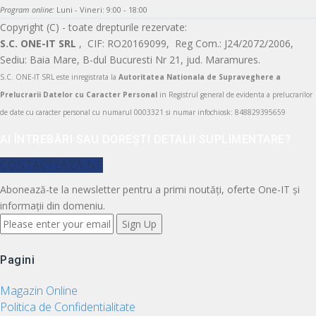
Program online:
Luni - Vineri: 9:00 - 18:00
Copyright (C) - toate drepturile rezervate:
S.C. ONE-IT SRL
, CIF: RO20169099, Reg Com.: J24/2072/2006,
Sediu: Baia Mare, B-dul Bucuresti Nr 21, jud. Maramures.
S.C. ONE-IT SRL este inregistrata la
Autoritatea Nationala de Supraveghere a
Prelucrarii Datelor cu Caracter Personal
in Registrul general de evidenta a prelucrarilor
de date cu caracter personal cu numarul 0003321 si numar infochiosk: 848829395659
AI ÎNTREBĂRI SAU DOREȘTI DETALII SUPLIMENTARE?
CONTACTEAZĂ-NE
Abonează-te la newsletter pentru a primi noutăți, oferte One-IT și
informații din domeniu.
Pagini
Magazin Online
Politica de Confidentialitate