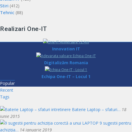
Stiri
(412)
Tehnic
(88)
Realizari One-IT
Innovation IT
Digitalizăm Romania
Echipa One-IT – Locul 1
Popular
Recent
Tags
Baterie Laptop – sfaturi…
18
iunie 2015
9 sugestii pentru
achiziția…
14 ianuarie 2019