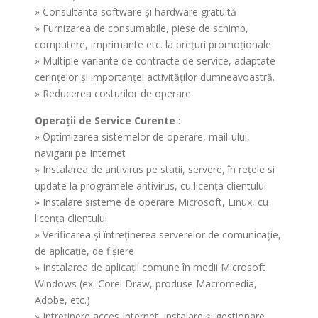
» Consultanta software şi hardware gratuită
» Furnizarea de consumabile, piese de schimb,
computere, imprimante etc. la preţuri promoţionale
» Multiple variante de contracte de service, adaptate
cerinţelor şi importanţei activităţilor dumneavoastră.
» Reducerea costurilor de operare
Operaţii de Service Curente :
» Optimizarea sistemelor de operare, mail-ului,
navigarii pe Internet
» Instalarea de antivirus pe staţii, servere, în reţele si
update la programele antivirus, cu licenţa clientului
» Instalare sisteme de operare Microsoft, Linux, cu
licenţa clientului
» Verificarea şi întreţinerea serverelor de comunicaţie,
de aplicaţie, de fişiere
» Instalarea de aplicaţii comune în medii Microsoft
Windows (ex. Corel Draw, produse Macromedia,
Adobe, etc.)
» Intreţinere acces Internet, instalare şi gestionare