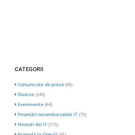
CATEGORII
Comunicate de presa
(99)
Diverse
(345)
Evenimente
(64)
Finanțări nerambursabile IT
(73)
Noutati din IT
(115)
Promotii la One-IT
(41)