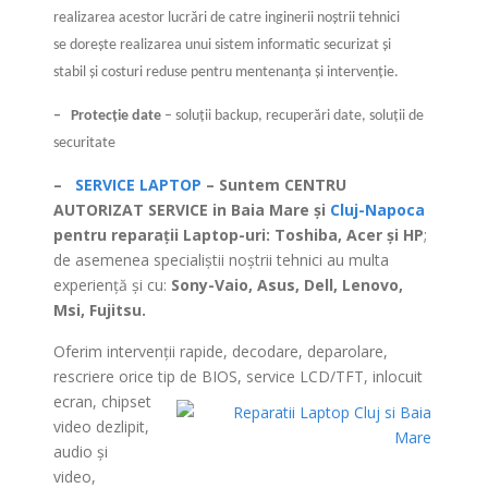
realizarea acestor lucrări de catre inginerii noştrii tehnici
se doreşte realizarea unui sistem informatic securizat şi
stabil şi costuri reduse pentru mentenanţa şi intervenţie.
–
Protecţie date
– soluţii backup, recuperări date, soluţii de
securitate
–
SERVICE LAPTOP
– Suntem CENTRU
AUTORIZAT SERVICE in Baia Mare şi
Cluj-Napoca
pentru reparaţii Laptop-uri: Toshiba, Acer şi HP
;
de asemenea specialiştii noştrii tehnici au multa
experienţă şi cu:
Sony-Vaio, Asus, Dell, Lenovo,
Msi, Fujitsu.
Oferim intervenţii rapide, decodare, deparolare,
rescriere orice tip de BIOS, service LCD/TFT, inlocuit
ecran, chipset
video dezlipit,
audio şi
video,