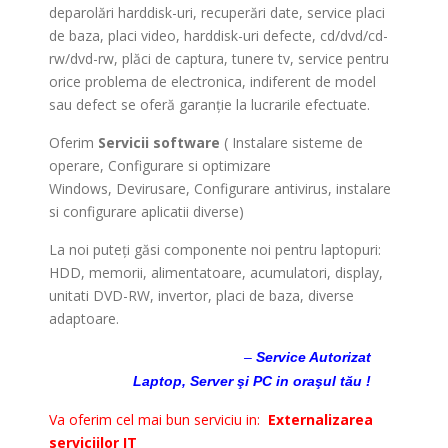
deparolări harddisk-uri, recuperări date, service placi
de baza, placi video, harddisk-uri defecte, cd/dvd/cd-
rw/dvd-rw, plăci de captura, tunere tv, service pentru
orice problema de electronica, indiferent de model
sau defect se oferă garanţie la lucrarile efectuate.
Oferim
Servicii software
( Instalare sisteme de
operare, Configurare si optimizare
Windows, Devirusare, Configurare antivirus, instalare
si configurare aplicatii diverse)
La noi puteţi găsi componente noi pentru laptopuri:
HDD, memorii, alimentatoare, acumulatori, display,
unitati DVD-RW, invertor, placi de baza, diverse
adaptoare.
Service Laptop Cluj
–
Service Autorizat
Laptop, Server şi PC in oraşul tău !
Va oferim cel mai bun serviciu in:
Externalizarea
serviciilor IT