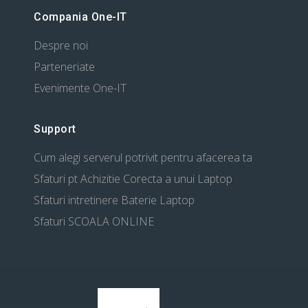
Compania One-IT
Despre noi
Parteneriate
Evenimente One-IT
Support
Cum alegi serverul potrivit pentru afacerea ta
Sfaturi pt Achizitie Corecta a unui Laptop
Sfaturi intretinere Baterie Laptop
Sfaturi SCOALA ONLINE