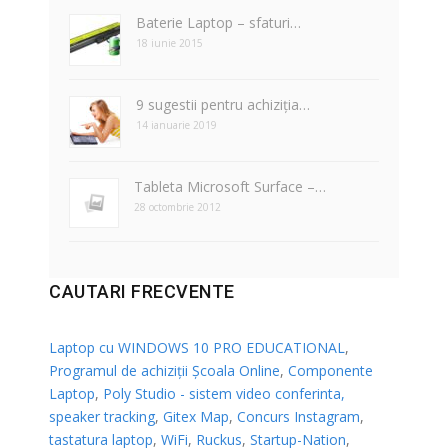
Baterie Laptop – sfaturi…
18 iunie 2015
9 sugestii pentru achiziția…
14 ianuarie 2019
Tableta Microsoft Surface –…
28 octombrie 2012
CAUTARI FRECVENTE
Laptop cu WINDOWS 10 PRO EDUCATIONAL
,
Programul de achiziții Școala Online
,
Componente
Laptop
,
Poly Studio - sistem video conferinta,
speaker tracking
,
Gitex Map
,
Concurs Instagram
,
tastatura laptop
,
WiFi
,
Ruckus
,
Startup-Nation
,