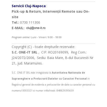
Servicii Cluj-Napoca
:
Pick-up & Return, Intervenții Remote sau On-
site
Tel.:
0730 111306
E-MAIL:
Program online:
Luni - Vineri: 9:00 - 18:00
Copyright (C) - toate drepturile rezervate:
S.C. ONE-IT SRL
, CIF: RO20169099, Reg Com.:
J24/2072/2006, Sediu: Baia Mare, B-dul Bucuresti Nr
21, jud. Maramures.
S.C. ONE-IT SRL este inregistrata la
Autoritatea Nationala de
Supraveghere a Prelucrarii Datelor cu Caracter Personal
in
Registrul general de evidenta a prelucrarilor de date cu caracter personal cu
numarul 0003321 si numar infochiosk: 848829395659