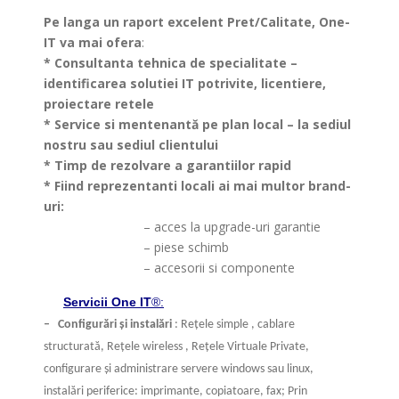
Pe langa un raport excelent Pret/Calitate, One-
IT va mai ofera
:
* Consultanta tehnica de specialitate –
identificarea solutiei IT potrivite, licentiere,
proiectare retele
* Service si mentenantă pe plan local – la sediul
nostru sau sediul clientului
* Timp de rezolvare a garantiilor rapid
* Fiind reprezentanti locali ai mai multor brand-
uri:
>
– acces la upgrade-uri garantie
>
– piese schimb
>
– accesorii si componente
Servicii One IT
®:
– Configurări şi instalări
: Reţele simple , cablare
structurată, Reţele wireless , Reţele
Virtuale Private,
configurare şi administrare servere windows sau linux,
instalări periferice: imprimante, copiatoare, fax; Prin