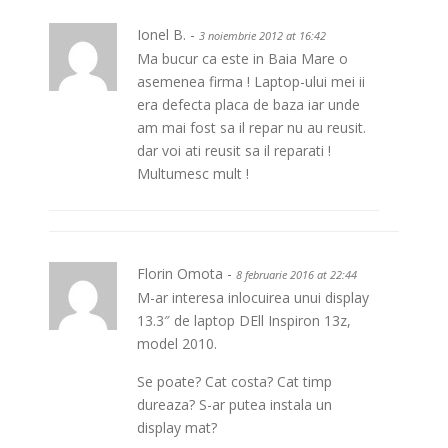
Ionel B. -
3 noiembrie 2012 at 16:42
Ma bucur ca este in Baia Mare o
asemenea firma ! Laptop-ului mei ii
era defecta placa de baza iar unde
am mai fost sa il repar nu au reusit.
dar voi ati reusit sa il reparati !
Multumesc mult !
Florin Omota -
8 februarie 2016 at 22:44
M-ar interesa inlocuirea unui display
13.3″ de laptop DEll Inspiron 13z,
model 2010.
Se poate? Cat costa? Cat timp
dureaza? S-ar putea instala un
display mat?