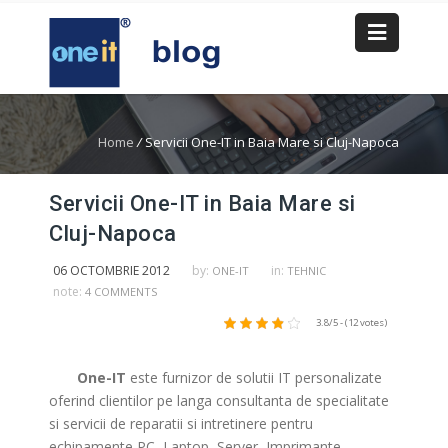
Home
/
Servicii One-IT in Baia Mare si Cluj-Napoca
Servicii One-IT in Baia Mare si
Cluj-Napoca
06 OCTOMBRIE 2012
by:
in:
ONE-IT
TEHNIC
note:
4 COMMENTS
3.8/5 - (12 votes)
One-IT
este furnizor de solutii IT personalizate
oferind clientilor pe langa consultanta de specialitate
si servicii de reparatii si intretinere pentru
echipamente PC, Laptop, Server, Imprimante,