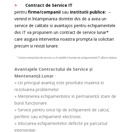
>
Contract de Service IT
pentru
firme/companii
sau
institutii publice:
–
venind in întampinarea dorintei dvs de a avea un
service de calitate si avantajos pentru echipamentele
dvs IT va propunem un contract de service lunar*
care asigura interventia noastra prompta la solicitari
precum si revizii lunare.
* Costul contractului de service va fi stabilit in funcţie de echipamentul IT aflat in dotare.
Avantajele Contractului de Service şi
Mentenanţă Lunar
:
» Un principal avantaj este prioritate maximă in
rezolvarea problemelor
» Menţinerea echipamentelor in permanentă stare de
bună funcţionare
» Service pentru orice tip de echipament de calcul,
periferic sau echipament electronic.
» Inlocuirea echipamentelor defecte pe parcursul
intervenţiei