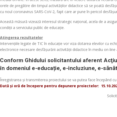
orele de pregătire din timpul activităților didactice să se poată desfășur
cu noul coronavirus SARS-CoV-2, fapt care ar pune în pericol desfășura
Această măsură vizează interesul strategic național, acela de a asigur
condiții a serviciului public de educație.
Atingerea rezultatelor
Intervenţiile legate de TIC în educație vor viza dotarea elevilor cu e
electronice necesare desfășurării activității didactice în mediu on-line 
Conform Ghidului solicitantului aferent Acţiun
în domeniul e-educație, e-incluziune, e-sănăt
Înregistrarea și transmiterea proiectului se va putea face începând cu 
Dată şi oră de începere pentru depunere proiectelor: 15.10.202
Solic