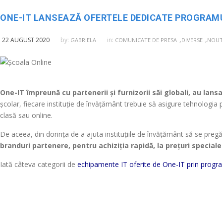
ONE-IT LANSEAZĂ OFERTELE DEDICATE PROGRAMU
,
,
22 AUGUST 2020
by:
in:
GABRIELA
COMUNICATE DE PRESA
DIVERSE
NOUTA
One-IT împreună cu partenerii și furnizorii săi globali, au lan
școlar, fiecare instituție de învățământ trebuie să asigure tehnologia p
clasă sau online.
De aceea, din dorința de a ajuta instituțiile de învățământ să se pregă
branduri partenere, pentru achiziția rapidă, la prețuri specia
Iată câteva categorii de
echipamente IT oferite de One-IT prin program