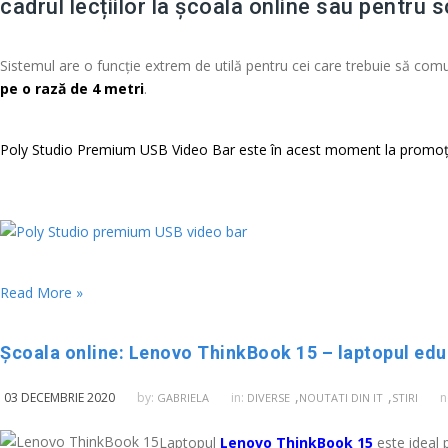
cadrul lecțiilor la școala online sau pentru s
Sistemul are o funcție extrem de utilă pentru cei care trebuie să comu
pe o rază de 4 metri
.
Poly Studio Premium USB Video Bar este în acest moment la promoție
Read More »
Școala online: Lenovo ThinkBook 15 – laptopul edu
,
,
03 DECEMBRIE 2020
by:
in:
n
GABRIELA
DIVERSE
NOUTATI DIN IT
STIRI
Laptopul
Lenovo ThinkBook 15
este ideal 