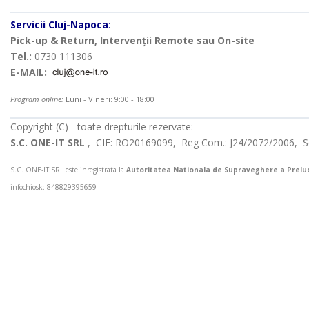
Servicii Cluj-Napoca
:
Pick-up & Return, Intervenții Remote sau On-site
Tel.:
0730 111306
E-MAIL:
Program online:
Luni - Vineri: 9:00 - 18:00
Copyright (C) - toate drepturile rezervate:
S.C. ONE-IT SRL
, CIF: RO20169099, Reg Com.: J24/2072/2006, Sed
S.C. ONE-IT SRL este inregistrata la
Autoritatea Nationala de Supraveghere a Preluc
infochiosk: 848829395659