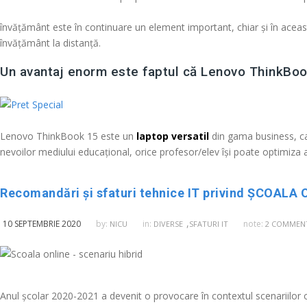
învățământ este în continuare un element important, chiar și în aceas
învățământ la distanță.
Un avantaj enorm este faptul că
Lenovo ThinkBoo
Lenovo ThinkBook 15 este un
laptop versatil
din gama business, c
nevoilor mediului educațional, orice profesor/elev își poate optimiza act
Recomandări și sfaturi tehnice IT privind ȘCOALA O
,
10 SEPTEMBRIE 2020
by:
in:
note:
NICU
DIVERSE
SFATURI IT
2 COMMEN
Anul școlar 2020-2021 a devenit o provocare în contextul scenariilor o