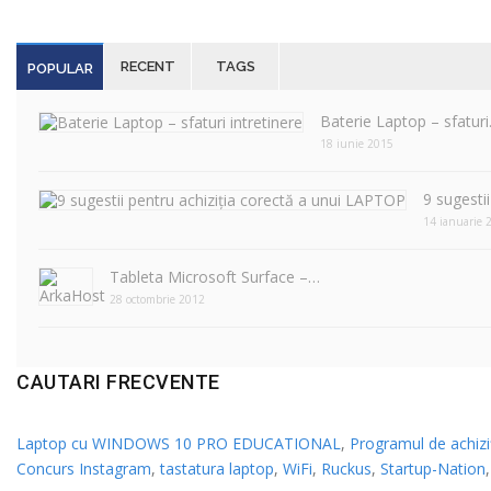
RECENT
TAGS
POPULAR
Baterie Laptop – sfatur
18 iunie 2015
9 sugesti
14 ianuarie 
Tableta Microsoft Surface –…
28 octombrie 2012
CAUTARI FRECVENTE
Laptop cu WINDOWS 10 PRO EDUCATIONAL
,
Programul de achiziț
Concurs Instagram
,
tastatura laptop
,
WiFi
,
Ruckus
,
Startup-Nation