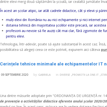
dintre elevi merg două săptămâni la școală, iar cealaltă jumătate înv
În acest an școlar atipic, iar atât cadrele didactice, cât și elevii și pări
mulți elevi din România nu au nici echipamente și nici internet pent
dotarea tehnică din majoritatea școlilor este precară, iar acestea 
profesorii au nevoie să fie auziți cât mai clar, fără zgomote de 
pentru elevi.
Tehnologia, într-adevăr, poate să ajute substanțial în acest caz. Însă, 
posibilitatea să alegeți ceea ce este potrivit, expunem aici câteva
pun
Cerințele tehnice minimale ale echipamentelor IT 
,
,
09 SEPTEMBRIE 2020
by:
in:
GABRIELA
DIVERSE
PROMOTII LA ONE-IT
STIRI
Una dintre măsurile adoptate prin ”ORDONANȚA DE URGENȚĂ nr. 144
de prevenție a activităților didactice aferente anului școlar 2020/2
mediul on-line. În acest sens, măsura are în vedere dotarea fiecărui e