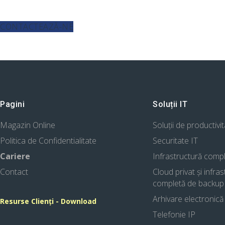
AI ÎNTREBĂRI SAU DOREȘTI DETALII SUPLIMENTARE?
CONTACTEAZĂ-NE
Pagini
Soluții IT
Magazin Online
Soluții de productivi
Politica de Confidentialitate
Securitate IT
Cariere
Infrastructură comp
Contact
Cloud privat și infra
completă de backup
Arhivare electronică
Resurse Clienți - Download
Telefonie IP