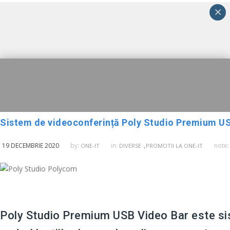
×
Sistem de videoconferință Poly Studio Premium USB
,
19 DECEMBRIE 2020
by:
in:
note
ONE-IT
DIVERSE
PROMOTII LA ONE-IT
Poly Studio Premium USB Video Bar este sis