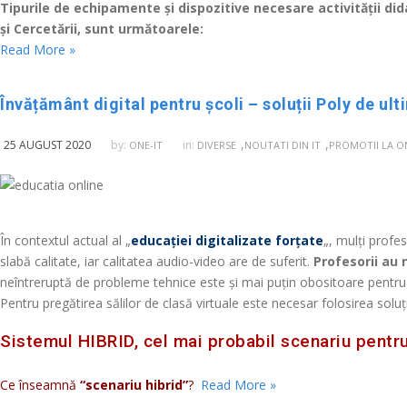
Tipurile de echipamente și dispozitive necesare activității di
și Cercetării, sunt următoarele:
Read More »
Învățământ digital pentru școli – soluții Poly de ult
,
,
25 AUGUST 2020
by:
in:
ONE-IT
DIVERSE
NOUTATI DIN IT
PROMOTII LA O
În contextul actual al „
educației digitalizate forțate
„, mulți profe
slabă calitate, iar calitatea audio-video are de suferit.
Profesorii au 
neîntreruptă de probleme tehnice este și mai puțin obositoare pentru 
Pentru pregătirea sălilor de clasă virtuale este necesar folosirea soluț
Sistemul HIBRID, cel mai probabil scenariu pentr
Ce înseamnă
“scenariu hibrid”
?
Read More »