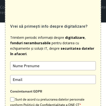
Copyright © 2025
ONE-IT - Mai mult decât un expert, un priet
reserved.
Vrei să primești info despre digitalizare?
Trimitem periodic informații despre
digitalizare
,
fonduri nerambursabile
pentru dotarea cu
echipamente și soluții IT, despre
securitatea datelor
în afaceri
.
Consimtamant GDPR
Sunt de acord cu prelucrarea datelor personale
conform Politicii de Confidentialitate a ONE-IT
*