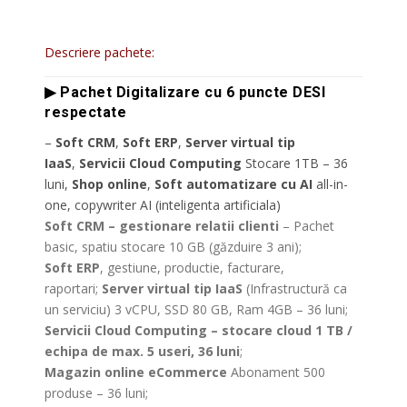
Descriere pachete:
▶ Pachet Digitalizare cu 6 puncte DESI
respectate
–
Soft CRM
,
Soft ERP
,
Server virtual tip
IaaS
,
Servicii Cloud Computing
Stocare 1TB – 36
luni,
Shop online
,
Soft automatizare cu AI
all-in-
one, copywriter AI (inteligenta artificiala)
Soft CRM – gestionare relatii clienti
– Pachet
basic, spatiu stocare 10 GB (găzduire 3 ani);
Soft ERP
, gestiune, productie, facturare,
raportari;
Server virtual tip IaaS
(Infrastructură ca
un serviciu) 3 vCPU, SSD 80 GB, Ram 4GB – 36 luni;
Servicii Cloud Computing – stocare cloud 1 TB /
echipa de max. 5 useri, 36 luni
;
Magazin online eCommerce
Abonament 500
produse – 36 luni;