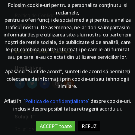
Folosim cookie-uri pentru a personaliza conținutul și
Magazin Online
reclamele,
Politica de Confidentialitate
pentru a oferi funcții de social media și pentru a analiza
Cariere
traficul nostru. De asemenea, ne-ar dori să împărtășim
Contact
informații despre utilizarea site-ului nostru cu partenerii
noștri de rețele sociale, de publicitate și de analiză, care
le pot combina cu alte informații pe care le-ați furnizat
Resurse Clienți - Download
sau pe care le-au colectat din utilizarea serviciilor lor.
Urmăriți-ne:
Apăsând "Sunt de acord", sunteți de acord să permiteți
colectarea de informații prin cookie-uri sau tehnologii
similare.
Aflați în:
'
'
despre cookie-uri,
Politica de confidențialitate
inclusiv despre posibilitatea retragerii acordului.
Soluții IT
ACCEPT toate
REFUZ
Soluții de productivitate