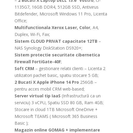
–
2 Bucati X Laptop DELL 15.6” Vostro
, i5-
1135G7, 16GB DDR4, 512GB SSD, Antivirus
Bitdefender, Microsoft Windows 11 Pro, Licenta
Office;
Multifunctionala Xerox Laser, Color
, A4,
Duplex, Wi-Fi, Fax;
Sistem CLOUD PRIVAT capacitate 12TB
–
NAS Synology DiskStation DS920+;
Sistem protectie securitate cibernetica
Firewall FortiGate-40F
;
Soft CRM
– gestionare relatii clienti – Licenta 2
utilizatori pachet basic, spatiu stocare 5 GB;
2 Bucati X Apple iPhone 14 Pro
256GB –
pentru acces mobil CRM web-based;
Server virtual tip IaaS
(Infrastructură ca un
serviciu) 3 vCPU, Spatiu SSD 80 GB, Ram 4GB;
Stocare in cloud 1TB Microsoft OneDrive +
Microsoft TEAMS ( Microsoft 365 Business
Basic );
Magazin online GOMAG + implementare