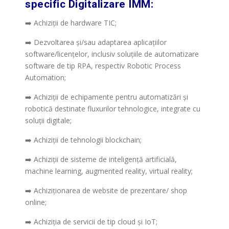
specific Digitalizare IMM:
➡️ Achiziții de hardware TIC;
➡️ Dezvoltarea și/sau adaptarea aplicațiilor
software/licențelor, inclusiv soluțiile de automatizare
software de tip RPA, respectiv Robotic Process
Automation;
➡️ Achiziții de echipamente pentru automatizări și
robotică destinate fluxurilor tehnologice, integrate cu
soluții digitale;
➡️ Achiziții de tehnologii blockchain;
➡️ Achiziții de sisteme de inteligență artificială,
machine learning, augmented reality, virtual reality;
➡️ Achiziționarea de website de prezentare/ shop
online;
➡️ Achiziția de servicii de tip cloud și IoT;