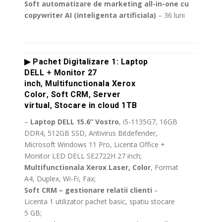
Soft automatizare de marketing all-in-one cu
copywriter AI (inteligenta artificiala)
– 36 luni
.
▶ Pachet Digitalizare 1:
Laptop
DELL
+
Monitor 27
inch
,
Multifunctionala Xerox
Color
,
Soft CRM
,
Server
virtual
,
Stocare in cloud 1TB
–
Laptop
DELL 15.6” Vostro
, i5-1135G7, 16GB
DDR4, 512GB SSD, Antivirus Bitdefender,
Microsoft Windows 11 Pro, Licenta Office +
Monitor LED DELL SE2722H 27 inch;
Multifunctionala Xerox Laser, Color
, Format
A4, Duplex, Wi-Fi, Fax;
Soft CRM – gestionare relatii clienti
–
Licenta 1 utilizator pachet basic, spatiu stocare
5 GB;