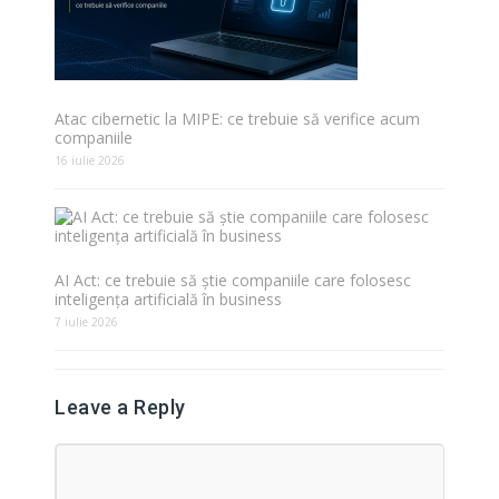
Atac cibernetic la MIPE: ce trebuie să verifice acum
companiile
16 iulie 2026
AI Act: ce trebuie să știe companiile care folosesc
inteligența artificială în business
7 iulie 2026
Leave a Reply