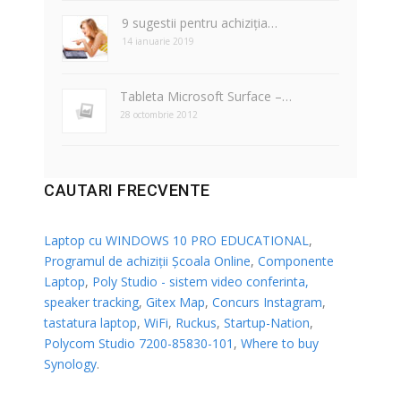
9 sugestii pentru achiziția…
14 ianuarie 2019
Tableta Microsoft Surface –…
28 octombrie 2012
CAUTARI FRECVENTE
Laptop cu WINDOWS 10 PRO EDUCATIONAL
,
Programul de achiziții Școala Online
,
Componente
Laptop
,
Poly Studio - sistem video conferinta,
speaker tracking
,
Gitex Map
,
Concurs Instagram
,
tastatura laptop
,
WiFi
,
Ruckus
,
Startup-Nation
,
Polycom Studio 7200-85830-101
,
Where to buy
Synology
.