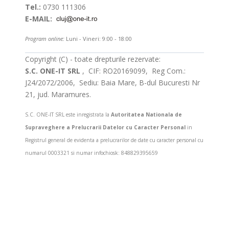
Tel.:
0730 111306
E-MAIL:
Program online:
Luni - Vineri: 9:00 - 18:00
Copyright (C) - toate drepturile rezervate:
S.C. ONE-IT SRL
, CIF: RO20169099, Reg Com.:
J24/2072/2006, Sediu: Baia Mare, B-dul Bucuresti Nr
21, jud. Maramures.
S.C. ONE-IT SRL este inregistrata la
Autoritatea Nationala de
Supraveghere a Prelucrarii Datelor cu Caracter Personal
in
Registrul general de evidenta a prelucrarilor de date cu caracter personal cu
numarul 0003321 si numar infochiosk: 848829395659