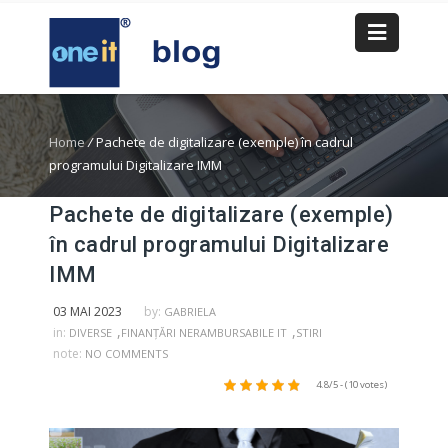
Home
/
Pachete de digitalizare (exemple) în cadrul
programului Digitalizare IMM
Pachete de digitalizare (exemple)
în cadrul programului Digitalizare
IMM
03 MAI 2023
by:
GABRIELA
,
,
in:
DIVERSE
FINANȚĂRI NERAMBURSABILE IT
STIRI
note:
NO COMMENTS
4.8/5 - (10 votes)