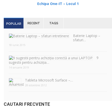
Echipa One-IT – Locul 1
RECENT
TAGS
POPULAR
Baterie Laptop –
sfaturi…
18 iunie 2015
9
sugestii pentru achiziția…
14 ianuarie 2019
Tableta Microsoft Surface –…
28 octombrie 2012
CAUTARI FRECVENTE