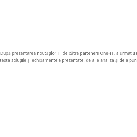
După prezentarea noutăților IT de către partenerii One-IT, a urmat
s
testa soluțiile și echipamentele prezentate, de a le analiza și de a pune 