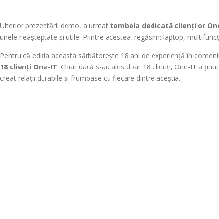
Ulterior prezentării demo, a urmat
tombola dedicată clienților On
unele neașteptate și utile. Printre acestea, regăsim: laptop, multifuncț
Pentru că ediția aceasta sărbătorește 18 ani de experiență în domen
18 clienți One-IT
. Chiar dacă s-au ales doar 18 clienți, One-IT a ținu
creat relații durabile și frumoase cu fiecare dintre aceștia.