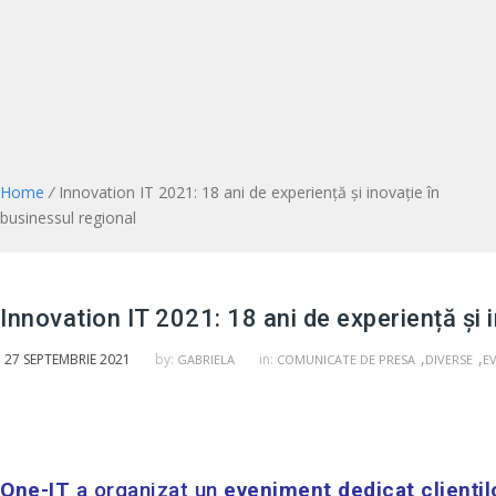
Home
/
Innovation IT 2021: 18 ani de experiență şi inovație în
businessul regional
Innovation IT 2021: 18 ani de experiență şi 
,
,
27 SEPTEMBRIE 2021
by:
in:
GABRIELA
COMUNICATE DE PRESA
DIVERSE
E
One-IT
a organizat un
eveniment dedicat cliențil