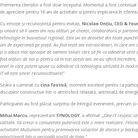
Premierea clienților a fost doar începutul. Momentul a fost continuat
de apreciere pentru 18 ani de activitate și pentru implicarea în oferire
Cu emoție și recunoștință pentru invitați,
Nicolae Onțiu, CEO & Fou
și onoare să îi avem din nou alături pe clienții, colaboratorii și partene
tehnologie în businessul regional. Este un an deosebit din toate punct
ani de experiență pe piață. Au fost niște ani extraordinari, în care am 
și a aduce mai aproape de oameni soluții care să fie cu adevărat utile ș
fost alături de noi și pentru că în toți acești ani, ne-au oferit încreder
nivel în care putem spune cu adevărat că tehnologia, utilizată în mod int
IT vă este sincer recunoscătoare!”
Seara a culminat cu
cina festivă
, moment excelent pentru ca participa
discuțiilor constructive într-o atmosferă relaxată, antrenată de energie
Participanții au fost plăcut surprinși de întregul eveniment, precum și 
Mihai Marcu
, reprezentant
SYNOLOGY
, a afirmat:
„One-IT reușesc să
calitate. Să creezi o comunitate puternică este o mare realizare. Felicit
activitate!
Mulțumim pentru promovarea soluțiilor de stocare și backup Syn
amortizează într-o perioadă scurtă de timp.”