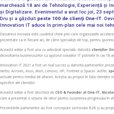
marchează 18 ani de Tehnologie, Experiență și Ino
și Digitalizare. Evenimentul a avut loc joi, 23 se
Dru și a găzduit
peste 100 de clienți One-IT
. Dev
Innovation IT aduce în prim-plan cele mai noi te
Deoarece inovația este cuvântul cheie prin care organizațiile accelerea
prezentate ca în fiecare an, de către specialiști de top, pentru sporirea e
Această ediție a fost una cu adevărat specială, datorită
clienților O
dezvoltarea businessurilor cu ajutorul soluțiilor IT potrivite în cei 18 a
Innovation IT 2021 a fost un real succes și datorită partenerilor pre
Vertiv, Acronis, Asus, Aten, Lenovo, HP, Fortinet și Spacer. Astfel,
sp
actuale pentru mediul de afaceri. Aceștia au propus în fața clienților 
specifice ale clienților.
Această ediție a fost deschisă de
CEO & Founder al One-IT, Nicola
care a prezentat o viziune de viitor pentru susținerea progresului în aface
Prezentările partenerilor au fost concepute sectorului B2B și au pro