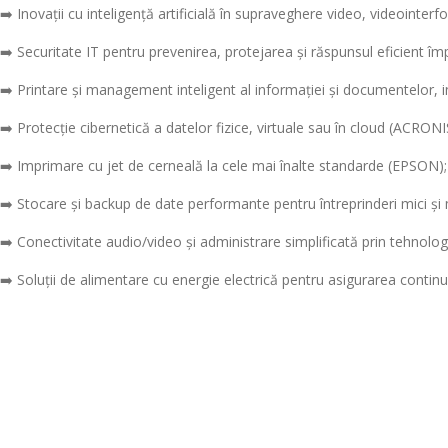
➡️ Inovații cu inteligență artificială în supraveghere video, videointer
➡️ Securitate IT pentru prevenirea, protejarea și răspunsul eficient 
➡️ Printare și management inteligent al informației și documentelor, i
➡️ Protecție cibernetică a datelor fizice, virtuale sau în cloud (ACRONI
➡️ Imprimare cu jet de cerneală la cele mai înalte standarde (EPSON);
➡️ Stocare și backup de date performante pentru întreprinderi mici și
➡️ Conectivitate audio/video și administrare simplificată prin tehnolog
➡️ Soluții de alimentare cu energie electrică pentru asigurarea continuită