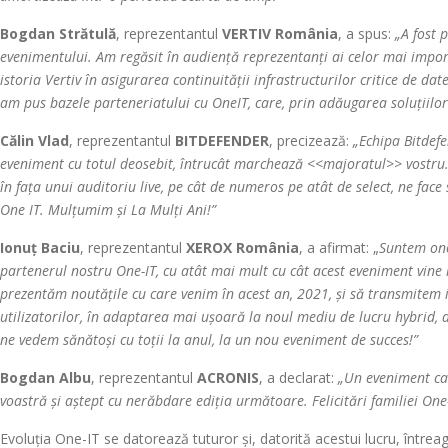
Bogdan Strătulă
, reprezentantul
VERTIV România
, a spus:
„A fost 
evenimentului. Am regăsit în audiență reprezentanți ai celor mai impor
istoria Vertiv în asigurarea continuității infrastructurilor critice de 
am pus bazele parteneriatului cu OneIT, care, prin adăugarea soluțiilor 
Călin Vlad
, reprezentantul
BITDEFENDER
, precizează:
„Echipa Bitdefe
eveniment cu totul deosebit, întrucât marchează <<majoratul>> vostru. 
în fața unui auditoriu live, pe cât de numeros pe atât de select, ne face
One IT. Mulțumim și La Mulți Ani!”
Ionuț Baciu
, reprezentantul
XEROX România
, a afirmat: „
Suntem onor
partenerul nostru One-IT, cu atât mai mult cu cât acest eveniment vine 
prezentăm noutățile cu care venim în acest an, 2021, și să transmitem in
utilizatorilor, în adaptarea mai ușoară la noul mediu de lucru hybrid, d
ne vedem sănătoși cu toții la anul, la un nou eveniment de succes!”
Bogdan Albu
, reprezentantul
ACRONIS
, a declarat:
„Un eveniment car
voastră și aștept cu nerăbdare ediția următoare. Felicitări familiei One-I
Evoluția One-IT se datorează tuturor și, datorită acestui lucru, între