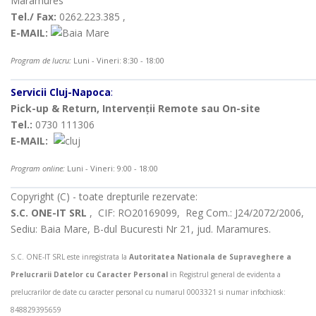
Maramures
Tel./ Fax:
0262.223.385 ,
E-MAIL:
Program de lucru:
Luni - Vineri: 8:30 - 18:00
Servicii Cluj-Napoca
:
Pick-up & Return, Intervenții Remote sau On-site
Tel.:
0730 111306
E-MAIL:
Program online:
Luni - Vineri: 9:00 - 18:00
Copyright (C) - toate drepturile rezervate:
S.C. ONE-IT SRL
, CIF: RO20169099, Reg Com.: J24/2072/2006,
Sediu: Baia Mare, B-dul Bucuresti Nr 21, jud. Maramures.
S.C. ONE-IT SRL este inregistrata la
Autoritatea Nationala de Supraveghere a
Prelucrarii Datelor cu Caracter Personal
in Registrul general de evidenta a
prelucrarilor de date cu caracter personal cu numarul 0003321 si numar infochiosk:
848829395659