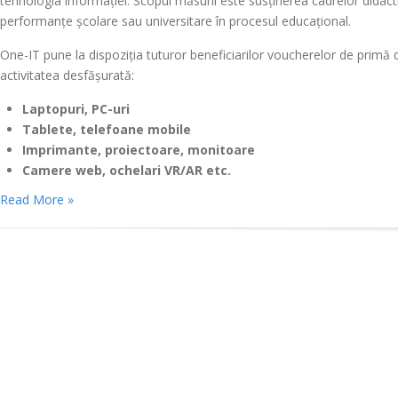
tehnologia informației. Scopul măsurii este susținerea cadrelor didac
performanțe școlare sau universitare în procesul educațional.
One-IT pune la dispoziția tuturor beneficiarilor voucherelor de primă 
activitatea desfășurată:
Laptopuri, PC-uri
Tablete, telefoane mobile
Imprimante, proiectoare, monitoare
Camere web, ochelari VR/AR etc.
Read More »