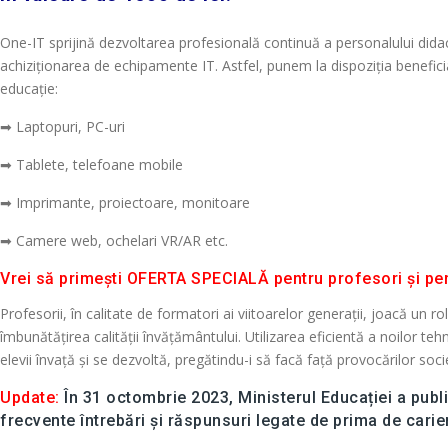
One-IT sprijină dezvoltarea profesională continuă a personalului dida
achiziționarea de echipamente IT. Astfel, punem la dispoziția beneficia
educație:
➡ Laptopuri, PC-uri
➡ Tablete, telefoane mobile
➡ Imprimante, proiectoare, monitoare
➡ Camere web, ochelari VR/AR etc.
Vrei să primești OFERTA SPECIALĂ pentru profesori și pe
Profesorii, în calitate de formatori ai viitoarelor generații, joacă un 
îmbunătățirea calității învățământului. Utilizarea eficientă a noilor te
elevii învață și se dezvoltă, pregătindu-i să facă față provocărilor soc
Update:
În 31 octombrie 2023, Ministerul Educației a publ
frecvente întrebări și răspunsuri legate de prima de carie