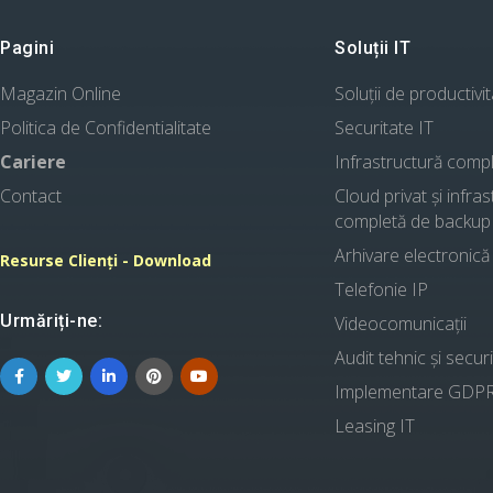
Pagini
Soluții IT
Magazin Online
Soluții de productivi
Politica de Confidentialitate
Securitate IT
Cariere
Infrastructură comp
Contact
Cloud privat și infra
completă de backup
Arhivare electronică
Resurse Clienți - Download
Telefonie IP
Urmăriți-ne:
Videocomunicații
Audit tehnic și secur
Implementare GDP
Leasing IT