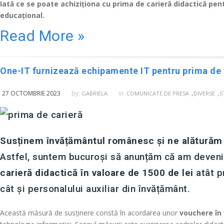
Iată ce se poate achiziționa cu prima de carieră didactică pen
educațional.
Read More »
One-IT furnizează echipamente IT pentru prima de 
,
,
27 OCTOMBRIE 2023
by:
in:
GABRIELA
COMUNICATE DE PRESA
DIVERSE
S
Susținem învățământul românesc și ne alăturăm
Astfel, suntem bucuroși să anunțăm că am devenit 
carieră didactică în valoare de 1500 de lei
atât p
cât și personalului auxiliar din învățământ.
Această măsură de susținere constă în acordarea unor
vouchere în 