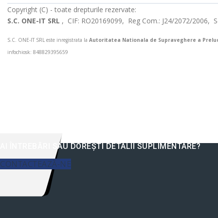
Copyright (C) - toate drepturile rezervate:
S.C. ONE-IT SRL
, CIF: RO20169099, Reg Com.: J24/2072/2006, Sed
S.C. ONE-IT SRL este inregistrata la
Autoritatea Nationala de Supraveghere a Preluc
infochiosk: 848829395659
AI ÎNTREBĂRI SAU DOREȘTI DETALII SUPLIMENTARE?
CONTACTEAZĂ-NE