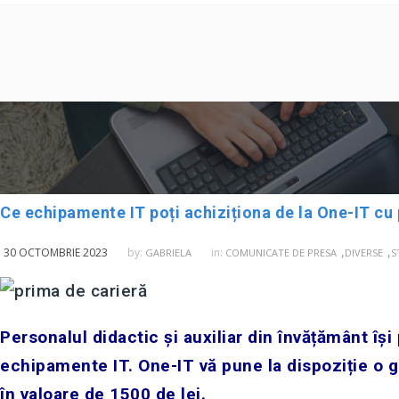
Ce echipamente IT poți achiziționa de la One-IT cu
,
,
30 OCTOMBRIE 2023
by:
in:
GABRIELA
COMUNICATE DE PRESA
DIVERSE
S
Personalul didactic și auxiliar din învățământ își
echipamente IT. One-IT vă pune la dispoziție o 
în valoare de 1500 de lei.