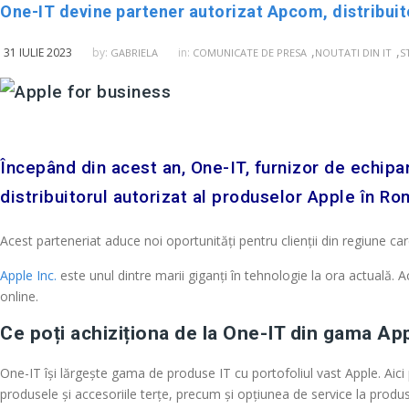
One-IT devine partener autorizat Apcom, distribuit
,
,
31 IULIE 2023
by:
in:
GABRIELA
COMUNICATE DE PRESA
NOUTATI DIN IT
S
Începând din acest an, One-IT, furnizor de echipa
distribuitorul autorizat al produselor Apple în R
Acest parteneriat aduce noi oportunități pentru clienții din regiune c
Apple Inc.
este unul dintre marii giganți în tehnologie la ora actuală.
online.
Ce poți achiziționa de la One-IT din gama Ap
One-IT își lărgește gama de produse IT cu portofoliul vast Apple. Aici
produsele și accesoriile terțe, precum și opțiunea de service la produs