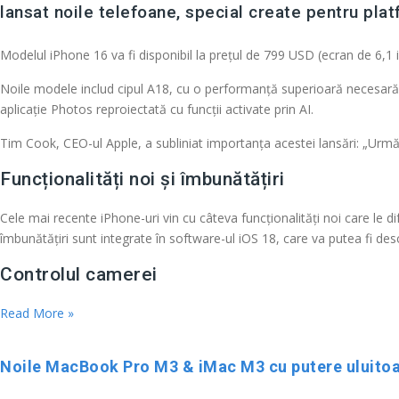
lansat noile telefoane, special create pentru pla
Modelul iPhone 16 va fi disponibil la prețul de 799 USD (ecran de 6,1 
Noile modele includ cipul A18, cu o performanță superioară necesară 
aplicație Photos reproiectată cu funcții activate prin AI.
Tim Cook, CEO-ul Apple, a subliniat importanța acestei lansări: „Urmă
Funcționalități noi și îmbunătățiri
Cele mai recente iPhone-uri vin cu câteva funcționalități noi care l
îmbunătățiri sunt integrate în software-ul iOS 18, care va putea fi de
Controlul camerei
Read More »
Noile MacBook Pro M3 & iMac M3 cu putere uluitoa