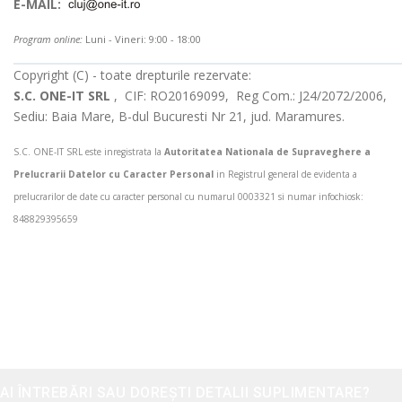
E-MAIL:
Program online:
Luni - Vineri: 9:00 - 18:00
Copyright (C) - toate drepturile rezervate:
S.C. ONE-IT SRL
, CIF: RO20169099, Reg Com.: J24/2072/2006,
Sediu: Baia Mare, B-dul Bucuresti Nr 21, jud. Maramures.
S.C. ONE-IT SRL este inregistrata la
Autoritatea Nationala de Supraveghere a
Prelucrarii Datelor cu Caracter Personal
in Registrul general de evidenta a
prelucrarilor de date cu caracter personal cu numarul 0003321 si numar infochiosk:
848829395659
AI ÎNTREBĂRI SAU DOREȘTI DETALII SUPLIMENTARE?