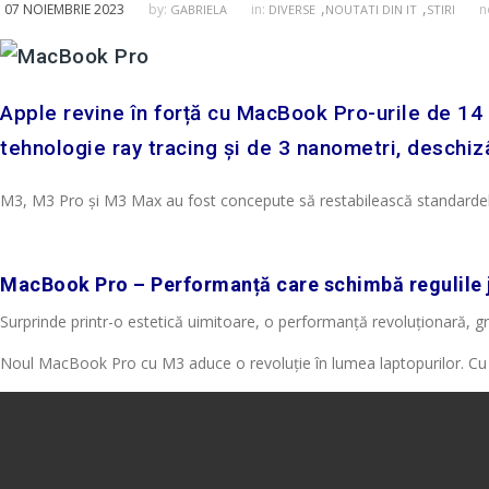
,
,
07 NOIEMBRIE 2023
by:
in:
n
GABRIELA
DIVERSE
NOUTATI DIN IT
STIRI
Apple revine în forță cu MacBook Pro-urile de 14 ș
tehnologie ray tracing și de 3 nanometri, deschiz
M3, M3 Pro și M3 Max au fost concepute să restabilească standardele
MacBook Pro – Performanță care schimbă regulile 
Surprinde printr-o estetică uimitoare, o performanță revoluționară, g
Noul MacBook Pro cu M3 aduce o revoluție în lumea laptopurilor. Cu un d