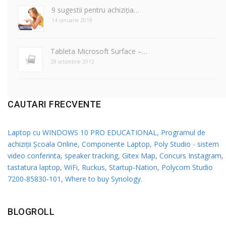
9 sugestii pentru achiziția…
14 ianuarie 2019
Tableta Microsoft Surface –…
28 octombrie 2012
CAUTARI FRECVENTE
Laptop cu WINDOWS 10 PRO EDUCATIONAL
,
Programul de
achiziții Școala Online
,
Componente Laptop
,
Poly Studio - sistem
video conferinta, speaker tracking
,
Gitex Map
,
Concurs Instagram
,
tastatura laptop
,
WiFi
,
Ruckus
,
Startup-Nation
,
Polycom Studio
7200-85830-101
,
Where to buy Synology
.
BLOGROLL