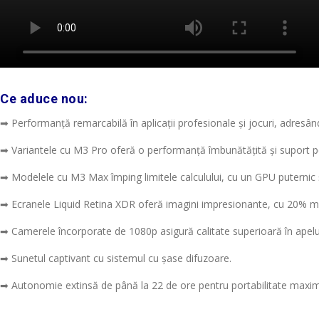
Ce aduce nou:
➡ Performanță remarcabilă în aplicații profesionale și jocuri, adresându-
➡ Variantele cu M3 Pro oferă o performanță îmbunătățită și suport pen
➡ Modelele cu M3 Max împing limitele calculului, cu un GPU puternic 
➡ Ecranele Liquid Retina XDR oferă imagini impresionante, cu 20% m
➡ Camerele încorporate de 1080p asigură calitate superioară în apelu
➡ Sunetul captivant cu sistemul cu șase difuzoare.
➡ Autonomie extinsă de până la 22 de ore pentru portabilitate maxi