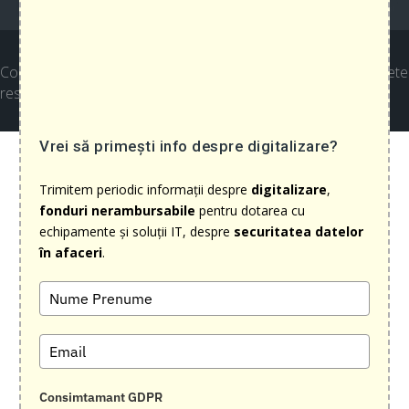
Copyright © 2025
ONE-IT - Mai mult decât un expert, un priet
reserved.
Vrei să primești info despre digitalizare?
Trimitem periodic informații despre
digitalizare
,
fonduri nerambursabile
pentru dotarea cu
echipamente și soluții IT, despre
securitatea datelor
în afaceri
.
Consimtamant GDPR