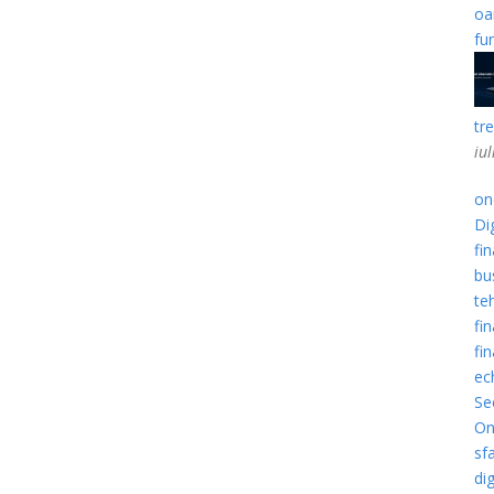
oa
fu
tr
iu
one
Dig
fin
bu
te
fi
fi
ec
Sec
On
sfa
di