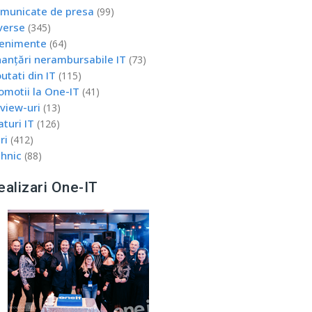
municate de presa
(99)
verse
(345)
enimente
(64)
nanțări nerambursabile IT
(73)
utati din IT
(115)
omotii la One-IT
(41)
view-uri
(13)
aturi IT
(126)
ri
(412)
hnic
(88)
ealizari One-IT