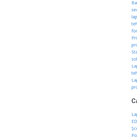
Ba
se
la
te
fon
Pr
pr
St
sol
La
teh
La
pr
C
La
ED
Șc
Po