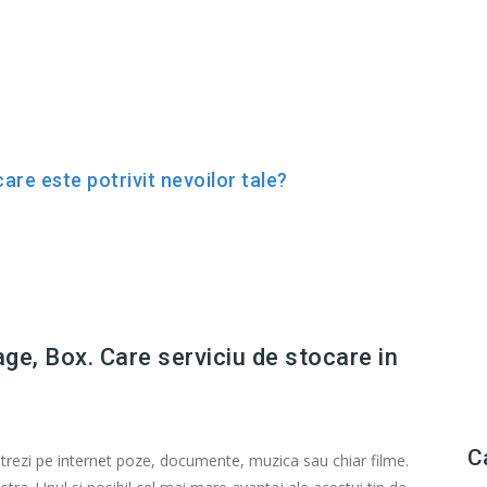
ARCHIVES - ONE-IT BLOG
are este potrivit nevoilor tale?
ge, Box. Care serviciu de stocare in
C
pastrezi pe internet poze, documente, muzica sau chiar filme.