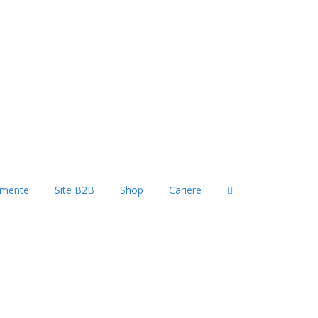
imente
Site B2B
Shop
Cariere