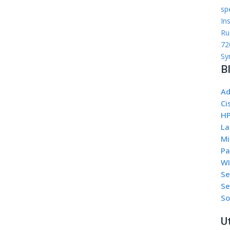
sp
In
Ru
72
Sy
B
Ad
Ci
HP
La
Mi
Pa
WI
Se
Se
So
Ut