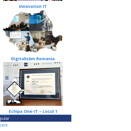
Innovation IT
Digitalizăm Romania
Echipa One-IT – Locul 1
pular
cent