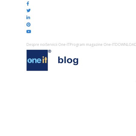
Despre noi
Servicii One-IT
Program magazine One-IT
DOWNLOA