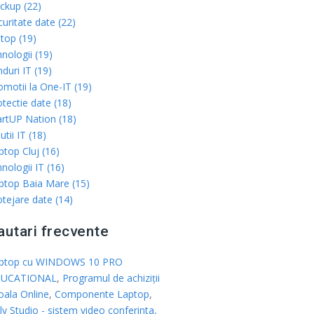
ckup (22)
curitate date (22)
ptop (19)
hnologii (19)
duri IT (19)
omotii la One-IT (19)
otectie date (18)
artUP Nation (18)
utii IT (18)
ptop Cluj (16)
nologii IT (16)
ptop Baia Mare (15)
otejare date (14)
autari frecvente
ptop cu WINDOWS 10 PRO
UCATIONAL
,
Programul de achiziții
oala Online
,
Componente Laptop
,
ly Studio - sistem video conferinta,