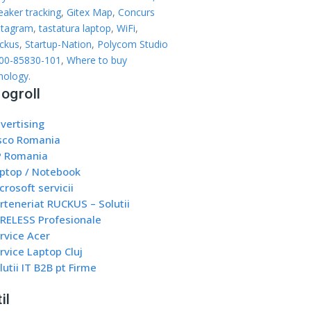
eaker tracking
,
Gitex Map
,
Concurs
stagram
,
tastatura laptop
,
WiFi
,
ckus
,
Startup-Nation
,
Polycom Studio
00-85830-101
,
Where to buy
nology
.
logroll
vertising
sco Romania
 Romania
ptop / Notebook
crosoft servicii
rteneriat RUCKUS – Solutii
RELESS Profesionale
rvice Acer
rvice Laptop Cluj
lutii IT B2B pt Firme
il