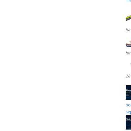
Ta
iu
ia
28
pe
se