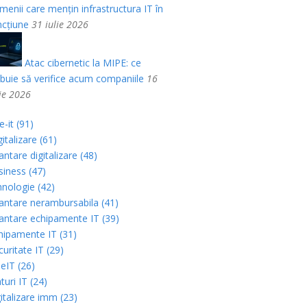
menii care mențin infrastructura IT în
ncțiune
31 iulie 2026
Atac cibernetic la MIPE: ce
ebuie să verifice acum companiile
16
lie 2026
-it (91)
italizare (61)
antare digitalizare (48)
siness (47)
hnologie (42)
nantare nerambursabila (41)
nantare echipamente IT (39)
hipamente IT (31)
uritate IT (29)
eIT (26)
turi IT (24)
gitalizare imm (23)