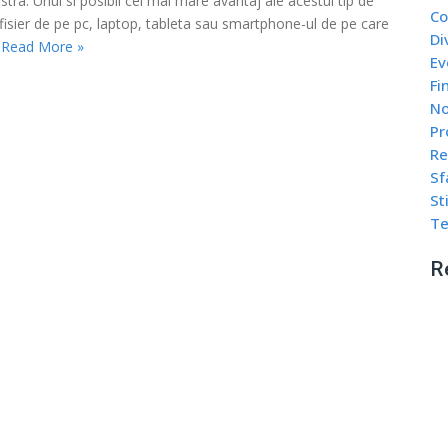
stra. Unul si posibil cel mai mare avantaj ale acestui tip de
Co
 fisier de pe pc, laptop, tableta sau smartphone-ul de pe care
Di
.
Read More »
Ev
Fi
No
Pr
Re
Sf
Sti
Te
R