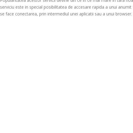
Popularitatea acestor servicii devine din ce in ce mai mare in tara noa
serviciu este in special posibilitatea de accesare rapida a unui anumit
se face conectarea, prin intermediul unei aplicatii sau a unui browser