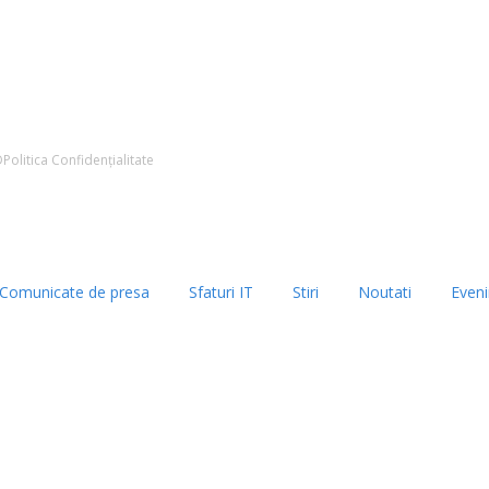
D
Politica Confidențialitate
Comunicate de presa
Sfaturi IT
Stiri
Noutati
Even