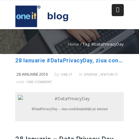
Home
/
Tag: #DataPrivacyDay
28 Ianuarie #DataPrivacyDay, ziua confidențialității pe internet – Sfaturi de la experţi
,
28 IANUARIE 2016
by:
in:
ONE-IT
DIVERSE
SFATURI IT
note:
ONE COMMENT
#DataPrivacyDay – ziua confidențialității pe internet