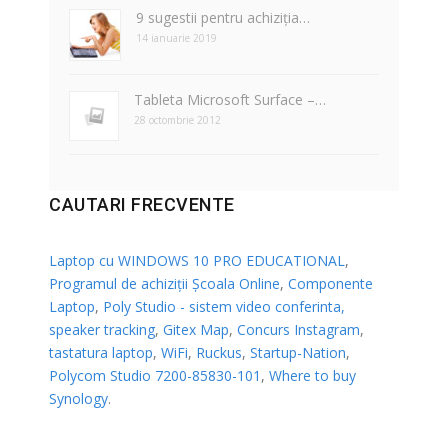
9 sugestii pentru achiziția…
14 ianuarie 2019
Tableta Microsoft Surface –…
28 octombrie 2012
CAUTARI FRECVENTE
Laptop cu WINDOWS 10 PRO EDUCATIONAL
,
Programul de achiziții Școala Online
,
Componente
Laptop
,
Poly Studio - sistem video conferinta,
speaker tracking
,
Gitex Map
,
Concurs Instagram
,
tastatura laptop
,
WiFi
,
Ruckus
,
Startup-Nation
,
Polycom Studio 7200-85830-101
,
Where to buy
Synology
.