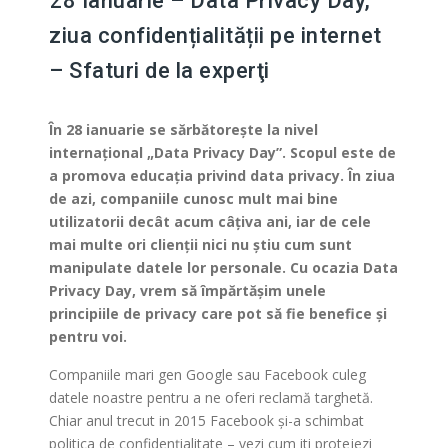
28 Ianuarie – Data Privacy Day,
ziua confidențialității pe internet
– Sfaturi de la experţi
În 28 ianuarie se sărbătorește la nivel
internațional „Data Privacy Day”. Scopul este de
a promova educația privind data privacy. În ziua
de azi, companiile cunosc mult mai bine
utilizatorii decât acum câţiva ani, iar de cele
mai multe ori clienţii nici nu ştiu cum sunt
manipulate datele lor personale. Cu ocazia Data
Privacy Day, vrem să împărtăşim unele
principiile de privacy care pot să fie benefice și
pentru voi.
Companiile mari gen Google sau Facebook culeg
datele noastre pentru a ne oferi reclamă targhetă.
Chiar anul trecut in 2015 Facebook și-a schimbat
politica de confidențialitate – vezi cum iti protejezi