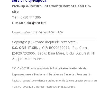
Servicii Cluj-Napoca
:
Pick-up & Return, Intervenții Remote sau On-
site
Tel.:
0730 111306
E-MAIL:
Program online:
Luni - Vineri: 9:00 - 18:00
Copyright (C) - toate drepturile rezervate:
S.C. ONE-IT SRL
, CIF: RO20169099, Reg Com.:
J24/2072/2006, Sediu: Baia Mare, B-dul Bucuresti Nr
21, jud. Maramures.
S.C. ONE-IT SRL este inregistrata la
Autoritatea Nationala de
Supraveghere a Prelucrarii Datelor cu Caracter Personal
in
Registrul general de evidenta a prelucrarilor de date cu caracter personal cu
numarul 0003321 si numar infochiosk: 848829395659