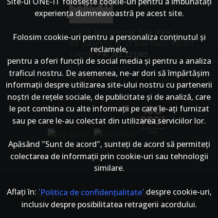
Site-ul ONE-IT foloseşte cookie-uri pentru a îmbunătăți
experiența dumneavoastră pe acest site.
One-IT Sediul central: Baia Mare:
Folosim cookie-uri pentru a personaliza conținutul și
Bd. București, nr. 21 Baia Mare, 430251
reclamele,
Telefon:
+40 262 223385
pentru a oferi funcții de social media și pentru a analiza
traficul nostru. De asemenea, ne-ar dori să împărtășim
View Directions
informații despre utilizarea site-ului nostru cu partenerii
noștri de rețele sociale, de publicitate și de analiză, care
le pot combina cu alte informații pe care le-ați furnizat
sau pe care le-au colectat din utilizarea serviciilor lor.
Apăsând "Sunt de acord", sunteți de acord să permiteți
colectarea de informații prin cookie-uri sau tehnologii
similare.
Aflați în:
'
'
despre cookie-uri,
Politica de confidențialitate
Copyright © 2025
ONE-IT - Mai mult decât un
inclusiv despre posibilitatea retragerii acordului.
expert, un prieten
- All rights reserved.