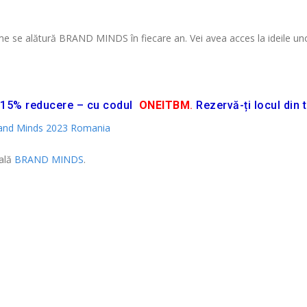
a lume se alătură BRAND MINDS în fiecare an. Vei avea acces la ideile un
cu 15% reducere – cu codul
ONEITBM
.
Rezervă-ți locul din 
ială
BRAND MINDS
.