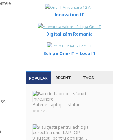
entele
Innovation IT
Digitalizăm Romania
Echipa One-IT – Locul 1
RECENT
TAGS
POPULAR
ess
Baterie Laptop – sfaturi…
18 iunie 2015
h-
9 sugestii pentru achiziția…