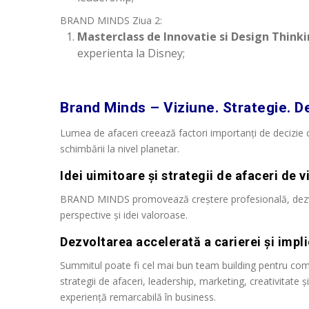
BRAND
MINDS
Ziua 2:
Masterclass de Innovatie si Design Think
experienta la Disney;
Brand Minds – Viziune. Strategie. D
Lumea de afaceri creează factori importanți de decizie c
schimbării la nivel planetar.
Idei uimitoare și strategii de afaceri de v
BRAND MINDS promovează creștere profesională, dezvolta
perspective și idei valoroase.
Dezvoltarea accelerată a carierei și impl
Summitul poate fi cel mai bun team building pentru comp
strategii de afaceri, leadership, marketing, creativitat
experiență remarcabilă în business.