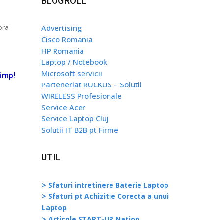
BLOGROLL
ora
Advertising
Cisco Romania
HP Romania
Laptop / Notebook
Microsoft servicii
timp!
Parteneriat RUCKUS – Solutii
WIRELESS Profesionale
Service Acer
Service Laptop Cluj
Solutii IT B2B pt Firme
UTIL
> Sfaturi intretinere Baterie Laptop
> Sfaturi pt Achizitie Corecta a unui
Laptop
> Articole START-UP Nation