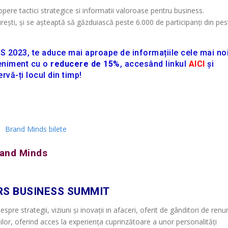
pere tactici strategice si informatii valoroase pentru business.
ești, și se așteaptă să găzduiască peste 6.000 de participanți din pes
S 2023, te aduce mai aproape de informațiile cele mai no
veniment cu o
reducere de 15%
, accesând linkul
AICI
și
rvă-ți locul din timp!
and Minds
RS BUSINESS SUMMIT
re strategii, viziuni și inovații in afaceri, oferit de gânditori de ren
, oferind acces la experiența cuprinzătoare a unor personalități