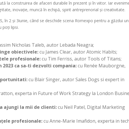
tă la construirea de afaceri durabile în prezent și în viitor. Iar evenim
te, inovație, muncă în echipă, spirit antreprenorial și creativitate.
 în 2 și 3iunie, când se deschide scena Romexpo pentru a găzdui un
poți lipsi.
ssim Nicholas Taleb, autor Lebada Neagra;
tinge obiectivele:
cu James Clear, autor Atomic Habits;
tele profesionale:
cu Tim Ferriss, autor Tools of Titans;
n 2023 ca sa-ti dezvolti compania:
cu Renée Mauborgne,
oportunitati:
cu Blair Singer, autor Sales Dogs si expert in
ratton, experta in Future of Work Strategy la London Busin
 ajungi la mii de clienti:
cu Neil Patel, Digital Marketing
țele profesionale:
cu Anne-Marie Imafidon, experta in tec