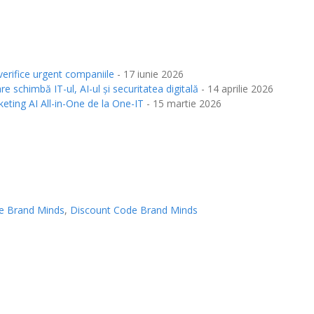
verifice urgent companiile
- 17 iunie 2026
re schimbă IT-ul, AI-ul și securitatea digitală
- 14 aprilie 2026
rketing AI All-in-One de la One-IT
- 15 martie 2026
e Brand Minds
,
Discount Code Brand Minds