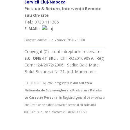
Servicii Cluj-Napoca
:
Pick-up & Return, Intervenții Remote
sau On-site
Tel.:
0730 111306
E-MAIL:
Program online:
Luni - Vineri: 9:00 - 18:00
Copyright (C) - toate drepturile rezervate:
S.C. ONE-IT SRL
, CIF: RO20169099, Reg
Com.: J24/2072/2006, Sediu: Baia Mare,
B-dul Bucuresti Nr 21, jud. Maramures.
S.C. ONE-IT SRL este inregistrata la
Autoritatea
Nationala de Supraveghere a Prelucrarii Datelor
cu Caracter Personal
in Registrul general de evidenta a
prelucrarilor de date cu caracter personal cu numarul
0003321 si numar infochiosk: 848829395659