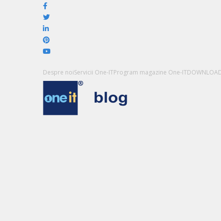
Despre noi
Servicii One-IT
Program magazine One-IT
DOWNLOA