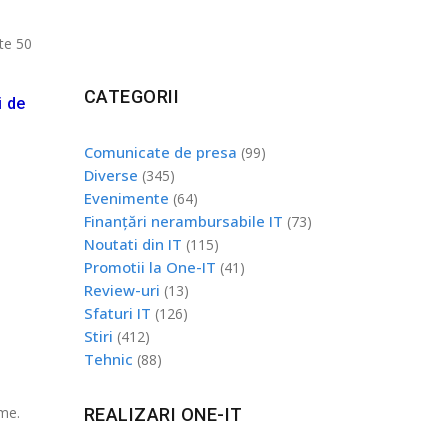
te 50
CATEGORII
i de
Comunicate de presa
(99)
Diverse
(345)
Evenimente
(64)
Finanțări nerambursabile IT
(73)
Noutati din IT
(115)
Promotii la One-IT
(41)
Review-uri
(13)
Sfaturi IT
(126)
Stiri
(412)
Tehnic
(88)
ume.
REALIZARI ONE-IT