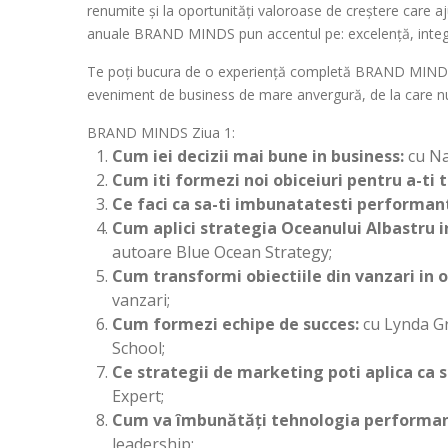
renumite și la oportunități valoroase de creștere care aju
anuale BRAND MINDS pun accentul pe: excelență, integrita
Te poți bucura de o experiență completă BRAND MINDS,
eveniment de business de mare anvergură, de la care nu 
BRAND
MINDS
Ziua 1:
Cum iei decizii mai bune in business:
cu Na
Cum iti formezi noi obiceiuri pentru a-ti 
Ce faci ca sa-ti imbunatatesti performan
Cum aplici strategia Oceanului Albastru i
autoare Blue Ocean Strategy;
Cum transformi obiectiile din vanzari in 
vanzari;
Cum formezi echipe de succes:
cu Lynda G
School;
Ce strategii de marketing poti aplica ca sa
Expert;
Cum va îmbunătăți tehnologia performan
leadership;