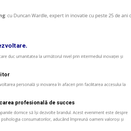
ing
: cu Duncan Wardle, expert in inovatie cu peste 25 de ani 
ezvoltare.
are duc umanitatea la următorul nivel prin intermediul inovației și
iitor
rea personală și inovarea în afaceri prin facilitarea accesului la
icarea profesională de succes
aniile dornice să își dezvolte brandul. Acest eveniment este despre
e și psihologia consumatorilor, aducând împreună oameni valoroși și