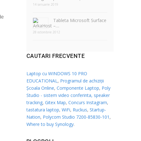
14 ianuarie 2019
de
Tableta Microsoft Surface
–…
28 octombrie 2012
CAUTARI FRECVENTE
Laptop cu WINDOWS 10 PRO
EDUCATIONAL
,
Programul de achiziții
Școala Online
,
Componente Laptop
,
Poly
Studio - sistem video conferinta, speaker
tracking
,
Gitex Map
,
Concurs Instagram
,
tastatura laptop
,
WiFi
,
Ruckus
,
Startup-
Nation
,
Polycom Studio 7200-85830-101
,
Where to buy Synology
.