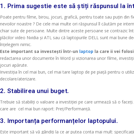
1. Prima sugestie este să știți răspunsul la în
Poate pentru filme, birou, jocuri, grafică, pentru toate sau puțin din f
nevoilor noastre ? De cele mai multe ori răspunsul îl căutăm pe internet,
chiar sute de persoane. Multe dintre aceste persoane se contrazic în
plăcilor video Nvidia și ATI, sau că laptopurile DELL sunt mai bune dec
înțelegem nimic.
Este important sa investești într-un
laptop
la care ii vei fol
redactarea unor documente în Word și vizionarea unor filme, investiți
jocuri apărute.
Investiția în cel mai bun, cel mai tare laptop de pe piață pentru o util
decolare/aterizare.
2. Stabilirea unui buget.
Trebuie să stabiliți o valoare a investiției pe care urmează să o face
care are cel mai bun raport: Preț/Performanță.
3. Importanța performanțelor laptopului.
Este important să vă gândiți la ce ar putea conta mai mult: specificații