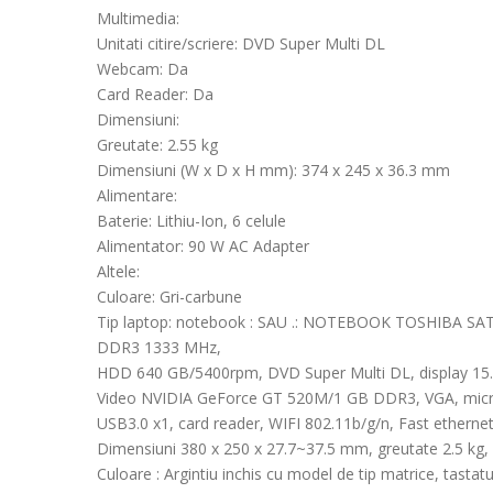
Multimedia:
Unitati citire/scriere: DVD Super Multi DL
Webcam: Da
Card Reader: Da
Dimensiuni:
Greutate: 2.55 kg
Dimensiuni (W x D x H mm): 374 x 245 x 36.3 mm
Alimentare:
Baterie: Lithiu-Ion, 6 celule
Alimentator: 90 W AC Adapter
Altele:
Culoare: Gri-carbune
Tip laptop: notebook : SAU .: NOTEBOOK TOSHIBA SAT
DDR3 1333 MHz,
HDD 640 GB/5400rpm, DVD Super Multi DL, display 15.
Video NVIDIA GeForce GT 520M/1 GB DDR3, VGA, microf
USB3.0 x1, card reader, WIFI 802.11b/g/n, Fast etherne
Dimensiuni 380 x 250 x 27.7~37.5 mm, greutate 2.5 kg, 
Culoare : Argintiu inchis cu model de tip matrice, tastat