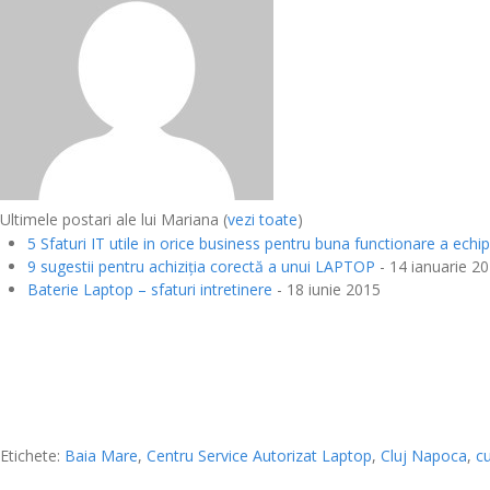
Ultimele postari ale lui Mariana
(
vezi toate
)
5 Sfaturi IT utile in orice business pentru buna functionare a ech
9 sugestii pentru achiziția corectă a unui LAPTOP
- 14 ianuarie 2
Baterie Laptop – sfaturi intretinere
- 18 iunie 2015
Etichete:
Baia Mare
,
Centru Service Autorizat Laptop
,
Cluj Napoca
,
c