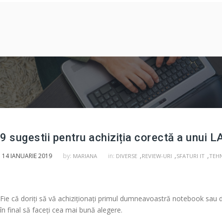
9 sugestii pentru achiziția corectă a unui
,
,
,
14 IANUARIE 2019
by:
in:
MARIANA
DIVERSE
REVIEW-URI
SFATURI IT
TEHN
Fie că doriți să vă achiziționați primul dumneavoastră notebook sau dor
în final să faceți cea mai bună alegere.