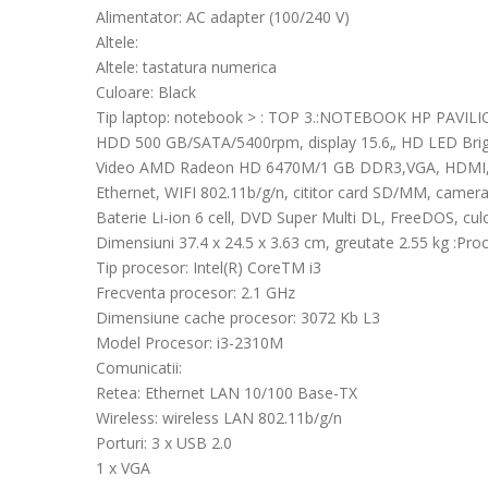
Alimentator: AC adapter (100/240 V)
Altele:
Altele: tastatura numerica
Culoare: Black
Tip laptop: notebook > : TOP 3.:NOTEBOOK HP PAVILI
HDD 500 GB/SATA/5400rpm, display 15.6„ HD LED Brig
Video AMD Radeon HD 6470M/1 GB DDR3,VGA, HDMI, ies
Ethernet, WIFI 802.11b/g/n, cititor card SD/MM, camera
Baterie Li-ion 6 cell, DVD Super Multi DL, FreeDOS, cul
Dimensiuni 37.4 x 24.5 x 3.63 cm, greutate 2.55 kg :Pro
Tip procesor: Intel(R) CoreTM i3
Frecventa procesor: 2.1 GHz
Dimensiune cache procesor: 3072 Kb L3
Model Procesor: i3-2310M
Comunicatii:
Retea: Ethernet LAN 10/100 Base-TX
Wireless: wireless LAN 802.11b/g/n
Porturi: 3 x USB 2.0
1 x VGA