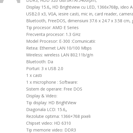
DDR3, HDD 320 GB/SATA/5400rpm,
Display 15.6„ HD Brightview cu LED, 1366x768p, ide
USB2.0 x3, VGA, iesire casti, mic in, card reader, came
Bluetooth, FreeDOS, dimensiuni 37.6 x 24.7 x 3.58 cm, g
Tip procesor: AMD E Series
Frecventa procesor: 1.3 GHz
Model Procesor: E-300 :Comunicatii:
Retea: Ethernet LAN 10/100 Mbps
Wireless: wireless LAN 802.11b/g/n
Bluetooth: Da
Porturi: 3 x USB 2.0
1 x casti
1 x microphone : Software:
Sistem de operare: Free DOS
Display & Video:
Tip display: HD BrightView
Diagonala LCD: 15.6„
Rezolutie optima: 1366×768 pixeli
Chipset video: HD 6310
Tip memorie video: DDR3