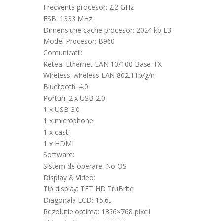
Frecventa procesor: 2.2 GHz
FSB: 1333 MHz
Dimensiune cache procesor: 2024 kb L3
Model Procesor: B960
Comunicatii:
Retea: Ethernet LAN 10/100 Base-TX
Wireless: wireless LAN 802.11b/g/n
Bluetooth: 4.0
Porturi: 2 x USB 2.0
1 x USB 3.0
1 x microphone
1 x casti
1 x HDMI
Software:
Sistem de operare: No OS
Display & Video:
Tip display: TFT HD TruBrite
Diagonala LCD: 15.6„
Rezolutie optima: 1366×768 pixeli