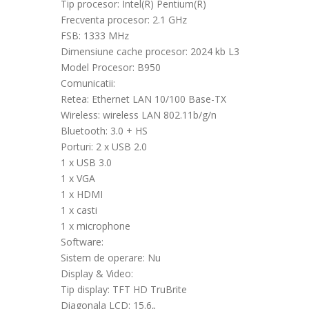
Tip procesor: Intel(R) Pentium(R)
Frecventa procesor: 2.1 GHz
FSB: 1333 MHz
Dimensiune cache procesor: 2024 kb L3
Model Procesor: B950
Comunicatii:
Retea: Ethernet LAN 10/100 Base-TX
Wireless: wireless LAN 802.11b/g/n
Bluetooth: 3.0 + HS
Porturi: 2 x USB 2.0
1 x USB 3.0
1 x VGA
1 x HDMI
1 x casti
1 x microphone
Software:
Sistem de operare: Nu
Display & Video:
Tip display: TFT HD TruBrite
Diagonala LCD: 15.6„