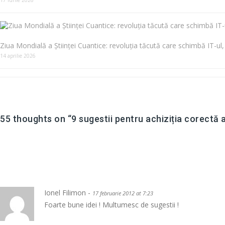
17 iunie 2026
Ziua Mondială a Științei Cuantice: revoluția tăcută care schimbă IT-ul, A
14 aprilie 2026
55 thoughts on “
9 sugestii pentru achiziția corectă
Comment navigation
Ionel Filimon -
17 februarie 2012 at 7:23
Foarte bune idei ! Multumesc de sugestii !