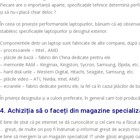
Fiecare are o importanță aparte, specificațiile tehnice determină perfo
și să nu-i placă chiar deloc ?
În ceea ce privește performanțele laptopurilor, bănuim că ați observa
stabilesc specificațiile laptopurilor și designul exterior.
Componentele dintr-un laptop sunt fabricate de alte companii, după
– procesoarele – Intel , AMD
– plăcile de bază – fabrici din China dedicate pentru ele.
– memoriile RAM – Kingmax, Kingston, Sycron, Samsung, Elpida, etc.
– hard disk-urile – Western Digital, Hitachi, Seagate, Samsung, etc.
– plăcile video – ATI, Nvidia, Intel, AMD
– ecranele – fabrici dedicate pentru ele, la fel ca în cazul plăcilor de b
În privința designului și a culorii preferate, în general cam toți pro
4. Achiziția să o faceți din magazine specializ
E bine de știut că pe internet se dă cunoscător și cel care nu a făcu
… greșit, de multe ori poți fi îndrumat și informat greșit de acești mic
e bine să mergem la un magazin specializat IT unde găsiți angajați cu