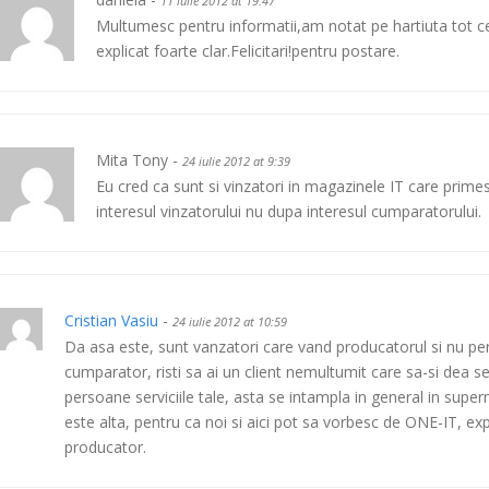
11 iulie 2012 at 19:47
Multumesc pentru informatii,am notat pe hartiuta tot ce
explicat foarte clar.Felicitari!pentru postare.
Mita Tony -
24 iulie 2012 at 9:39
Eu cred ca sunt si vinzatori in magazinele IT care pri
interesul vinzatorului nu dupa interesul cumparatorului.
Cristian Vasiu
-
24 iulie 2012 at 10:59
Da asa este, sunt vanzatori care vand producatorul si nu perf
cumparator, risti sa ai un client nemultumit care sa-si dea se
persoane serviciile tale, asta se intampla in general in super
este alta, pentru ca noi si aici pot sa vorbesc de ONE-IT, exp
producator.