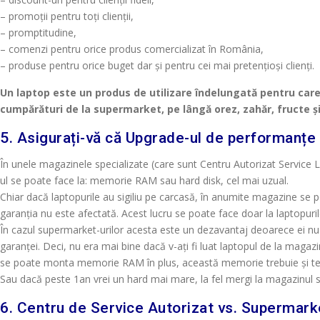
– promoții pentru toți clienții,
– promptitudine,
– comenzi pentru orice produs comercializat în România,
– produse pentru orice buget dar și pentru cei mai pretențioși clienți.
Un laptop este un produs de utilizare îndelungată pentru care
cumpărături de la supermarket, pe lângă orez, zahăr, fructe și
5. Asigurați-vă că Upgrade-ul de performanțe e
În unele magazinele specializate (care sunt Centru Autorizat Service
ul se poate face la: memorie RAM sau hard disk, cel mai uzual.
Chiar dacă laptopurile au sigiliu pe carcasă, în anumite magazine se poa
garanția nu este afectată. Acest lucru se poate face doar la laptopuril
În cazul supermarket-urilor acesta este un dezavantaj deoarece ei nu s
garanței. Deci, nu era mai bine dacă v-ați fi luat laptopul de la magazi
se poate monta memorie RAM în plus, această memorie trebuie și test
Sau dacă peste 1an vrei un hard mai mare, la fel mergi la magazinul sp
6. Centru de Service Autorizat vs. Supermark