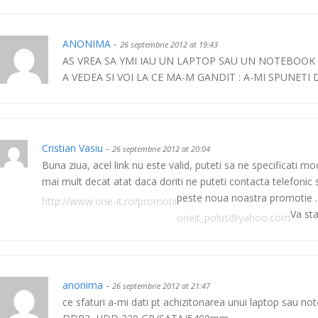
ANONIMA
-
26 septembrie 2012 at 19:43
AS VREA SA YMI IAU UN LAPTOP SAU UN NOTEBOOK 
A VEDEA SI VOI LA CE MA-M GANDIT : A-MI SPUNETI DA
Cristian Vasiu
-
26 septembrie 2012 at 20:04
Buna ziua, acel link nu este valid, puteti sa ne specificati 
mai mult decat atat daca doriti ne puteti contacta telefonic s
peste noua noastra promotie
.
http://www.one-it.ro/promotii
Va st
oneit_polus@yahoo.com
anonima
-
26 septembrie 2012 at 21:47
ce sfaturi a-mi dati pt achizitonarea unui laptop sa