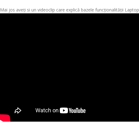
Mai jos aveți si un videoclip care explică bazele funcționalității Laptop-