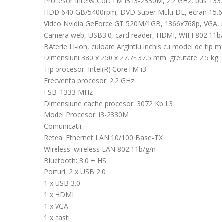
Procesor Intel® CoreTM i3 i3-2330M, 2.2 GHz, bus 1
HDD 640 GB/5400rpm, DVD Super Multi DL, ecran 15.6
Video Nvidia GeForce GT 520M/1GB, 1366x768p, VGA, mic
Camera web, USB3.0, card reader, HDMI, WIFI 802.11b/g
BAterie Li-ion, culoare Argintiu inchis cu model de tip 
Dimensiuni 380 x 250 x 27.7~37.5 mm, greutate 2.5 kg 
Tip procesor: Intel(R) CoreTM i3
Frecventa procesor: 2.2 GHz
FSB: 1333 MHz
Dimensiune cache procesor: 3072 Kb L3
Model Procesor: i3-2330M
Comunicatii:
Retea: Ethernet LAN 10/100 Base-TX
Wireless: wireless LAN 802.11b/g/n
Bluetooth: 3.0 + HS
Porturi: 2 x USB 2.0
1 x USB 3.0
1 x HDMI
1 x VGA
1 x casti