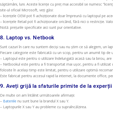
săptămâni, luni. Aceste licențe cu preț mai accesibil se numesc “licenț
site-ul oficial Microsoft, veți găsi:
– licențele OEM pot fi achiziționate doar împreună cu laptopul pe ac
– licențele Retail pot fi achiziționate oricând, fără nici o restricție.
Notă: prețurile specificate aici sunt pur orientative.
8. Laptop vs. Netbook
Sunt cazuri în care nu suntem deciși sau nu știm ce să alegem, un la
Fiecare categorie este fabricată cu un scop, pentru un anumit tip de 
– Laptopul este pentru o utilizare îndelungată acasă sau la birou, ar
– Netbookul este pentru a fi transportat mai ușor, pentru a fi utilizat
folosite în același timp este limitat, pentru o utilizare optimă recoma
Este fabricat pentru accesul rapid la internet, la documente office, p
9. Aveți grijă la sfaturile primite de la experț
De multe ori am întâlnit următoarele afirmații:
–
Bateriile
nu sunt bune la brandul X sau Y.
– Laptopurile X sau Y au probleme cu supraîncălzirea.