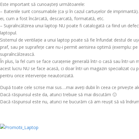
Este important să cunoașteți următoarele:
– Bateriile sunt consumabile (ca și în cazul cartușelor de imprimantă).
ei, cum a fost încărcată, descarcată, formatată, etc.
– Supraîncălzirea unui laptop NU poate fi catalogată ca fiind un defect
laptopul.
Sistemul de ventilație a unui laptop poate să fie înfundat destul de ușor 
praf, sau pe suprafețe care nu-i permit aerisirea optimă (exemplu: pe
supraîncălzească.
În plus, la fel cum se face curațenie generală într-o casă sau într-un m
acest lucru NU se face acasă, ci doar într-un magazin specializat cu pe
pentru orice intervenție neautorizată.
După toate cele scrise mai sus….mai aveți dubii în ceea ce privește a
Dacă răspunsul este da, atunci trebuie să mai discutăm 🙂
Dacă răspunsul este nu, atunci ne bucurăm că am reușit să vă îndru
‘