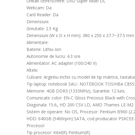
Unitati citire/scriere: DVD Super Multi DL
Webcam: Da
Card Reader: Da
Dimensiuni:
Greutate: 2.5 Kg
Dimensiuni (W x D x H mm): 380 x 250 x 27.7~37.5 mm
Alimentare:
Baterie: Lithiu-Ion
Autonomie de lucru: 4.3 ore
Alimentator: AC adapter (100/240 V)
Altele:
Culoare: Argintiu inchis cu model de tip matrice, tastat
Tip laptop: notebook SAU.: NOTEBOOK TOSHIBA C855-
Memorie: 4GB DDR3 (1333MHz), Garantie: 12 luni,
Comunicatii: color: EN-C Gloss Precious Black with Cros
Diagonala: 15.6„ HD 200 CSV LD, AMD Thames LE-M2 
Sistem de operare: No OS, Procesor: Pentium B960 (2
HDD: 640GB (5400rpm) SATA, cod producator PSKCEE
Procesor:
Tip procesor: Intel(R) Pentium(R)