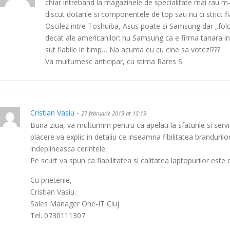
chiar intreband la magazinele de specialitate mai rau m
discut dotarile si componentele de top sau nu ci strict fi
Oscilez intre Toshuiba, Asus poate si Samsung dar „folc
decat ale americanilor; nu Samsung ca e firma tanara inc
sut fiabile in timp… Na acuma eu cu cine sa votez!???
Va multumesc anticipar, cu stima Rares S.
Cristian Vasiu
-
27 februarie 2013 at 15:19
Buna ziua, va multumim pentru ca apelati la sfaturile si servi
placere va explic in detaliu ce inseamna fibilitatea branduril
indeplineasca cerintele.
Pe scurt va spun ca fiabilitatea si calitatea laptopurilor este 
Cu prietenie,
Cristian Vasiu.
Sales Manager One-IT Cluj
Tel. 0730111307