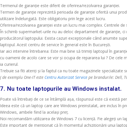
Termenul de garanție este diferit de oferirea/rezolvarea garanției.
Termen de garanție reprezintă perioada de garanție oferită unui prod
utilizare îndelungată. Este obligatoriu prin lege acest lucru.
Oferirea/rezolvarea garanției este un lucru mai complex. Centrele de se
În schimb supermarket-urile nu au deloc departament de garanție, ci nu
producătorul laptopului. Exista cazuri excepționale când anumite superm
laptopul. Acest centru de service în general este în București.
Iar aici intervine întrebarea: Este mai bine să trimiți laptopul în gara
cu oamenii de acolo care se vor și ocupa de repararea lui ? De cele mai
ia curierul.
Trebuie sa fiti atenți și la faptul ca nu toate magazinele specializate s
( de exemplu One-IT este
Centru Autorizat Service
pe brandurile: Dell, To
7. Nu toate laptopurile au Windows instalat.
Poate vă întrebați de ce se întâmplă așa, răspunsul este că există pe
Ideea este că un laptop care are Windows preinstalat, are inclus în pr
Windows, ambele fiind la același preț.
Noi recomandăm utilizarea de Windows 7 cu licență. Fie alegeți un lap
Este important de menționat că în momentul achiziționării unui lapto