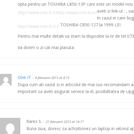
opta pentru un TOSHIBA L850-13P care este un model nou de
aveti si link-ul :
, sa
http://www.one-it.ro
http://www.one-it.ro/
In cazul in care bu
: TOSHIBA C850-127 la 1999 LEI
http://www.one-it.ro/
Pentru mai multe detalii va stam la dispozitie la nr de tel 0
Va dorim o zi cat mai placuta .
One-IT
-
8 februarie 2013 at 8:13
Dupa cum ati vazut si in articolul de mai sus recomandam ach
important sa aveti asigurat service la el, posibilitatea de Up
Rares S. -
27 februarie 2013 at 14:17
Buna ziua, doresc sa achizitionez un laptop in viitorul a