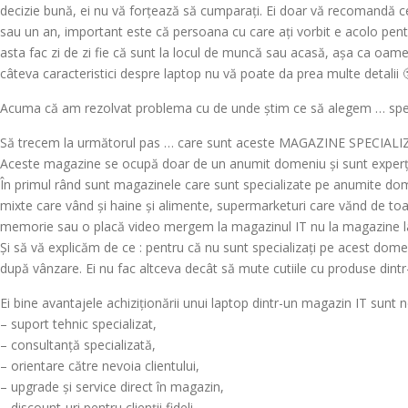
decizie bună, ei nu vă forțează să cumparați. Ei doar vă recomandă c
sau un an, important este că persoana cu care ați vorbit e acolo pentr
asta fac zi de zi fie că sunt la locul de muncă sau acasă, așa ca oameni 
câteva caracteristici despre laptop nu vă poate da prea multe detalii 🙂
Acuma că am rezolvat problema cu de unde știm ce să alegem … sper că a
Să trecem la următorul pas … care sunt aceste MAGAZINE SPECIALI
Aceste magazine se ocupă doar de un anumit domeniu și sunt experți 
În primul rând sunt magazinele care sunt specializate pe anumite do
mixte care vând și haine și alimente, supermarketuri care vănd de t
memorie sau o placă video mergem la magazinul IT nu la magazine la ca
Și să vă explicăm de ce : pentru că nu sunt specializați pe acest domen
după vânzare. Ei nu fac altceva decât să mute cutiile cu produse dintr-un l
Ei bine avantajele achiziționării unui laptop dintr-un magazin IT sunt 
– suport tehnic specializat,
– consultanță specializată,
– orientare către nevoia clientului,
– upgrade și service direct în magazin,
– discount-uri pentru clienții fideli,