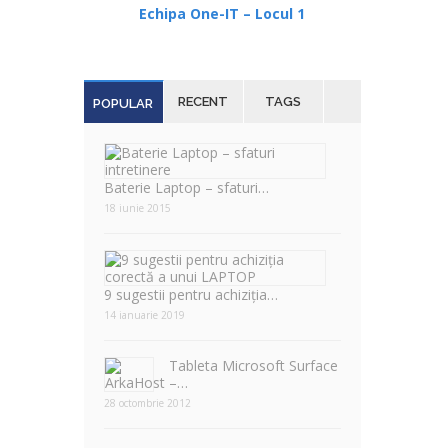
Echipa One-IT – Locul 1
RECENT
TAGS
POPULAR
Baterie Laptop – sfaturi…
18 iunie 2015
9 sugestii pentru achiziția…
14 ianuarie 2019
Tableta Microsoft Surface
–…
28 octombrie 2012