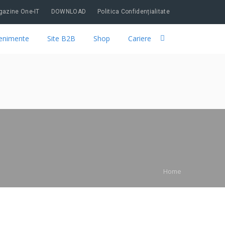
azine One-IT
DOWNLOAD
Politica Confidențialitate
enimente
Site B2B
Shop
Cariere
Home