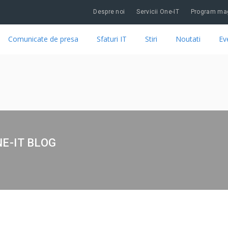
Despre noi
Servicii One-IT
Program mag
Comunicate de presa
Sfaturi IT
Stiri
Noutati
Ev
NE-IT BLOG