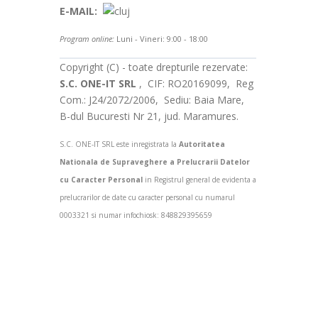
E-MAIL:
Program online:
Luni - Vineri: 9:00 - 18:00
Copyright (C) - toate drepturile rezervate:
S.C. ONE-IT SRL
, CIF: RO20169099, Reg
Com.: J24/2072/2006, Sediu: Baia Mare,
B-dul Bucuresti Nr 21, jud. Maramures.
S.C. ONE-IT SRL este inregistrata la
Autoritatea
Nationala de Supraveghere a Prelucrarii Datelor
cu Caracter Personal
in Registrul general de evidenta a
prelucrarilor de date cu caracter personal cu numarul
0003321 si numar infochiosk: 848829395659