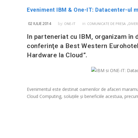
Eveniment IBM & One-IT: Datacenter-ul m
,
02 IULIE 2014
by:
in:
ONE-IT
COMUNICATE DE PRESA
DIVER
In parteneriat cu IBM, organizam în d
conferinţe a Best Western Eurohotel
Hardware la Cloud”.
Evenimentul este destinat oamenilor de afaceri maramure
Cloud Computing, soluţiile şi beneficiile acestuia, precu