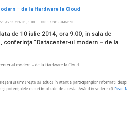
odern – de la Hardware la Cloud
,
,
note:
SE
EVENIMENTE
STIRI
ONE COMMENT
ata de 10 iulie 2014, ora 9.00, în sala de
, conferinţa “Datacenter-ul modern – de la
şeni şi urmăreşte să aducă în atenţia participanţilor informaţii desp
m şi potenţialele riscuri implicate de acesta. Având în vedere că
Read 