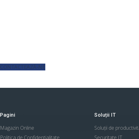
AI ÎNTREBĂRI SAU DOREȘTI DETALII SUPLIMENTARE?
CONTACTEAZĂ-NE
Pagini
Soluții IT
Magazin Online
Soluții de productivi
Politica de Confidentialitate
Securitate IT