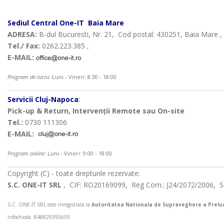
Sediul Central
One-IT
Baia Mare
ADRESA:
B-dul Bucuresti, Nr. 21, Cod postal: 430251, Baia Mare
Tel./ Fax:
0262.223.385 ,
E-MAIL:
Program de lucru:
Luni - Vineri: 8:30 - 18:00
Servicii Cluj-Napoca
:
Pick-up & Return, Intervenții Remote sau On-site
Tel.:
0730 111306
E-MAIL:
Program online:
Luni - Vineri: 9:00 - 18:00
Copyright (C) - toate drepturile rezervate:
S.C. ONE-IT SRL
, CIF: RO20169099, Reg Com.: J24/2072/2006, Sed
S.C. ONE-IT SRL este inregistrata la
Autoritatea Nationala de Supraveghere a Preluc
infochiosk: 848829395659