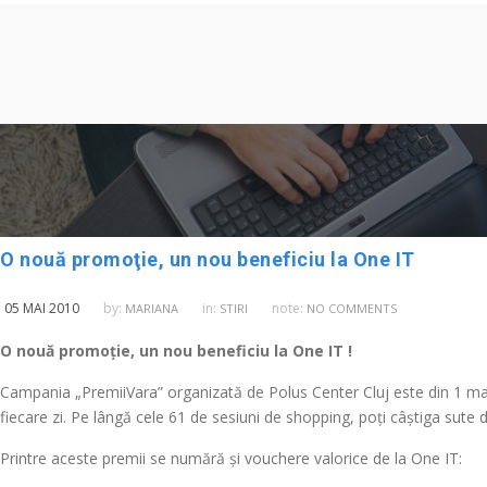
O nouă promoţie, un nou beneficiu la One IT
05 MAI 2010
by:
in:
note:
MARIANA
STIRI
NO COMMENTS
O nouă promoţie, un nou beneficiu la One IT !
Campania „PremiiVara” organizată de Polus Center Cluj este din 1 mai 
fiecare zi. Pe lângă cele 61 de sesiuni de shopping, poţi câştiga sute 
Printre aceste premii se numără şi vouchere valorice de la One IT: