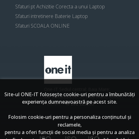
Sfaturi pt Achizitie Corecta a unui Laptop
Sfaturi intretinere Baterie Laptop
Sfaturi SCOALA ONLINE
One-IT Sediul central: Baia Mare:
Site-ul ONE-IT foloseşte cookie-uri pentru a îmbunătăți
Bd. București, nr. 21 Baia Mare, 430251
experiența dumneavoastră pe acest site.
Telefon:
+40 262 223385
Folosim cookie-uri pentru a personaliza conținutul și
View Directions
reclamele,
pentru a oferi funcții de social media și pentru a analiza