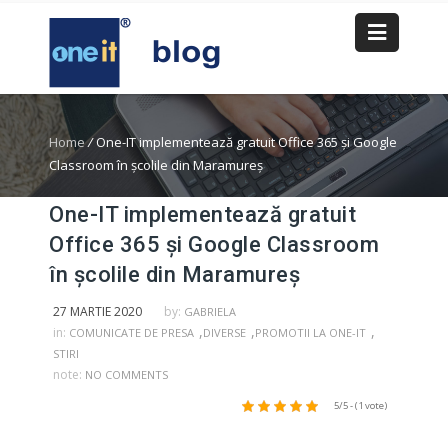
Home
/
One-IT implementează gratuit Office 365 și Google
Classroom în școlile din Maramureș
One-IT implementează gratuit
Office 365 și Google Classroom
în școlile din Maramureș
27 MARTIE 2020
by:
GABRIELA
,
,
,
in:
COMUNICATE DE PRESA
DIVERSE
PROMOTII LA ONE-IT
STIRI
note:
NO COMMENTS
5/5 - (1 vote)