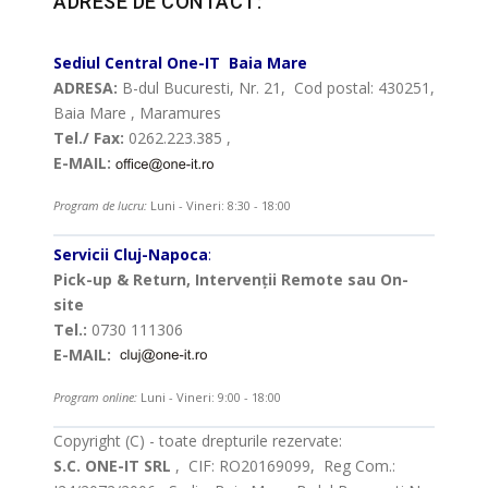
ADRESE DE CONTACT:
Sediul Central
One-IT
Baia Mare
ADRESA:
B-dul Bucuresti, Nr. 21, Cod postal: 430251,
Baia Mare , Maramures
Tel./ Fax:
0262.223.385 ,
E-MAIL:
Program de lucru:
Luni - Vineri: 8:30 - 18:00
Servicii Cluj-Napoca
:
Pick-up & Return, Intervenții Remote sau On-
site
Tel.:
0730 111306
E-MAIL:
Program online:
Luni - Vineri: 9:00 - 18:00
Copyright (C) - toate drepturile rezervate:
S.C. ONE-IT SRL
, CIF: RO20169099, Reg Com.: