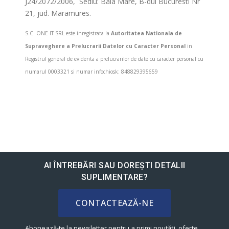
J24/2072/2006, Sediu: Baia Mare, B-dul Bucuresti Nr
21, jud. Maramures.
S.C. ONE-IT SRL este inregistrata la
Autoritatea Nationala de
Supraveghere a Prelucrarii Datelor cu Caracter Personal
in
Registrul general de evidenta a prelucrarilor de date cu caracter personal cu
numarul 0003321 si numar infochiosk: 848829395659
AI ÎNTREBĂRI SAU DOREȘTI DETALII
SUPLIMENTARE?
CONTACTEAZĂ-NE
Abonează-te la newsletter pentru a primi noutăți, oferte