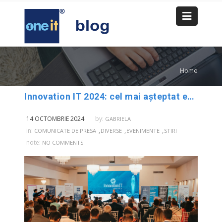
Home
Innovation IT 2024: cel mai așteptat eveniment business de tehnologie din nord-vestul României
14 OCTOMBRIE 2024
by:
GABRIELA
,
,
,
in:
COMUNICATE DE PRESA
DIVERSE
EVENIMENTE
STIRI
note:
NO COMMENTS