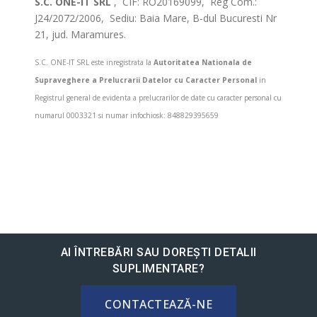
S.C. ONE-IT SRL
, CIF: RO20169099, Reg Com.:
J24/2072/2006, Sediu: Baia Mare, B-dul Bucuresti Nr
21, jud. Maramures.
S.C. ONE-IT SRL este inregistrata la
Autoritatea Nationala de
Supraveghere a Prelucrarii Datelor cu Caracter Personal
in
Registrul general de evidenta a prelucrarilor de date cu caracter personal cu
numarul 0003321 si numar infochiosk: 848829395659
AI ÎNTREBĂRI SAU DOREȘTI DETALII
SUPLIMENTARE?
CONTACTEAZĂ-NE