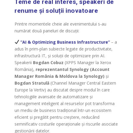
Teme de real interes, speakeri de
renume și soluții inovatoare
Printre momentele cheie ale evenimentului s-au
numărat două paneluri de discuții:
”AI & Optimizing Business Infrastructure”
– a
adus în prim-plan subiecte legate de productivitate,
infrastructură IT, și soluții de optimizare prin AI.
Speakerii
Bogdan Cobuz
(XPPS Manager la Xerox
România),
reprezentantul Synology (Account
Manager România & Moldova la Synology)
și
Bogdan Stratulă
(Channel Manager Central Eastern
Europe la Vertiv) au discutat despre modul în care
tehnologiile avansate de automatizare și
management inteligent al resurselor pot transforma
un mediu de business tradițional într-un ecosistem
eficient și pregătit pentru creștere, reducând
semnificativ costurile operaționale și riscurile asociate
gestionării datelor.