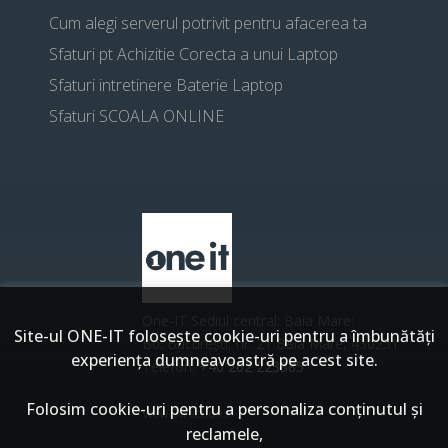
Cum alegi serverul potrivit pentru afacerea ta
Sfaturi pt Achizitie Corecta a unui Laptop
Sfaturi intretinere Baterie Laptop
Sfaturi SCOALA ONLINE
One-IT Sediul central: Baia Mare:
Site-ul ONE-IT foloseşte cookie-uri pentru a îmbunătăți
Bd. București, nr. 21 Baia Mare, 430251
experiența dumneavoastră pe acest site.
Telefon:
+40 262 223385
Folosim cookie-uri pentru a personaliza conținutul și
View Directions
reclamele,