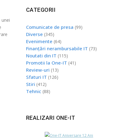
CATEGORII
 unei
Comunicate de presa
e
(99)
Diverse
rare
(345)
Evenimente
(64)
Finanțări nerambursabile IT
(73)
Noutati din IT
(115)
Promotii la One-IT
(41)
Review-uri
(13)
Sfaturi IT
(126)
Stiri
(412)
Tehnic
(88)
REALIZARI ONE-IT