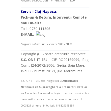
Program de lucru:
Luni - Vineri: 8:30 - 18:00
Servicii Cluj-Napoca
:
Pick-up & Return, Intervenții Remote
sau On-site
Tel.:
0730 111306
E-MAIL:
Program online:
Luni - Vineri: 9:00 - 18:00
Copyright (C) - toate drepturile rezervate:
S.C. ONE-IT SRL
, CIF: RO20169099, Reg
Com.: J24/2072/2006, Sediu: Baia Mare,
B-dul Bucuresti Nr 21, jud. Maramures.
S.C. ONE-IT SRL este inregistrata la
Autoritatea
Nationala de Supraveghere a Prelucrarii Datelor
cu Caracter Personal
in Registrul general de evidenta a
prelucrarilor de date cu caracter personal cu numarul
0003321 si numar infochiosk: 848829395659