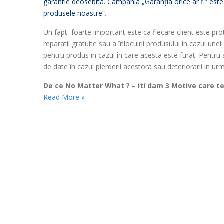
garantie deosebita. Campania „Garanţia orice ar fi” este
produsele noastre
”.
Un fapt foarte important este ca fiecare client este pro
reparatii gratuite sau a înlocuirii produsului in cazul u
pentru produs in cazul în care acesta este furat. Pentru
de date în cazul pierderii acestora sau deteriorarii in ur
De ce No Matter What ? – iti dam 3 Motive care te
Read More »