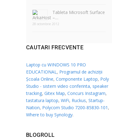
Tableta Microsoft Surface
–…
28 octombrie 2012
CAUTARI FRECVENTE
Laptop cu WINDOWS 10 PRO
EDUCATIONAL
,
Programul de achiziții
Școala Online
,
Componente Laptop
,
Poly
Studio - sistem video conferinta, speaker
tracking
,
Gitex Map
,
Concurs Instagram
,
tastatura laptop
,
WiFi
,
Ruckus
,
Startup-
Nation
,
Polycom Studio 7200-85830-101
,
Where to buy Synology
.
BLOGROLL