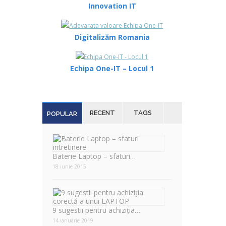
Innovation IT
Digitalizăm Romania
Echipa One-IT – Locul 1
RECENT
TAGS
POPULAR
Baterie Laptop – sfaturi…
18 iunie 2015
9 sugestii pentru achiziția…
14 ianuarie 2019