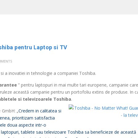
hiba pentru Laptop si TV
MMENTS
i si a inovatiei in tehnologie a companiei Toshiba.
Garantia Toshiba
>
arantee
” pentru laptopuri in mai multe tari europene, campanie care
eruleze această campanie pentru un portofoliu extins de produse. In c
abletele si televizoarele Toshiba
.
Garantia Toshiba
e GmbH: „
Credem in calitatea si
nea, prioritizam satisfactia
cele doua aspecte intr-o
a laptopuri, tablete sau televizoare Toshiba sa beneficieze de această