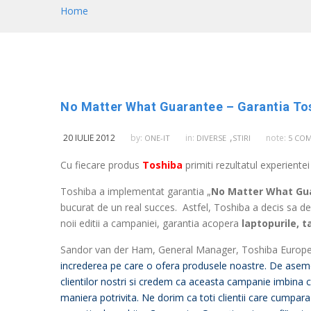
Home
No Matter What Guarantee – Garantia Tos
,
20 IULIE 2012
by:
in:
note:
ONE-IT
DIVERSE
STIRI
5 CO
Cu fiecare produs
Toshiba
primiti rezultatul experiente
Toshiba a implementat garantia „
No Matter What Gu
bucurat de un real succes. Astfel, Toshiba a decis sa d
noii editii a campaniei, garantia acopera
laptopurile, t
Sandor van der Ham, General Manager, Toshiba Europ
increderea pe care o ofera produsele noastre. De aseme
clientilor nostri si credem ca aceasta campanie imbina 
maniera potrivita. Ne dorim ca toti clientii care cumpar