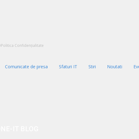
D
Politica Confidențialitate
Comunicate de presa
Sfaturi IT
Stiri
Noutati
Ev
ONE-IT BLOG