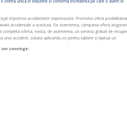
 o oferta unica in industrie si confirma încrederea pe care o avem in
tejat impotriva accidentelor neprevazute. Promotia ofera posibilitatea
nei avarii accidentale a acestuia. De asemenea, campania ofera asigurar
 a completa oferta, exista, de asemenea, un serviciu gratuit de recupe
ma unui accident, soluţia aplicandu-se pentru tablete si laptop-uri.
 vor convinge: