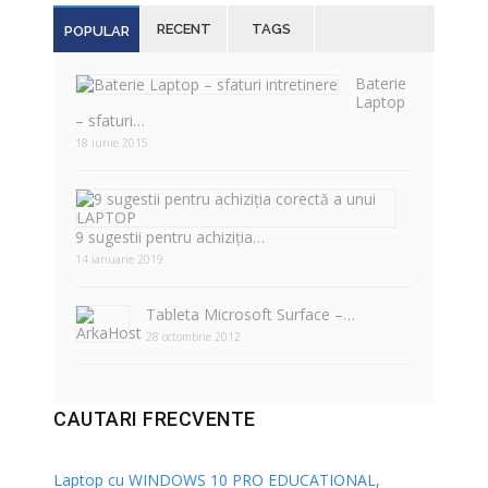
RECENT
TAGS
POPULAR
Baterie
Laptop
– sfaturi…
18 iunie 2015
9 sugestii pentru achiziția…
14 ianuarie 2019
Tableta Microsoft Surface –…
28 octombrie 2012
CAUTARI FRECVENTE
Laptop cu WINDOWS 10 PRO EDUCATIONAL
,