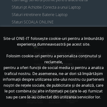
Sfaturi pt Achizitie Corecta a unui Laptop
Sfaturi intretinere Baterie Laptop
Sfaturi SCOALA ONLINE
Site-ul ONE-IT foloseşte cookie-uri pentru a îmbunătăți
experiența dumneavoastră pe acest site.
One-IT Sediul central: Baia Mare:
Folosim cookie-uri pentru a personaliza conținutul și
Bd. București, nr. 21 Baia Mare, 430251
reclamele,
Telefon:
+40 262 223385
pentru a oferi funcții de social media și pentru a analiza
traficul nostru. De asemenea, ne-ar dori să împărtășim
View Directions
informații despre utilizarea site-ului nostru cu partenerii
noștri de rețele sociale, de publicitate și de analiză, care
le pot combina cu alte informații pe care le-ați furnizat
sau pe care le-au colectat din utilizarea serviciilor lor.