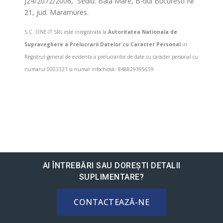
J24/2072/2006, Sediu: Baia Mare, B-dul Bucuresti Nr
21, jud. Maramures.
S.C. ONE-IT SRL este inregistrata la
Autoritatea Nationala de
Supraveghere a Prelucrarii Datelor cu Caracter Personal
in
Registrul general de evidenta a prelucrarilor de date cu caracter personal cu
numarul 0003321 si numar infochiosk: 848829395659
AI ÎNTREBĂRI SAU DOREȘTI DETALII
SUPLIMENTARE?
CONTACTEAZĂ-NE