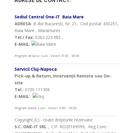
ADRESE DE CONTACT:
Sediul Central
One-IT
Baia Mare
ADRESA:
B-dul Bucuresti, Nr. 21, Cod postal: 430251,
Baia Mare , Maramures
Tel./ Fax:
0262.223.385 ,
E-MAIL:
Program de lucru:
Luni - Vineri: 8:30 - 18:00
Servicii Cluj-Napoca
:
Pick-up & Return, Intervenții Remote sau On-
site
Tel.:
0730 111306
E-MAIL:
Program online:
Luni - Vineri: 9:00 - 18:00
Copyright (C) - toate drepturile rezervate:
S.C. ONE-IT SRL
, CIF: RO20169099, Reg Com.: