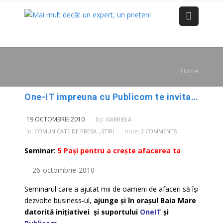
Home
One-IT impreuna cu Publicom te invita la Seminar gratuit pentru oameni de afaceri in Baia Mare
19 OCTOMBRIE 2010
by:
GABRIELA
,
in:
note:
COMUNICATE DE PRESA
STIRI
2 COMMENTS
Seminar:
5 Paşi pentru a creşte afacerea ta
26-octombrie-2010
Seminarul care a ajutat mii de oameni de afaceri să își
dezvolte business-ul,
ajunge și în orașul Baia Mare
datorită iniţiativei şi suportului
OneIT
şi