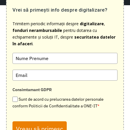
Vrei să primești info despre digitalizare?
Trimitem periodic informații despre
digitalizare
,
fonduri nerambursabile
pentru dotarea cu
echipamente și soluții IT, despre
securitatea datelor
în afaceri
.
Consimtamant GDPR
Sunt de acord cu prelucrarea datelor personale
conform Politicii de Confidentialitate a ONE-IT
*
Vreau să primesc