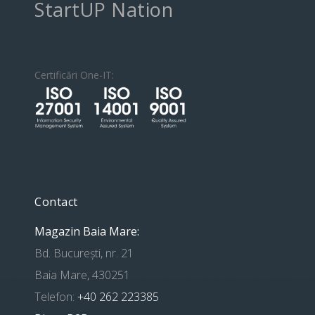
StartUP Nation
Certificări One-IT:
Contact
Magazin Baia Mare:
Bd. București, nr. 21
Baia Mare, 430251
Telefon:
+40 262 223385