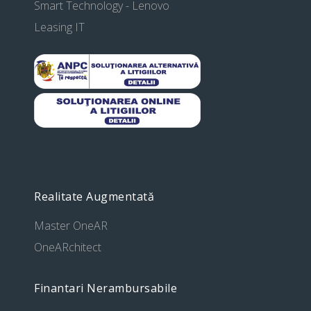
Smart Technology - Lenovo
Leasing IT
Realitate Augmentată
Master OneAR
OneARchitect
Finantari Nerambursabile