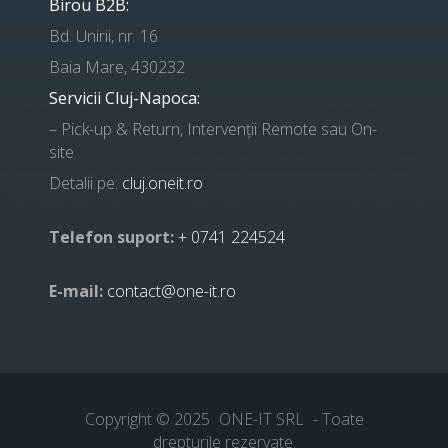
Birou B2B:
Bd. Unirii, nr. 16
Baia Mare, 430232
Servicii Cluj-Napoca:
– Pick-up & Return, Intervenții Remote sau On-
site
Detalii pe:
cluj.oneit.ro
Telefon suport:
+ 0741 224524
E-mail:
contact@one-it.ro
Copyright © 2025
ONE-IT SRL
- Toate
drepturile rezervate.