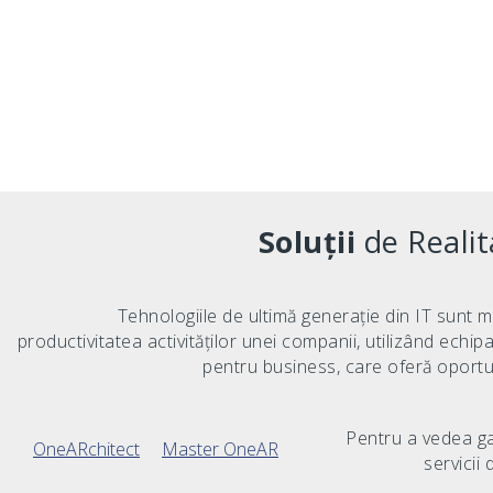
Soluții
de Reali
Tehnologiile de ultimă generație din IT sunt m
productivitatea activităților unei companii, utilizând echipa
pentru business, care oferă oportu
Pentru a vedea g
OneARchitect
Master OneAR
servicii