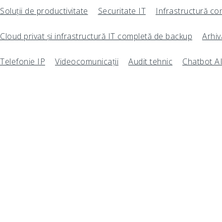
Soluții de productivitate
Securitate IT
Infrastructură co
Cloud privat și infrastructură IT completă de backup
Arhiv
Telefonie IP
Videocomunicații
Audit tehnic
Chatbot A