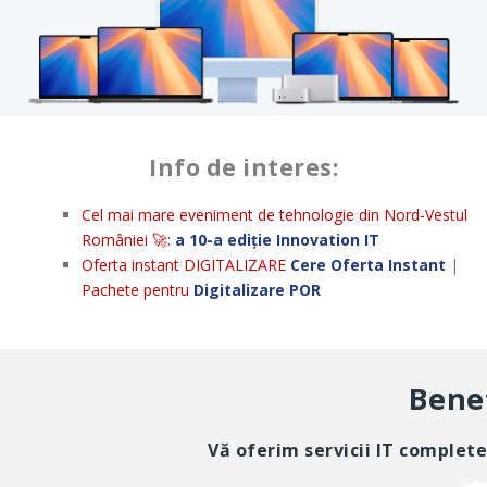
Info de interes:
Cel mai mare eveniment de tehnologie din Nord-Vestul
României 🚀:
a 10-a ediție Innovation IT
Oferta instant DIGITALIZARE
Cere Oferta Instant
|
Pachete pentru
Digitalizare POR
Benef
Vă oferim servicii IT complet