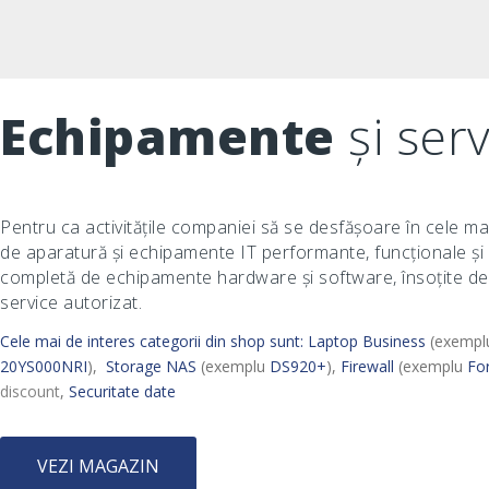
Echipamente
și serv
Pentru ca activitățile companiei să se desfășoare în cele ma
de aparatură și echipamente IT performante, funcționale și
completă de echipamente hardware și software, însoțite de 
service autorizat.
Cele mai de interes categorii din shop sunt:
Laptop Business
(exempl
20YS000NRI
),
Storage NAS
(exemplu
DS920+
),
Firewall
(exemplu
Fo
discount
,
Securitate date
VEZI MAGAZIN