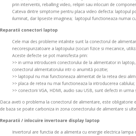
prin interventii, reballing video, relipiri sau inlocuiri de compon
Cateva dintre simptome pentru placa video defecta: laptopul po
iluminat, dar lipseste imaginea; laptopul functioneaza numai cu
Reparatii conectori laptop
Cele mai des probleme intalnite sunt la conectorul de alimentar
necorespunzatoare a laptopului (socuri fizice si mecanice, utiliz
Aceste defecte se pot manisfesta prin:
>> in urma introducerii conectorului de la alimentator in lapto
conectorul alimentatorului intr-o anumită pozitie;
>> laptopul nu mai functioneaza alimentat de la retea desi alim
>> placa de retea nu mai functioneaza la introducerea cablului;
>> conectorii VGA, HDMI, audio sau USB, sunt defecti in urma 
Daca aveti o problema la conectorul de alimentare, este obligatorie e
de baza se poate carboniza in zona conectorului de alimentare si ulte
Reparatii / inlocuire invertoare display laptop
Invertorul are functia de a alimenta cu energie electrica lampa d