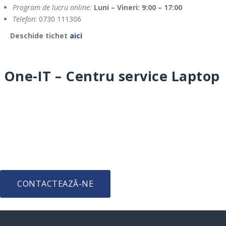
Program de lucru online:
Luni – Vineri: 9:00 – 17:00
Telefon
: 0730 111306
Deschide tichet
aici
One-IT – Centru service Laptop
Ai întrebări sau dorești detalii suplimentare?
CONTACTEAZĂ-NE