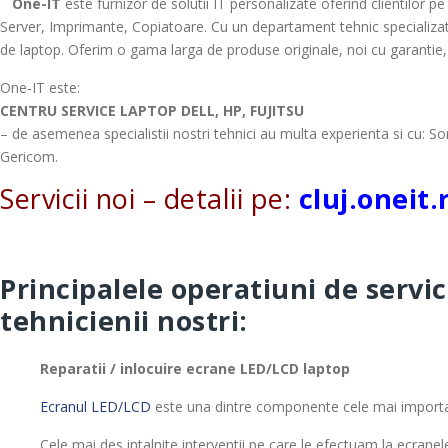
One-IT
este furnizor de solutii IT personalizate oferind clientilor pe
Server, Imprimante, Copiatoare. Cu un departament tehnic specializa
de laptop. Oferim o gama larga de produse originale, noi cu garantie, d
One-IT este:
CENTRU SERVICE LAPTOP DELL, HP, FUJITSU
– de asemenea specialistii nostri tehnici au multa experienta si cu: 
Gericom.
Servicii noi – detalii pe:
cluj.oneit.
.
Principalele operatiuni de servi
tehnicienii nostri:
Reparatii / inlocuire ecrane LED/LCD laptop
Ecranul LED/LCD
este una dintre componente cele mai important
Cele mai des intalnite interventii pe care le efectuam la ecran