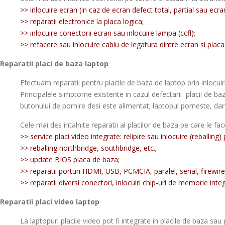
>> inlocuire ecran (in caz de ecran defect total, partial sau ecra
>> reparatii electronice la placa logica;
>> inlocuire conectorii ecran sau inlocuire lampa (ccfl);
>> refacere sau inlocuire cablu de legatura dintre ecran si plac
Reparatii placi de baza laptop
Efectuam reparatii pentru placile de baza de laptop prin inloc
Principalele simptome existente in cazul defectarii placii de ba
butonului de pornire desi este alimentat; laptopul porneste, da
Cele mai des intalnite reparatii al placilor de baza pe care le fa
>> service placi video integrate: relipire sau inlocuire (reballing
>> reballing northbridge, southbridge, etc.;
>> update BIOS placa de baza;
>> reparatii porturi HDMI, USB, PCMCIA, paralel, serial, firewire 
>> reparatii diversi conectori, inlocuiri chip-uri de memorie inte
Reparatii placi video laptop
La laptopuri placile video pot fi integrate in placile de baza sau