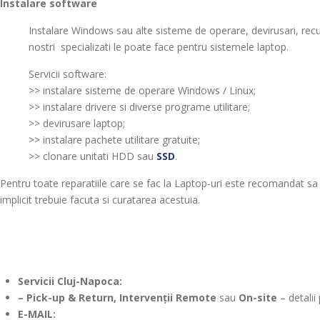
Instalare software
Instalare Windows sau alte sisteme de operare, devirusari, recupe
nostri specializati le poate face pentru sistemele laptop.
Servicii software:
>> instalare sisteme de operare Windows / Linux;
>> instalare drivere si diverse programe utilitare;
>> devirusare laptop;
>> instalare pachete utilitare gratuite;
>> clonare unitati HDD sau
SSD
.
Pentru toate reparatiile care se fac la Laptop-uri este recomandat sa
implicit trebuie facuta si curatarea acestuia.
Servicii Cluj-Napoca:
– Pick-up & Return, Intervenții Remote
sau
On-site
– detalii
E-MAIL: