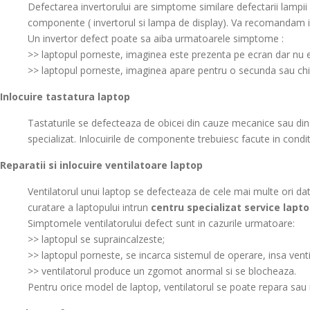
Defectarea invertorului are simptome similare defectarii lampii 
componente ( invertorul si lampa de display). Va recomandam i
Un invertor defect poate sa aiba urmatoarele simptome :
>> laptopul porneste, imaginea este prezenta pe ecran dar nu e
>> laptopul porneste, imaginea apare pentru o secunda sau chi
Inlocuire tastatura laptop
Tastaturile se defecteaza de obicei din cauze mecanice sau din c
specializat. Inlocuirile de componente trebuiesc facute in conditi
Reparatii si inlocuire ventilatoare laptop
Ventilatorul unui laptop se defecteaza de cele mai multe ori dato
curatare a laptopului intrun
centru specializat service lapt
Simptomele ventilatorului defect sunt in cazurile urmatoare:
>> laptopul se supraincalzeste;
>> laptopul porneste, se incarca sistemul de operare, insa venti
>> ventilatorul produce un zgomot anormal si se blocheaza.
Pentru orice model de laptop, ventilatorul se poate repara sau in