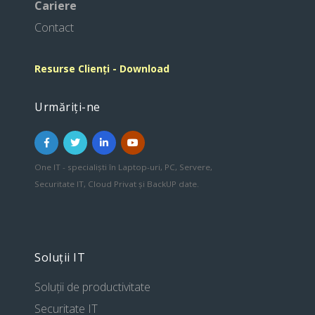
Cariere
Contact
Resurse Clienți - Download
Urmăriți-ne
One IT - specialiști în Laptop-uri, PC, Servere,
Securitate IT, Cloud Privat și BackUP date.
Soluții IT
Soluții de productivitate
Securitate IT