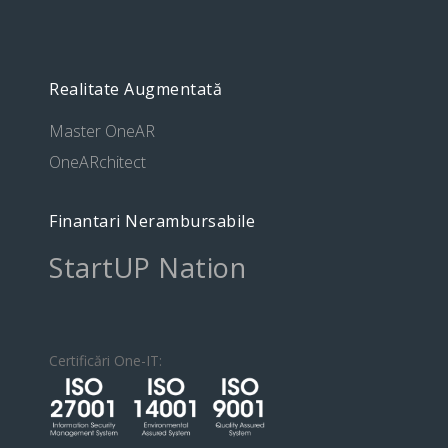
Realitate Augmentată
Master OneAR
OneARchitect
Finantari Nerambursabile
StartUP Nation
Certificări One-IT: