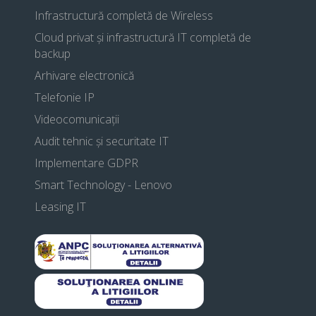
Infrastructură completă de Wireless
Cloud privat și infrastructură IT completă de
backup
Arhivare electronică
Telefonie IP
Videocomunicații
Audit tehnic și securitate IT
Implementare GDPR
Smart Technology - Lenovo
Leasing IT