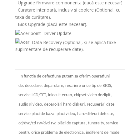
Upgrade firmware componenta (dacă este necesar).
Curațare interioară, inclusiv și coolere (Optional, cu
taxa de curățare).
Bios Upgrade (dacă este necesar).
Driver Update.
Data Recovery (Optional, și se aplică taxe
suplimentare de recuperare date).
In functie de defectiune putem sa oferim operatiuni
de: decodare, deparolare, rescriere orice tip de BIOS,
service LCD/TFT, inlocuit ecran, chipset video dezlipit,
audio şi video, deparolări hard-disk-uri, recuperări date,
service placi de baza, placi video, hard-disk-uri defecte,
cd/dvd/cd-rw/dvd-rw, plăci de captura, tunere tv, service
pentru orice problema de electronica, indiferent de model