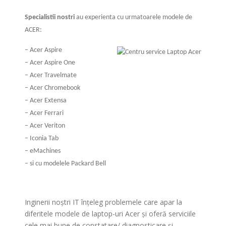
Specialistii nostri
au experienta cu urmatoarele modele de
ACER:
– Acer Aspire
– Acer Aspire One
– Acer Travelmate
– Acer Chromebook
– Acer Extensa
– Acer Ferrari
– Acer Veriton
– Iconia Tab
– eMachines
– si cu modelele Packard Bell
Inginerii noștri IT înțeleg problemele care apar la
diferitele modele de laptop-uri Acer și oferă serviciile
cele mai bune de constatare/ diagnosticare și