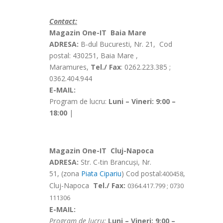
Contact:
Magazin One-IT Baia Mare
ADRESA:
B-dul Bucuresti, Nr. 21, Cod
postal: 430251, Baia Mare ,
Maramures,
Tel./ Fax
: 0262.223.385 ;
0362.404.944
E-MAIL:
Program de lucru:
Luni – Vineri: 9:00 –
18:00
|
Magazin One-IT Cluj-Napoca
ADRESA:
Str. C-tin Brancuși, Nr.
51, (zona
Piata C
ipariu
) Cod postal:
,
400458
Cluj-Napoca
Tel./ Fax:
0364.417.799 ; 0730
111306
E-MAIL:
Program de lucru:
Luni – Vineri: 9:00 –