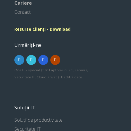
Cariere
Contact
Resurse Clienți - Download
Urmăriți-ne
One IT - specialiști în Laptop-uri, PC, Servere,
Securitate IT, Cloud Privat și BackUP date.
Soluții IT
Soluții de productivitate
Securitate IT