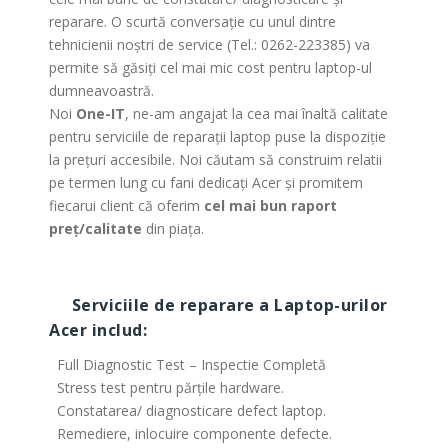
reparare. O scurtă conversație cu unul dintre
tehnicienii noștri de service (Tel.: 0262-223385) va
permite să găsiți cel mai mic cost pentru laptop-ul
dumneavoastră.
Noi
One-IT
, ne-am angajat la cea mai înaltă calitate
pentru serviciile de reparații laptop puse la dispoziție
la prețuri accesibile. Noi căutam să construim relatii
pe termen lung cu fani dedicați Acer și promitem
fiecarui client că oferim
cel mai bun raport
preț/calitate
din piața.
Serviciile de reparare a Laptop-urilor
Acer
includ:
Full Diagnostic Test – Inspectie Completă
Stress test pentru părțile hardware.
Constatarea/ diagnosticare defect laptop.
Remediere, inlocuire componente defecte.