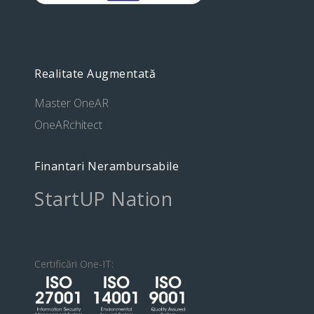
Realitate Augmentată
Master OneAR
OneARchitect
Finantari Nerambursabile
StartUP Nation
Certificări One-IT: