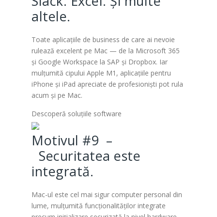
Slack. Excel. Și multe
altele.
Toate aplicațiile de business de care ai nevoie
rulează excelent pe Mac — de la Microsoft 365
și Google Workspace la SAP și Dropbox. Iar
mulțumită cipului Apple M1, aplicațiile pentru
iPhone și iPad apreciate de profesioniști pot rula
acum și pe Mac.
Descoperă soluțiile software
Motivul #9 –
Securitatea este
integrată.
Mac-ul este cel mai sigur computer personal din
lume, mulțumită funcționalităților integrate
precum inițializare securizată la nivel hardware,