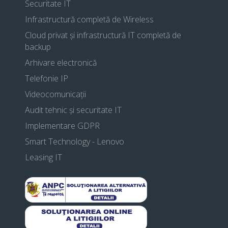
Securitate IT
Infrastructură completă de Wireless
Cloud privat și infrastructură IT completă de
backup
Arhivare electronică
Telefonie IP
Videocomunicații
Audit tehnic și securitate IT
Implementare GDPR
Smart Technology - Lenovo
Leasing IT