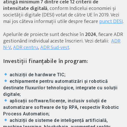
atingă minimum 7 dintre cele 12 criterii de
intensitate digitală
, conform Indicelui economiei și
societății digitale (DESI) votat de către UE în 2019. Vezi
mai jos câteva informații utile despre fiecare
punct DESI
.
Apelurile de proiecte sunt deschise în
2024
, fiecare ADR
gestionând individual aceste înscrieri. Vezi detalii:
ADR
N-V
,
ADR centru
,
ADR Sud-vest
.
Investiții finanțabile în program:
achiziții de hardware TIC;
echipamente pentru automatizări și robotică
destinate fluxurilor tehnologice, integrate cu soluții
digitale;
aplicații software/licențe, inclusiv soluții de
automatizare software de tip RPA, respectiv Robotic
Process Automation;
achiziții de sisteme de inteligență artificială,
machine learning, blockchain, augmented reality,