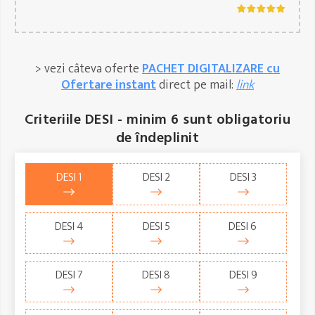
> vezi câteva oferte
PACHET DIGITALIZARE cu
Ofertare instant
direct pe mail:
link
Criteriile DESI - minim 6 sunt obligatoriu
de îndeplinit
DESI 1
DESI 2
DESI 3
DESI 4
DESI 5
DESI 6 
DESI 7
DESI 8
DESI 9