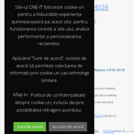
Telefon suport:
0741 224524
Site-ul ONE-IT folosește cookie-uri
pentru a îmbunătăți experiența
E-mail:
contact@one-it.ro
dumneavoastră pe acest site: pentru
funcționarea corectă a site-ului, analiza
performanței și personalizarea
reclamelor.
Tweet
Share
Pin
Apăsând "Sunt de acord", sunteți de
acord să permiteți colectarea de
One-IT - Furnizor IT StartUp-Nation 2018-2019
informații prin cookie-uri sau tehnologii
similare.
*Observații: Ofertele și promoțiile prezentate pe această pagină sunt valabile
Aflați în:
'
'
Politica de confidențialitate
pentru un
număr limitat de aplicanți
, One-IT își rezervă dreptul de a modifica
despre cookie-uri, inclusiv despre
în orice moment conținutul ofertelor și a paginilor acestui site web, fără
posibilitatea retragerii acordului.
notificarea prealabilă a utilizatorului.
*Prelucrăm datele personale conform '
Politica de confidențialitate
' a SC One-IT
SRL
Sunt de acord
Nu sunt de acord
Copyright 2019, ONE-IT - Toate drepturile rezervate.
Disclaimer
|