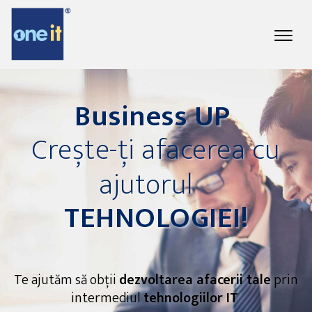
Business UP
Crește-ți afacerea cu
ajutorul
TEHNOLOGIEI!
Te ajutăm să obții
dezvoltarea afacerii tale
prin
intermediul
tehnologiilor IT