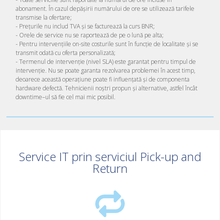
abonament. În cazul depășirii numărului de ore se utilizează tarifele
transmise la ofertare;
- Prețurile nu includ TVA și se facturează la curs BNR;
- Orele de service nu se raportează de pe o lună pe alta;
- Pentru intervențiile on-site costurile sunt în funcție de localitate și se
transmit odată cu oferta personalizată;
- Termenul de intervenție (nivel SLA) este garantat pentru timpul de
intervenție. Nu se poate garanta rezolvarea problemei în acest timp,
deoarece această operațiune poate fi influențată și de componenta
hardware defectă. Tehnicienii noștri propun și alternative, astfel încât
downtime–ul să fie cel mai mic posibil.
Service IT prin serviciul Pick-up and
Return