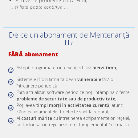
Ai diverse probleme cu Wi-Fi-ul;
.
.. și lista poate continua ...
De ce un abonament de Mentenanță
IT?
FĂRĂ abonament
Aștepți programarea intervenției IT >>
pierzi timp
;
Sistemele IT din firma ta devin
vulnerabile
fără o
întreținere periodică;
Fără actualizări software periodice poți întâmpina diferite
probleme de securitate sau de productivitate
;
Poți ​avea
timpi morți în activitatea curentă
, atunci
când echipamentele IT defecte sunt la reparat;
Ai
costuri mărite
cu întreținerea echipamentelor, rețelei,
softurilor sau întregului sistem IT implementat în firma ta.