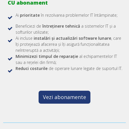
CU abonament
Ai
prioritate
în rezolvarea problemelor IT întâmpinate;
Beneficiezi de
întreținere tehnică
a
sistemelor IT și a
softurilor utilizate;
Ai incluse
instalări și actualizări software lunare
, care
îți protejează afacerea și îți asigură funcționalitatea
neîntreruptă a activității;
Minimizezi timpul de reparație
al echipamentelor IT
sau a rețelei din firmă;
Reduci costurile
de operare lunare legate de suportul IT.
Vezi abonamente