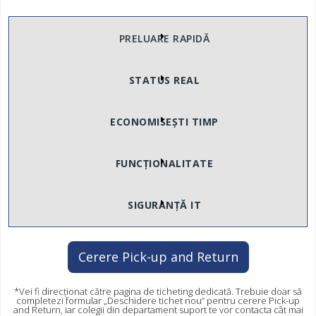
PRELUARE RAPIDĂ
STATUS REAL
ECONOMISEȘTI TIMP
FUNCȚIONALITATE
SIGURANȚĂ IT
Cerere Pick-up and Return
*Vei fi direcționat către pagina de ticheting dedicată. Trebuie doar să
completezi formular „Deschidere tichet nou” pentru cerere Pick-up
and Return, iar colegii din departament suport te vor contacta cât mai