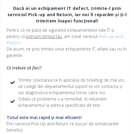
Dacă ai un echipament IT defect, trimite-l prin
serviciul Pick-up and Return,
iar
noi îl reparăm și ți-l
trimitem înapoi funcțional!
Pentru că ne pasă de siguranță echipamentelor tale IT și
pentru că
prețuim
timpul tău
, am creat serviciul
Pick-up and
Return
.
De acum, ne poți trimite orice echipamente IT, aflate sau nu în
garanție.
Ce trebuie să faci?
Trimite solicitarea ta în aplicația de ticketing de mai jos,
iar colegii din departamentul suport te vor contacta și
vor diagnostica echipamentul trimis către noi.
Odată ce problema s-a remediat, îți returnăm
echipamentul la adresa specificată de tine.
Totul este mai rapid și mai eficient!
Prin serviciul Pick-Up and Return, te bucuri de următoarele
beneficii: