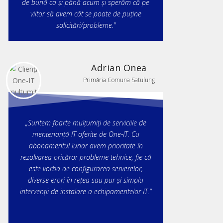
de bună ca și până acum și sperăm că pe
viitor să avem cât se poate de puține
solicitări/probleme.”
Adrian Onea
Primăria Comuna Satulung
„Suntem foarte mulțumiți de serviciile de
mentenanță IT oferite de One-IT. Cu
abonamentul lunar avem prioritate în
rezolvarea oricăror probleme tehnice, fie că
este vorba de configurarea serverelor,
diverse erori în rețea sau pur și simplu
intervenții de instalare a echipamentelor IT.”