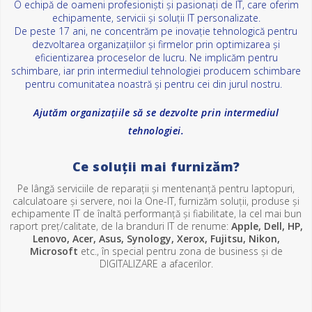
O echipă de oameni profesioniști și pasionați de IT, care oferim
echipamente, servicii și soluții IT personalizate.
De peste 17 ani, ne concentrăm pe inovație tehnologică pentru
dezvoltarea organizațiilor și firmelor prin optimizarea și
eficientizarea proceselor de lucru. Ne implicăm pentru
schimbare, iar prin intermediul tehnologiei producem schimbare
pentru comunitatea noastră și pentru cei din jurul nostru.
Ajutăm organizațiile să se dezvolte prin intermediul
tehnologiei.
Ce soluții mai furnizăm?
Pe lângă serviciile de reparații și mentenanță pentru laptopuri,
calculatoare și servere, noi la One-IT, furnizăm soluții, produse și
echipamente IT de înaltă performanță și fiabilitate, la cel mai bun
raport preț/calitate, de la branduri IT de renume:
Apple, Dell, HP,
Lenovo, Acer, Asus, Synology, Xerox, Fujitsu, Nikon,
Microsoft
etc., în special pentru zona de business și de
DIGITALIZARE a afacerilor.