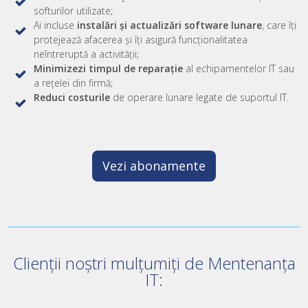
softurilor utilizate;
Ai incluse
instalări și actualizări software lunare
, care îți
protejează afacerea și îți asigură funcționalitatea
neîntreruptă a activității;
Minimizezi timpul de reparație
al echipamentelor IT sau
a rețelei din firmă;
Reduci costurile
de operare lunare legate de suportul IT.
Vezi abonamente
Clienții noștri mulțumiți de Mentenanța
IT: