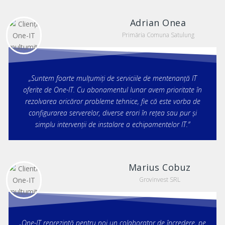
Adrian Onea
Primăria Comuna Satulung
„Suntem foarte mulțumiți de serviciile de mentenanță IT
oferite de One-IT. Cu abonamentul lunar avem prioritate în
rezolvarea oricăror probleme tehnice, fie că este vorba de
configurarea serverelor, diverse erori în rețea sau pur și
simplu intervenții de instalare a echipamentelor IT.”
Marius Cobuz
Grovinvest SRL
„One-IT reprezintă pentru noi un colaborator de încredere, pe