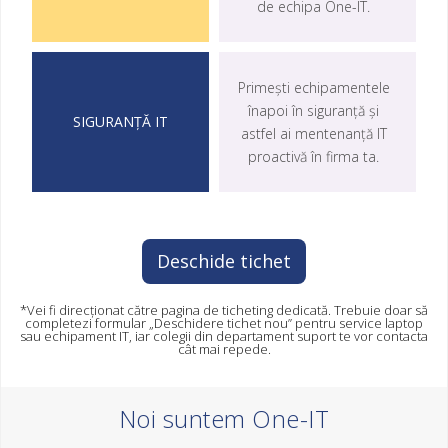
de echipa One-IT.
Primești echipamentele
înapoi în siguranță și
astfel ai
mentenanță IT
proactivă în firma ta.
Deschide tichet
*Vei fi direcționat către pagina de ticheting dedicată. Trebuie doar să
completezi formular „Deschidere tichet nou” pentru service laptop
sau echipament IT, iar colegii din departament suport te vor contacta
cât mai repede.
Noi suntem One-IT