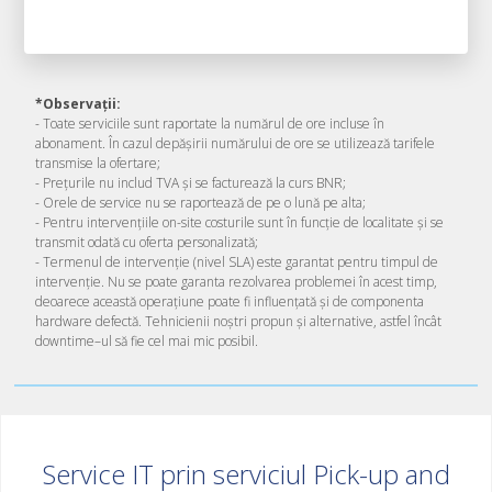
*
Observații:
- Toate serviciile sunt raportate la numărul de ore incluse în
abonament. În cazul depășirii numărului de ore se utilizează tarifele
transmise la ofertare;
- Prețurile nu includ TVA și se facturează la curs BNR;
- Orele de service nu se raportează de pe o lună pe alta;
- Pentru intervențiile on-site costurile sunt în funcție de localitate și se
transmit odată cu oferta personalizată;
- Termenul de intervenție (nivel SLA) este garantat pentru timpul de
intervenție. Nu se poate garanta rezolvarea problemei în acest timp,
deoarece această operațiune poate fi influențată și de componenta
hardware defectă. Tehnicienii noștri propun și alternative, astfel încât
downtime–ul să fie cel mai mic posibil.
Service IT prin serviciul Pick-up and