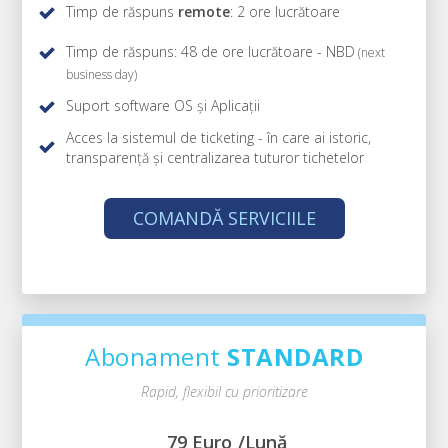
Timp de răspuns
remote
: 2 ore lucrătoare
Timp de răspuns: 48 de ore lucrătoare - NBD
(next
business day)
Suport software OS și Aplicații
Acces la sistemul de ticketing -
în care ai istoric,
transparență și centralizarea tuturor tichetelor
COMANDĂ SERVICIILE
Abonament
STANDARD
Rapid, flexibil cu prioritizare
79 Euro
/Lună