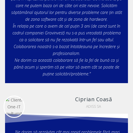
care ne putem baza ori de câte ori este nevoie. Solicităm
săptămânal ajutorul lor pentru diverse probleme care țin atât
de zona software cât și de zona de hardware.
În relația pe care o avem de cel puțin 3 ani (de cand sunt în
cadrul companiei Grovinvest) nu s-a pus vreodată problema
ca o solicitare să nu fie rezolvată într-un fel sau altul.
Colaborarea noastră s-a bazat întotdeauna pe încredere și
profesionalism.
Ne dorim ca această colaborare să fie la fel de bună ca și
până acum și sperăm că pe viitor să avem cât se poate de
puține solicitări/probleme.”
Ciprian Coasă
ADISS SA
„Ne dorim să rezolvăm cât mai rapid problemele fără mari