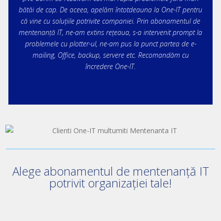
bătăi de cap. De aceea, apelăm întotdeauna la One-IT pentru
că vine cu soluțiile potrivite companiei. Prin abonamentul de
mentenanță IT, ne-am extins rețeaua, s-a intervenit prompt la
problemele cu plotter-ul, ne-am pus la punct partea de e-
mailing, Office, backup, servere etc.
Recomandăm cu
încredere One-IT.
Alege abonamentul de mentenanță IT
potrivit organizației tale!