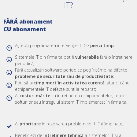
IT?
FĂRĂ abonament
CU abonament
Aștepți programarea intervenției IT >>
pierzi timp
;
Sistemele IT din firma ta pot fi
vulnerabile
fără o întreținere
periodică;
Fără actualizări software periodice poți întâmpina diferite
probleme de securitate sau de productivitate
;
Poți să ai
timp mort în activitatea curentă
, atunci când
echipamentele IT defecte sunt la reparat;
Ai
costuri mărite
cu întreținerea echipamentelor, rețelei,
softurilor sau întregului sistem IT implementat în firma ta.
Ai
prioritate
în rezolvarea problemelor IT întâmpinate;
Beneficiezi de
întreținere tehnică
a
sistemelor IT și a