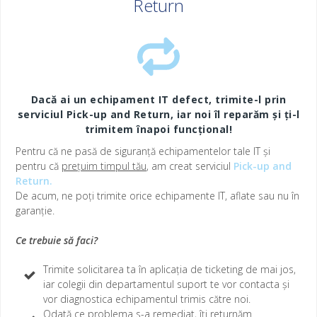
Return
Dacă ai un echipament IT defect, trimite-l prin
serviciul Pick-up and Return,
iar
noi îl reparăm și ți-l
trimitem înapoi funcțional!
Pentru că ne pasă de siguranță echipamentelor tale IT și
pentru că
prețuim
timpul tău
, am creat serviciul
Pick-up and
Return
.
De acum, ne poți trimite orice echipamente IT, aflate sau nu în
garanție.
Ce trebuie să faci?
Trimite solicitarea ta în aplicația de ticketing de mai jos,
iar colegii din departamentul suport te vor contacta și
vor diagnostica echipamentul trimis către noi.
Odată ce problema s-a remediat, îți returnăm