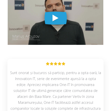
Sunt onorat și bucuros să particip, pentru a opta oară, la
Innovation IT, serie de evenimente ajunsă la a opta
ediție. Apreciez implicarea One-IT în promovarea
soluțiilor IT de ultimă generație către comunitatea de
afaceri din Baia Mare. Ca partener Vertiv în zona
Maramureșului, One-IT facilitează astfel accesul
companiilor locale la soluțiile complete de infrastructura