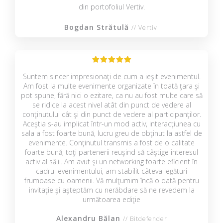
din portofoliul Vertiv.
Bogdan Strătulă
// Vertiv
Suntem sincer impresionaţi de cum a ieşit evenimentul.
Am fost la multe evenimente organizate în toată ţara şi
pot spune, fără nici o ezitare, ca nu au fost multe care să
se ridice la acest nivel atât din punct de vedere al
conţinutului cât şi din punct de vedere al participanţilor.
Aceştia s-au implicat într-un mod activ, interacţiunea cu
sala a fost foarte bună, lucru greu de obţinut la astfel de
evenimente. Conţinutul transmis a fost de o calitate
foarte bună, toţi partenerii reuşind să câştige interesul
activ al sălii. Am avut şi un networking foarte eficient în
cadrul evenimentului, am stabilit câteva legături
frumoase cu oamenii. Vă mulţumim încă o dată pentru
invitaţie şi aşteptăm cu nerăbdare să ne revedem la
următoarea ediţie
Alexandru Bălan
// Bitdefender