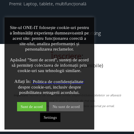
Premii: Laptop, tablete, multifuncțională
Site-ul ONE-IT folosește cookie-uri pentru
19:40 - 23:00
- Cina Festivă & Networking
a îmbunătăți experiența dumneavoastră pe
acest site: pentru funcționarea corectă a
site-ului, analiza performanței și
personalizarea reclamelor.
Înscriere
:
Apăsând "Sunt de acord", sunteți de acord
(în limita locurilor disponibile)
să permiteți colectarea de informații prin
cookie-uri sau tehnologii similare.
Aflați în:
'
'
Politica de confidențialitate
despre cookie-uri, inclusiv despre
posibilitatea retragerii acordului.
Important:
Numărul de locuri este limitat. Disponibilitatea biletelor se afișează
in timp real în acest formular de mai sus.
După urmarea pașilor de rezervare primiți biletele automat pe email.
Sunt de acord
Nu sunt de acord
Settings