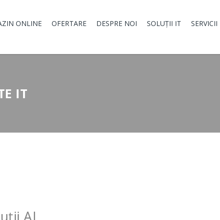
ZIN ONLINE
OFERTARE
DESPRE NOI
SOLUȚII IT
SERVICII
E IT
uții AI