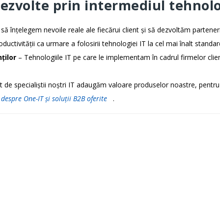
ezvolte prin intermediul tehnolo
 înțelegem nevoile reale ale fiecărui client și să dezvoltăm parteneri
oductivității ca urmare a folosirii tehnologiei IT la cel mai înalt standar
ților
– Tehnologiile IT pe care le implementam în cadrul firmelor clienț
t de specialiștii noștri IT adaugăm valoare produselor noastre, pentru 
 despre One-IT și soluții B2B oferite
.
Abonează-te la newsletter pen
informații din domeniu.