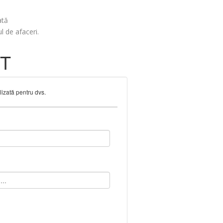
ată
l de afaceri.