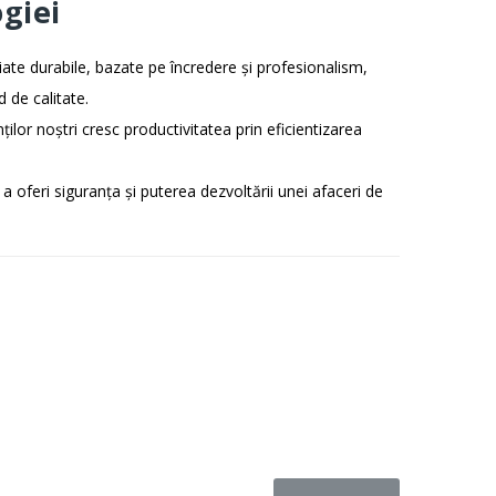
giei
ate durabile, bazate pe încredere și profesionalism,
d de calitate.
ilor noștri cresc productivitatea prin eficientizarea
a oferi siguranța și puterea dezvoltării unei afaceri de
tru a primi diverse noutăți, oferte One-IT și