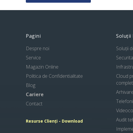
Pagini
Soluții
Despre noi
Soluții 
Service
Securita
Magazin Online
Infrast
Politica de Confidentialitate
Cloud pr
complet
Blog
Arhivare
Cariere
Telefoni
Contact
Videoco
Audit te
Resurse Clienți - Download
Implem