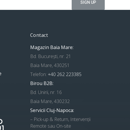
Contact
Magazin Baia Mare:
Bd. București, nr. 21
Baia Mare, 430251
e
Telefon:
+40 262 223385
Birou B2B:
Bd. Unirii, nr. 16
Baia Mare, 430232
Servicii Cluj-Napoca:
– Pick-up & Return, Intervenții
Remote sau On-site