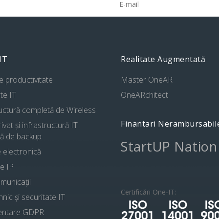
 IT
Realitate Augmentată
de productivitate
Master OneAR
te IT
OneARchitect
ructură completă de Wireless
Finantari Nerambursabil
ivat și infrastructură IT
ă de backup
StartUP Nation
 electronică
e IP
municații
Certificări One-IT:
hnic și securitate IT
entare GDPR