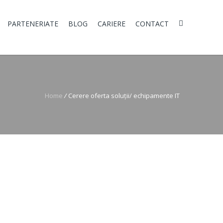
PARTENERIATE
BLOG
CARIERE
CONTACT
Home
/
Cerere oferta soluții/ echipamente IT